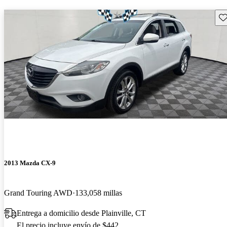
Gu
2013 Mazda CX-9
Grand Touring AWD
133,058 millas
Entrega a domicilio desde Plainville, CT
El precio incluye envío de $442