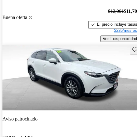
$12,001
$11,7
Buena oferta
El precio incluye tasa
$226/mes es
Verif. disponibilidad
Gu
Aviso patrocinado