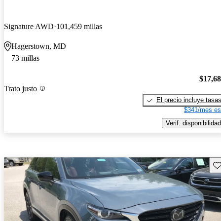
Signature AWD
101,459 millas
Hagerstown, MD
73 millas
$17,6
Trato justo
El precio incluye tasa
$341/mes es
Verif. disponibilidad
Gu