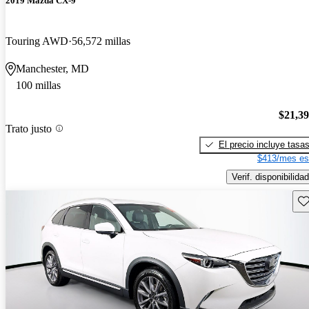
2019 Mazda CX-9
Touring AWD
56,572 millas
Manchester, MD
100 millas
$21,3
Trato justo
El precio incluye tasa
$413/mes es
Verif. disponibilidad
Gu