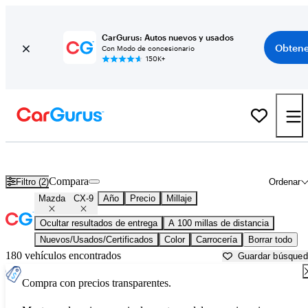
CarGurus: Autos nuevos y usados
Obtene
Con Modo de concesionario
150K+
Mazda CX-9 usados en venta cerca de
Altoona, PA
Compara
Filtro (2)
Ordenar
Mazda
CX-9
Año
Precio
Millaje
Ocultar resultados de entrega
A 100 millas de distancia
Nuevos/Usados/Certificados
Color
Carrocería
Borrar todo
180 vehículos encontrados
Guardar búsque
Compra con precios transparentes.