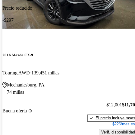
Precio reducido
-$297
2016 Mazda CX-9
Touring AWD
139,451 millas
Mechanicsburg, PA
74 millas
$12,001
$11,7
Buena oferta
El precio incluye tasa
$226/mes es
Verif. disponibilidad