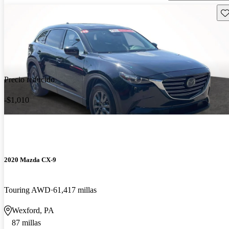
Gu
Precio reducido
-$1,010
2020 Mazda CX-9
Touring AWD
61,417 millas
Wexford, PA
87 millas