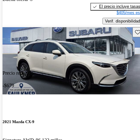
El precio incluye tasa
$405/mes es
Verif. disponibilidad
Gu
Precio reducido
-$679
2021 Mazda CX-9