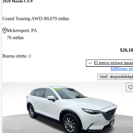
2020 Mazda CX-9
Grand Touring AWD
89,079 millas
Mckeesport, PA
76 millas
$20,1
Buena oferta
El precio incluye tasa
$390/mes es
Verif. disponibilidad
Gu