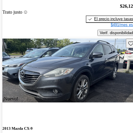
$26,1
Trato justo
El precio incluye tasa
$491/mes es
Verif. disponibilidad
Gu
¡Nuevo!
2013 Mazda CX-9