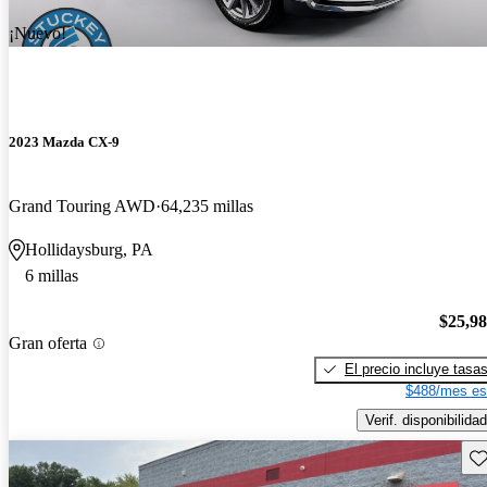
¡Nuevo!
2023 Mazda CX-9
Grand Touring AWD
64,235 millas
Hollidaysburg, PA
6 millas
$25,9
Gran oferta
El precio incluye tasa
$488/mes es
Verif. disponibilidad
Gu