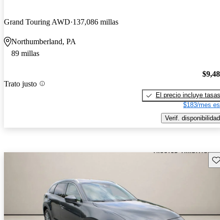
Grand Touring AWD
137,086 millas
Northumberland, PA
89 millas
$9,4
Trato justo
El precio incluye tasa
$183/mes es
Verif. disponibilidad
Gu