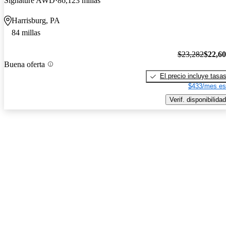
Signature AWD
86,123 millas
Harrisburg, PA
84 millas
$23,282
$22,6
Buena oferta
El precio incluye tasa
$433/mes es
Verif. disponibilidad