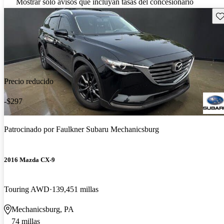
Mostrar solo avisos que incluyan tasas del concesionario
Gu
Precio reducido
-$297
Patrocinado por
Faulkner Subaru Mechanicsburg
2016 Mazda CX-9
Touring AWD
139,451 millas
Mechanicsburg, PA
74 millas