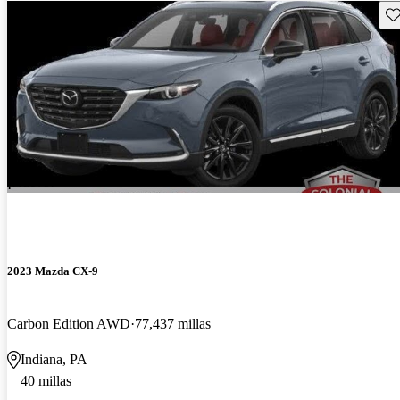
Gu
¡Nuevo!
2023 Mazda CX-9
Carbon Edition AWD
77,437 millas
Indiana, PA
40 millas