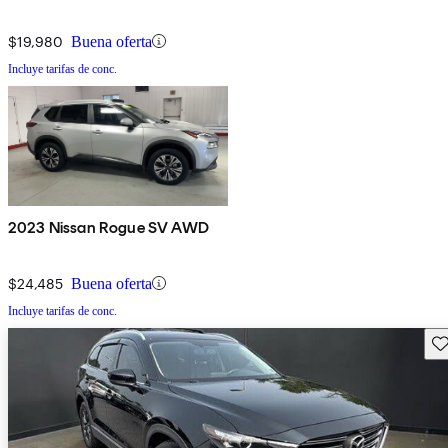
$19,980
Buena oferta
Incluye tarifas de conc.
2023 Nissan Rogue SV AWD
$24,485
Buena oferta
Incluye tarifas de conc.
Gu