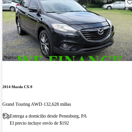
Gu
¡Nuevo!
2014 Mazda CX-9
Grand Touring AWD
132,628 millas
Entrega a domicilio desde Pennsburg, PA
El precio incluye envío de $192