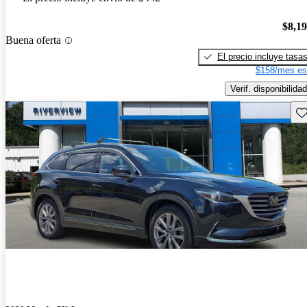
$8,1
Buena oferta
El precio incluye tasa
$158/mes es
Verif. disponibilidad
Gu