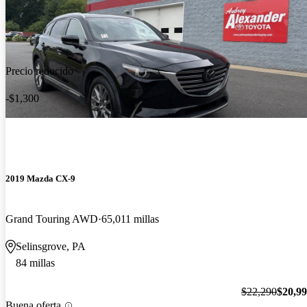
Precio reducido
-$1,300
2019 Mazda CX-9
Grand Touring AWD
65,011 millas
Selinsgrove, PA
84 millas
$22,290
$20,9
Buena oferta