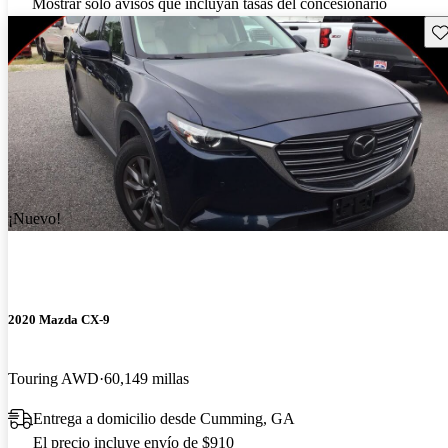
Mostrar solo avisos que incluyan tasas del concesionario
Gu
¡Nuevo!
2020 Mazda CX-9
Touring AWD
60,149 millas
Entrega a domicilio desde Cumming, GA
El precio incluye envío de $910