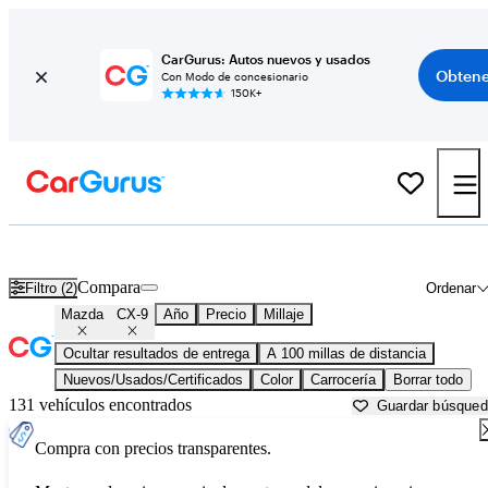
CarGurus: Autos nuevos y usados
Obtene
Con Modo de concesionario
150K+
Mazda CX-9 usados en venta cerca de
Albany, GA
Compara
Filtro (2)
Ordenar
Mazda
CX-9
Año
Precio
Millaje
Ocultar resultados de entrega
A 100 millas de distancia
Nuevos/Usados/Certificados
Color
Carrocería
Borrar todo
131 vehículos encontrados
Guardar búsque
Compra con precios transparentes.