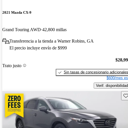
2021 Mazda CX-9
Grand Touring AWD
42,800 millas
Transferencia a la tienda a Warner Robins, GA
El precio incluye envío de $999
$28,9
Trato justo
Sin tasas de concesionario adicionale
$600/mes es
Verif. disponibilidad
Gu