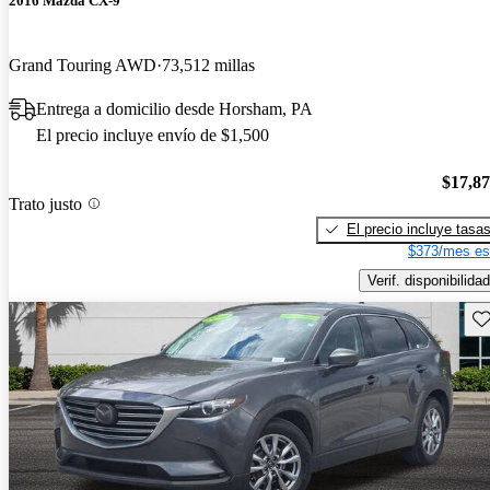
2016 Mazda CX-9
Grand Touring AWD
73,512 millas
Entrega a domicilio desde Horsham, PA
El precio incluye envío de $1,500
$17,8
Trato justo
El precio incluye tasa
$373/mes es
Verif. disponibilidad
Gu