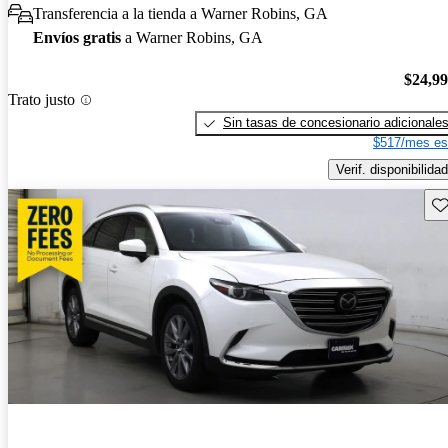
Transferencia a la tienda a Warner Robins, GA
Envíos gratis
a Warner Robins, GA
$24,9
Trato justo
Sin tasas de concesionario adicionale
$517/mes es
Verif. disponibilidad
Gu