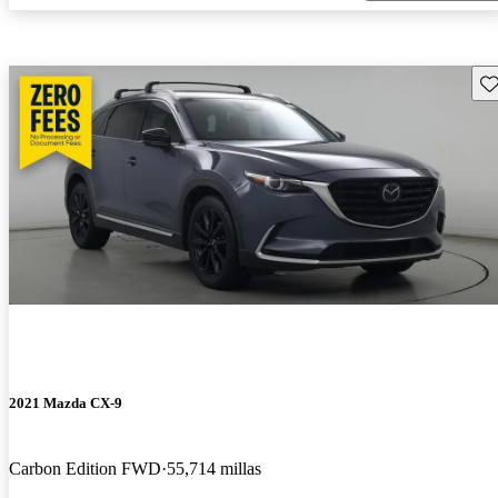
Gu
2021 Mazda CX-9
Carbon Edition FWD
55,714 millas