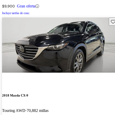
$9,900
Gran oferta
Incluye tarifas de conc.
Gu
2018 Mazda CX-9
Touring AWD
70,882 millas