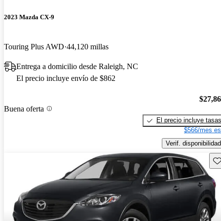
2023 Mazda CX-9
Touring Plus AWD
44,120 millas
Entrega a domicilio desde Raleigh, NC
El precio incluye envío de $862
$27,8
Buena oferta
El precio incluye tasa
$566/mes es
Verif. disponibilidad
Gu