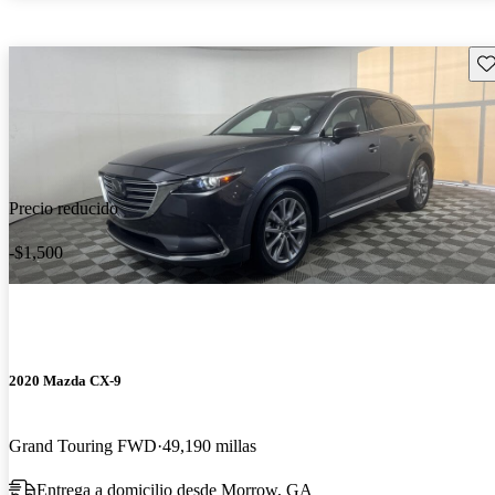
Gu
Precio reducido
-$1,500
2020 Mazda CX-9
Grand Touring FWD
49,190 millas
Entrega a domicilio desde Morrow, GA