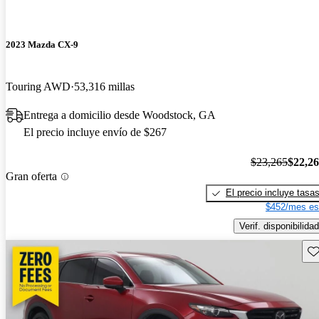
2023 Mazda CX-9
Touring AWD
53,316 millas
Entrega a domicilio desde Woodstock, GA
El precio incluye envío de $267
$23,265
$22,2
Gran oferta
El precio incluye tasa
$452/mes es
Verif. disponibilidad
Gu