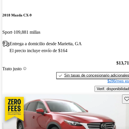
2018 Mazda CX-9
Sport
109,881 millas
Entrega a domicilio desde Marietta, GA
El precio incluye envío de $164
$13,7
Trato justo
Sin tasas de concesionario adicionale
$286/mes es
Verif. disponibilidad
Gu