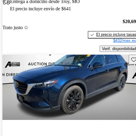
Entrega a domicilio desde Troy, MO
El precio incluye envío de $641
$20,6
Trato justo
El precio incluye tasa
$432/mes es
Verif. disponibilidad
Gu