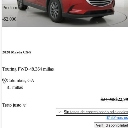
Precio reducido
-$2,000
2020 Mazda CX-9
Touring FWD
48,364 millas
Columbus, GA
81 millas
$24,998
$22,9
Trato justo
Sin tasas de concesionario adicionale
$480/mes es
Verif. disponibilidad