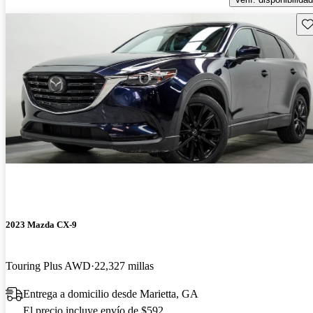
Gu
2023 Mazda CX-9
Touring Plus AWD
22,327 millas
Entrega a domicilio desde Marietta, GA
El precio incluye envío de $592