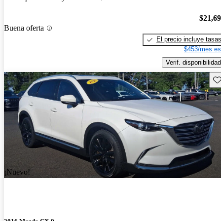
$21,6
Buena oferta
El precio incluye tasa
$453/mes es
Verif. disponibilidad
Gu
¡Nuevo!