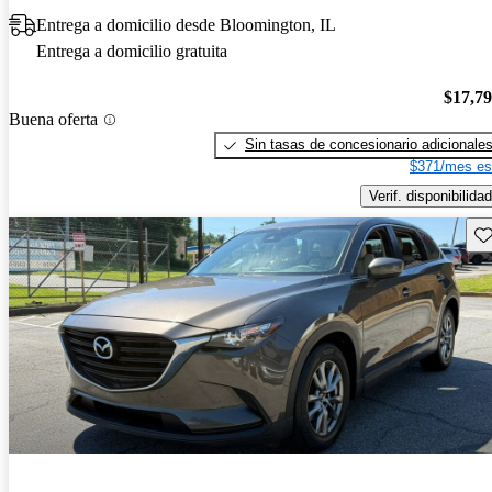
Entrega a domicilio desde Bloomington, IL
Entrega a domicilio gratuita
$17,7
Buena oferta
Sin tasas de concesionario adicionale
$371/mes es
Verif. disponibilidad
Gu