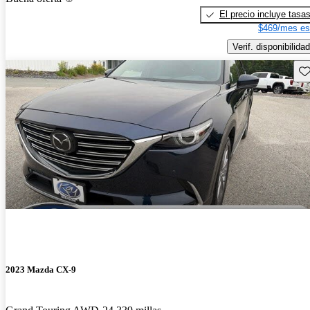
El precio incluye tasa
$469/mes es
Verif. disponibilidad
Gu
2023 Mazda CX-9