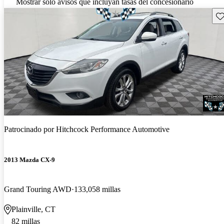
Mostrar solo avisos que incluyan tasas del concesionario
Gu
Patrocinado por
Hitchcock Performance Automotive
2013 Mazda CX-9
Grand Touring AWD
133,058 millas
Plainville, CT
82 millas