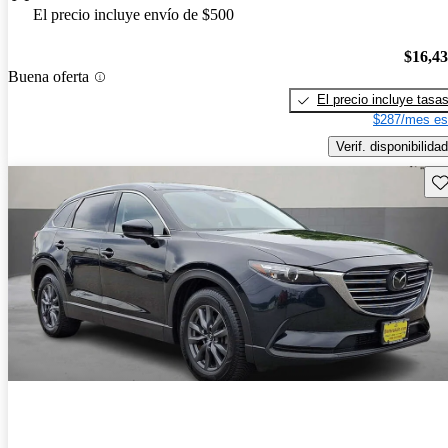
El precio incluye envío de $500
$16,4
Buena oferta
El precio incluye tasa
$287/mes es
Verif. disponibilidad
Gu