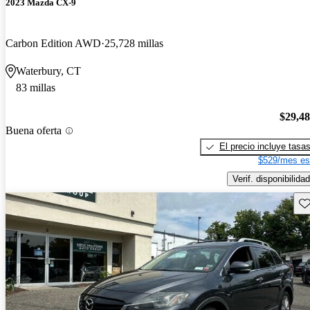
2023 Mazda CX-9
Carbon Edition AWD
25,728 millas
Waterbury, CT
83 millas
$29,4
Buena oferta
El precio incluye tasa
$529/mes es
Verif. disponibilidad
Gu