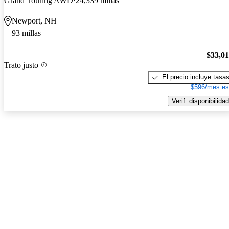
Grand Touring AWD
24,339 millas
Newport, NH
93 millas
$33,0
Trato justo
El precio incluye tasa
$596/mes es
Verif. disponibilidad