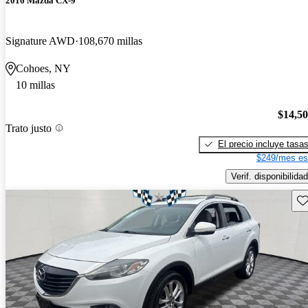
2016 Mazda CX-9
Signature AWD
108,670 millas
Cohoes, NY
10 millas
$14,5
Trato justo
El precio incluye tasa
$249/mes es
Verif. disponibilidad
Gu