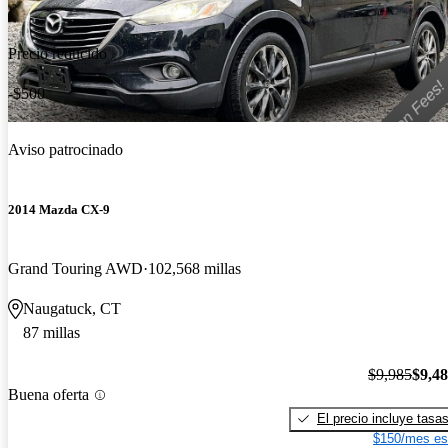
Precio reducido
-$500
Aviso patrocinado
2014 Mazda CX-9
Grand Touring AWD
102,568 millas
Naugatuck, CT
87 millas
$9,985
$9,4
Buena oferta
El precio incluye tasa
$150/mes es