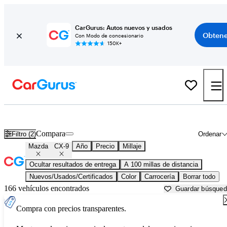
CarGurus: Autos nuevos y usados
Obtene
Con Modo de concesionario
150K+
Mazda CX-9 usados en venta cerca de
Albany, NY
Compara
Filtro (2)
Ordenar
Mazda
CX-9
Año
Precio
Millaje
Ocultar resultados de entrega
A 100 millas de distancia
Nuevos/Usados/Certificados
Color
Carrocería
Borrar todo
166 vehículos encontrados
Guardar búsque
Compra con precios transparentes.