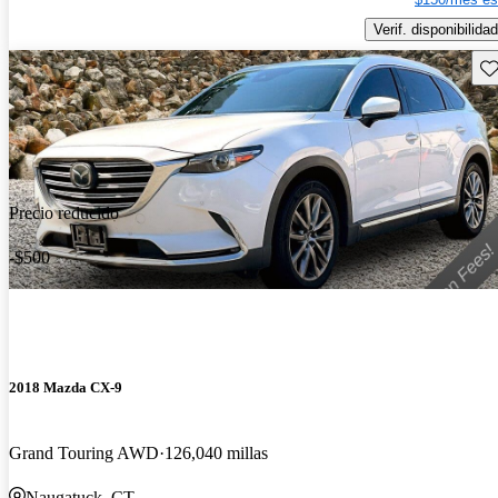
Verif. disponibilidad
Gu
Precio reducido
-$500
2018 Mazda CX-9
Grand Touring AWD
126,040 millas
Naugatuck, CT