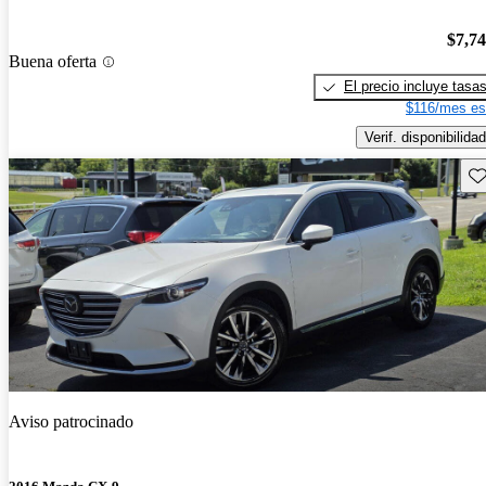
$7,7
Buena oferta
El precio incluye tasa
$116/mes es
Verif. disponibilidad
Gu
Aviso patrocinado