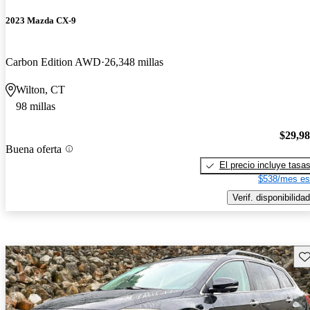
2023 Mazda CX-9
Carbon Edition AWD
26,348 millas
Wilton, CT
98 millas
$29,9
Buena oferta
El precio incluye tasa
$538/mes es
Verif. disponibilidad
Gu