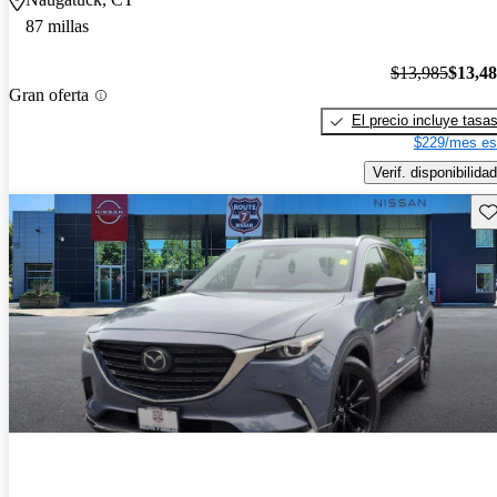
87 millas
$13,985
$13,4
Gran oferta
El precio incluye tasa
$229/mes es
Verif. disponibilidad
Gu