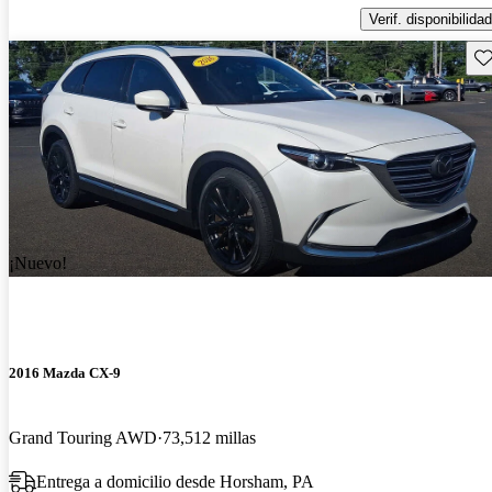
Verif. disponibilidad
Gu
¡Nuevo!
2016 Mazda CX-9
Grand Touring AWD
73,512 millas
Entrega a domicilio desde Horsham, PA