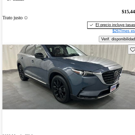
$15,4
Trato justo
El precio incluye tasa
$267/mes es
Verif. disponibilidad
Gu