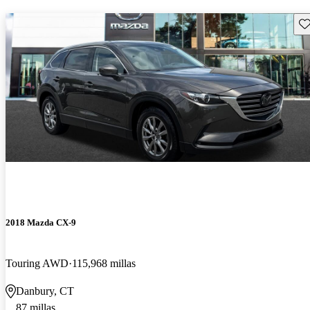
Gu
2018 Mazda CX-9
Touring AWD
115,968 millas
Danbury, CT
87 millas