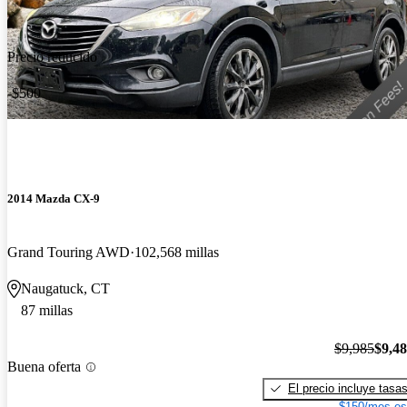
Precio reducido
-$500
2014 Mazda CX-9
Grand Touring AWD
102,568 millas
Naugatuck, CT
87 millas
$9,985
$9,4
Buena oferta
El precio incluye tasa
$150/mes es