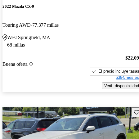
2022 Mazda CX-9
Touring AWD
77,377 millas
West Springfield, MA
68 millas
$22,0
Buena oferta
El precio incluye tasa
$394/mes es
Verif. disponibilidad
Gu