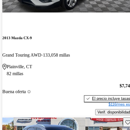
2013 Mazda CX-9
Grand Touring AWD
133,058 millas
Plainville, CT
82 millas
$7,7
Buena oferta
El precio incluye tasa
$116/mes es
Verif. disponibilidad
Gu