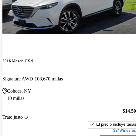
2016 Mazda CX-9
Signature AWD
108,670 millas
Cohoes, NY
10 millas
$14,5
Trato justo
El precio incluye tasa
$249/mes es