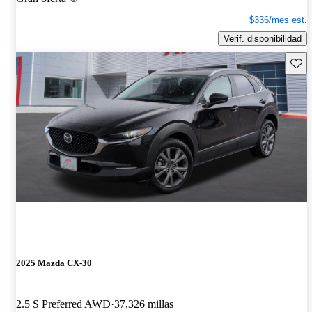
$336/mes est.
Verif. disponibilidad
Guard
2025 Mazda CX-30
2.5 S Preferred AWD
37,326 millas