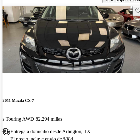
Gu
2011 Mazda CX-7
s Touring AWD
82,294 millas
Entrega a domicilio desde Arlington, TX
El precio incluye envío de $384