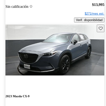
$13,995
Sin calificación
$271/mes est.
Verif. disponibilidad
Guard
2023 Mazda CX-9