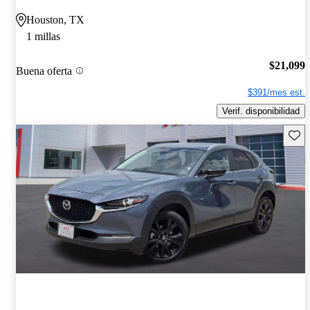
Houston, TX
1 millas
$21,099
Buena oferta
$391/mes est.
Verif. disponibilidad
Guard