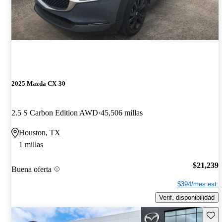
2025 Mazda CX-30
2.5 S Carbon Edition AWD
45,506 millas
Houston, TX
1 millas
$21,239
Buena oferta
$394/mes est.
Verif. disponibilidad
Guard