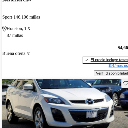
2009 Mazda CX-7
Sport
146,106 millas
Houston, TX
87 millas
$4,6
Buena oferta
El precio incluye tasa
$91/mes es
Verif. disponibilidad
Gu