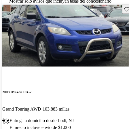
Mostrar solo avisos que incluyan tasas del concesionario
Gu
2007 Mazda CX-7
Grand Touring AWD
103,883 millas
Entrega a domicilio desde Lodi, NJ
El precio incluye envío de $1,000