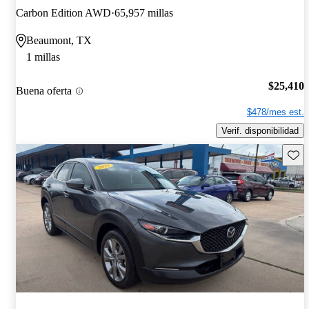
Carbon Edition AWD
65,957 millas
Beaumont, TX
1 millas
$25,410
Buena oferta
$478/mes est.
Verif. disponibilidad
Guard