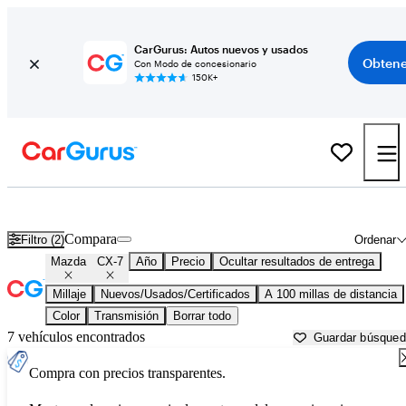
CarGurus: Autos nuevos y usados
Obtene
Con Modo de concesionario
150K+
Mazda CX-7 usados en venta cerca de
Beaumont, TX
Compara
Filtro (2)
Ordenar
Mazda
CX-7
Año
Precio
Ocultar resultados de entrega
Millaje
Nuevos/Usados/Certificados
A 100 millas de distancia
Color
Transmisión
Borrar todo
7 vehículos encontrados
Guardar búsque
Compra con precios transparentes.