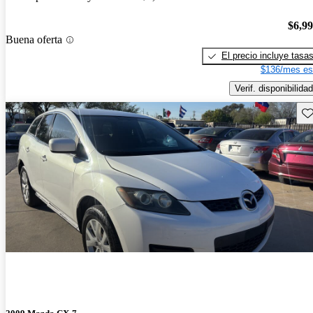
$6,9
Buena oferta
El precio incluye tasa
$136/mes es
Verif. disponibilidad
Gu