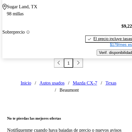
Sugar Land, TX
98 millas
$9,2
Sobreprecio
El precio incluye tasa
$179/mes es
Verif. disponibilidad
1
Inicio
/
Autos usados
/
Mazda CX-7
/
Texas
/
Beaumont
No te pierdas las mejores ofertas
Notifíquenme cuando haya bajadas de precio o nuevos avisos