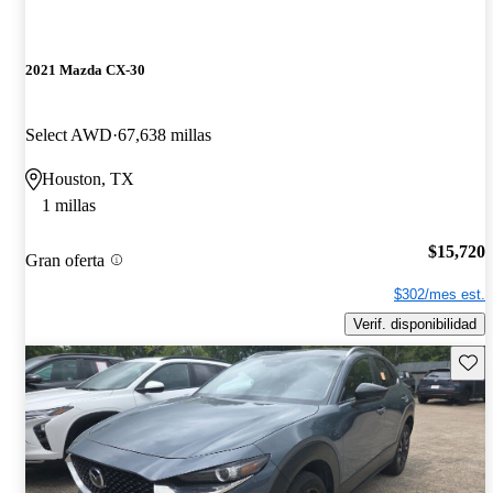
2021 Mazda CX-30
Select AWD
67,638 millas
Houston, TX
1 millas
$15,720
Gran oferta
$302/mes est.
Verif. disponibilidad
Guard