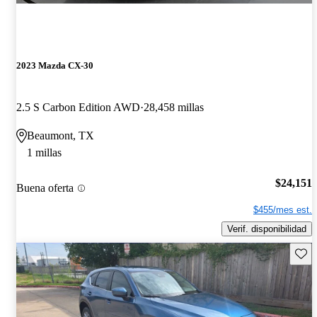
2023 Mazda CX-30
2.5 S Carbon Edition AWD
28,458 millas
Beaumont, TX
1 millas
$24,151
Buena oferta
$455/mes est.
Verif. disponibilidad
Guard