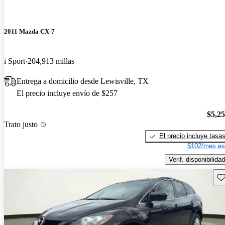
2011 Mazda CX-7
i Sport
204,913 millas
Entrega a domicilio desde Lewisville, TX
El precio incluye envío de $257
$5,2
Trato justo
El precio incluye tasa
$102/mes es
Verif. disponibilidad
Gu