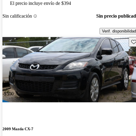
El precio incluye envío de $394
Sin calificación
Sin precio publica
Verif. disponibilidad
Gu
Precio reducido
-$500
2009 Mazda CX-7