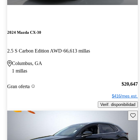
2024 Mazda CX-30
2.5 S Carbon Edition AWD
66,613 millas
Columbus, GA
1 millas
$20,647
Gran oferta
$416/mes est.
Verif. disponibilidad
Guard