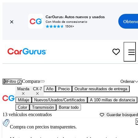
CarGurus: Autos nuevos y usados
Obtene
Con Modo de concesionario
150K+
Mazda CX-7 usados en venta cerca de
Albany, GA
Compara
Filtro (2)
Ordenar
Mazda
CX-7
Año
Precio
Ocultar resultados de entrega
Millaje
Nuevos/Usados/Certificados
A 100 millas de distancia
Color
Transmisión
Borrar todo
13 vehículos encontrados
Guardar búsque
Compra con precios transparentes.