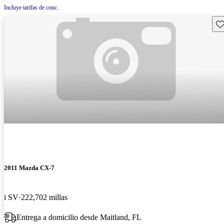
Incluye tarifas de conc.
Gu
2011 Mazda CX-7
i SV
222,702 millas
Entrega a domicilio desde Maitland, FL