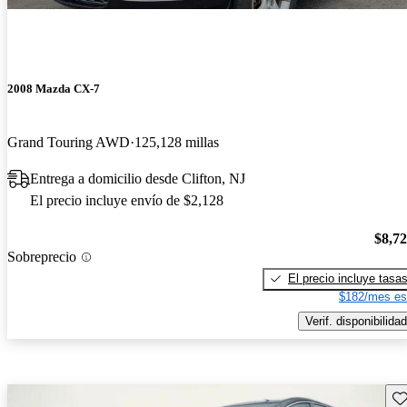
2008 Mazda CX-7
Grand Touring AWD
125,128 millas
Entrega a domicilio desde Clifton, NJ
El precio incluye envío de $2,128
$8,7
Sobreprecio
El precio incluye tasa
$182/mes es
Verif. disponibilidad
Gu