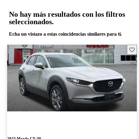
No hay más resultados con los filtros
seleccionados.
Echa un vistazo a estas coincidencias similares para ti.
Guard
2025 Mazda CX-30