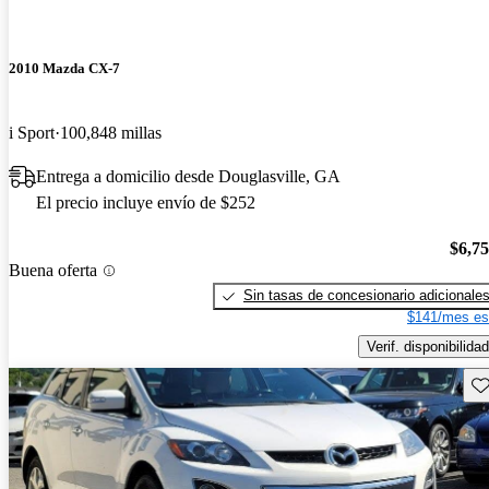
2010 Mazda CX-7
i Sport
100,848 millas
Entrega a domicilio desde Douglasville, GA
El precio incluye envío de $252
$6,7
Buena oferta
Sin tasas de concesionario adicionale
$141/mes es
Verif. disponibilidad
Gu