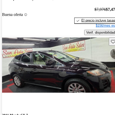
$7,976
$7,4
Buena oferta
El precio incluye tasa
$156/mes es
Verif. disponibilidad
Gu