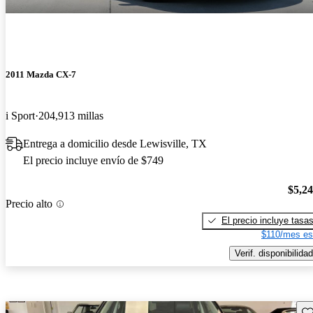
2011 Mazda CX-7
i Sport
204,913 millas
Entrega a domicilio desde Lewisville, TX
El precio incluye envío de $749
$5,2
Precio alto
El precio incluye tasa
$110/mes es
Verif. disponibilidad
Gu