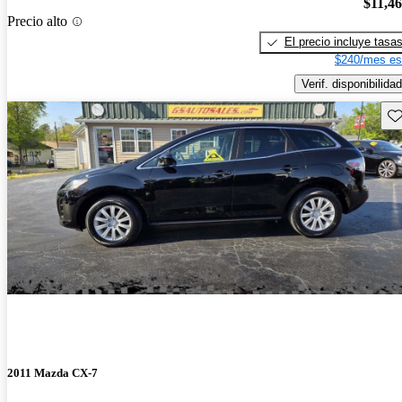
$11,4
Precio alto
El precio incluye tasa
$240/mes es
Verif. disponibilidad
Gu
2011 Mazda CX-7