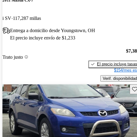
2011 Mazda CX-7
i SV
117,287 millas
Entrega a domicilio desde Youngstown, OH
El precio incluye envío de $1,233
$7,3
Trato justo
El precio incluye tasa
$154/mes es
Verif. disponibilidad
Gu