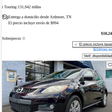
i Touring
131,942 millas
Entrega a domicilio desde Ardmore, TN
El precio incluye envío de $994
$10,2
Sobreprecio
El precio incluye tasa
$214/mes es
Verif. disponibilidad
Gu