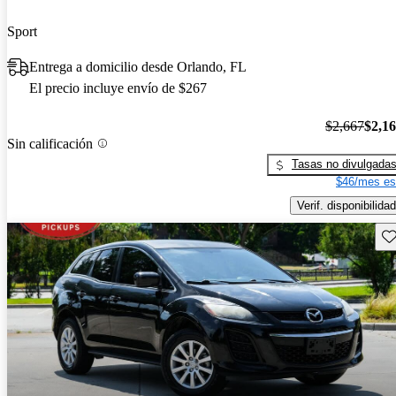
Sport
Entrega a domicilio desde Orlando, FL
El precio incluye envío de $267
$2,667
$2,1
Sin calificación
Tasas no divulgada
$46/mes es
Verif. disponibilidad
Gu