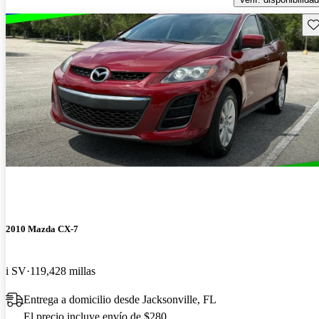
Gu
2010 Mazda CX-7
i SV
119,428 millas
Entrega a domicilio desde Jacksonville, FL
El precio incluye envío de $280