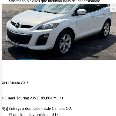
Mostrar solo avisos que incluyan tasas del concesionario
Gu
Precio reducido
-$500
2011 Mazda CX-7
s Grand Touring AWD
89,884 millas
Entrega a domicilio desde Canton, GA
El precio incluye envío de $182