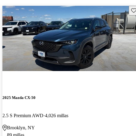
Gu
2025 Mazda CX-50
2.5 S Premium AWD
4,026 millas
Brooklyn, NY
89 millas