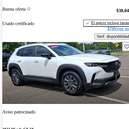
Buena oferta
$38,0
El precio incluye tasa
Usado certificado
$798/mes es
Verif. disponibilidad
Gu
Aviso patrocinado