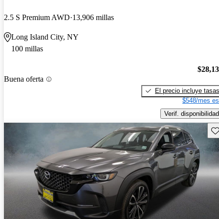
2.5 S Premium AWD
13,906 millas
Long Island City, NY
100 millas
$28,1
Buena oferta
El precio incluye tasa
$548/mes es
Verif. disponibilidad
Gu