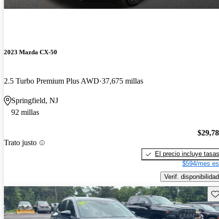
2023 Mazda CX-50
2.5 Turbo Premium Plus AWD
37,675 millas
Springfield, NJ
92 millas
$29,7
Trato justo
El precio incluye tasa
$594/mes es
Verif. disponibilidad
Gu