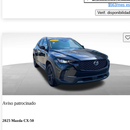
$563/mes es
Verif. disponibilidad
Gu
Aviso patrocinado
2025 Mazda CX-50