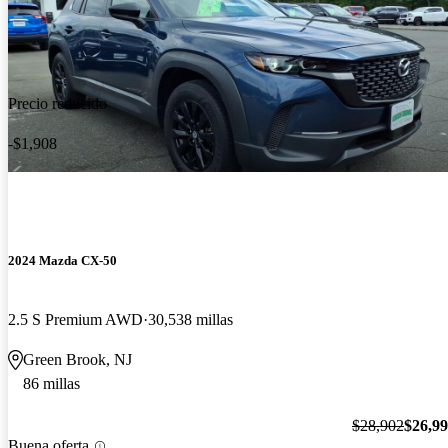
Precio reducido
-$1,908
2024 Mazda CX-50
2.5 S Premium AWD
30,538 millas
Green Brook, NJ
86 millas
$28,902
$26,9
Buena oferta