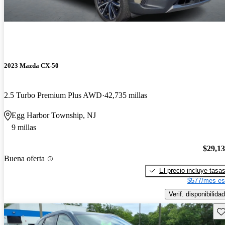
2023 Mazda CX-50
2.5 Turbo Premium Plus AWD
42,735 millas
Egg Harbor Township, NJ
9 millas
$29,1
Buena oferta
El precio incluye tasa
$577/mes es
Verif. disponibilidad
Gu