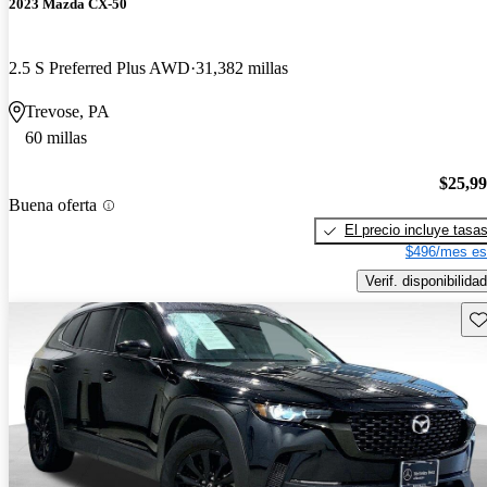
2023 Mazda CX-50
2.5 S Preferred Plus AWD
31,382 millas
Trevose, PA
60 millas
$25,9
Buena oferta
El precio incluye tasa
$496/mes es
Verif. disponibilidad
Gu