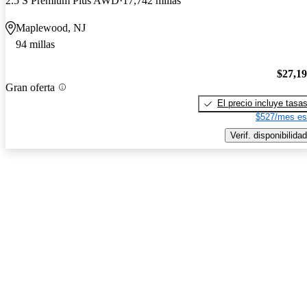
2.5 S Premium Plus AWD
17,742 millas
Maplewood, NJ
94 millas
$27,1
Gran oferta
El precio incluye tasa
$527/mes es
Verif. disponibilidad