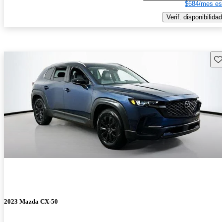
$684/mes es
Verif. disponibilidad
Gu
2023 Mazda CX-50