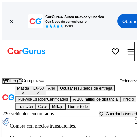
CarGurus: Autos nuevos y usados
Obtene
Con Modo de concesionario
150K+
Mazda CX-50 usados en venta cerca de
Atlantic City, NJ
Compara
Filtro (2)
Ordenar
Mazda
CX-50
Año
Ocultar resultados de entrega
Nuevos/Usados/Certificados
A 100 millas de distancia
Precio
Tracción
Color
Millaje
Borrar todo
220 vehículos encontrados
Guardar búsque
Compra con precios transparentes.