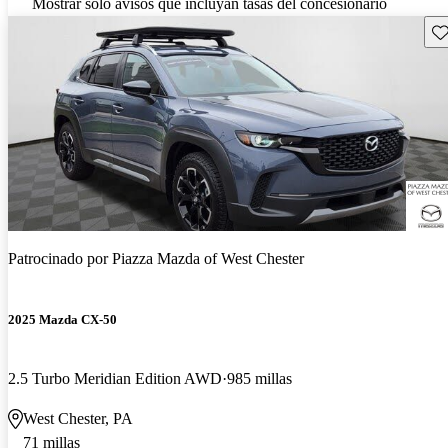
Mostrar solo avisos que incluyan tasas del concesionario
Gu
Patrocinado por
Piazza Mazda of West Chester
2025 Mazda CX-50
2.5 Turbo Meridian Edition AWD
985 millas
West Chester, PA
71 millas