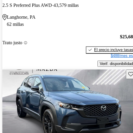
2.5 S Preferred Plus AWD
43,579 millas
Langhorne, PA
62 millas
$25,6
Trato justo
El precio incluye tasa
$488/mes es
Verif. disponibilidad
Gu