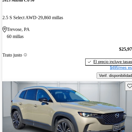
2023 Mazda CX-50
2.5 S Select AWD
29,860 millas
Trevose, PA
60 millas
$25,9
Trato justo
El precio incluye tasa
$495/mes es
Verif. disponibilidad
Gu