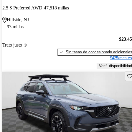
2.5 S Preferred AWD
47,518 millas
Hillside, NJ
93 millas
$23,4
Trato justo
Sin tasas de concesionario adicionale
$425/mes es
Verif. disponibilidad
Gu