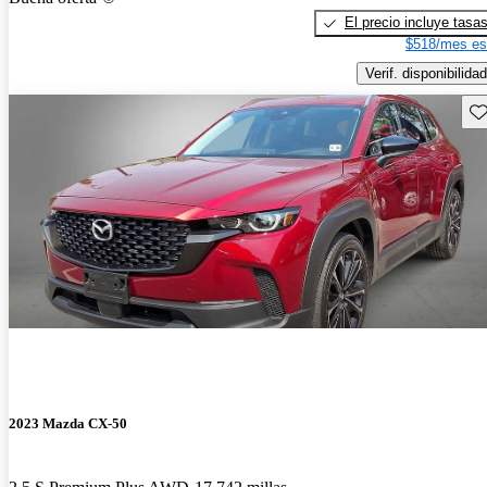
El precio incluye tasa
$518/mes es
Verif. disponibilidad
Gu
2023 Mazda CX-50