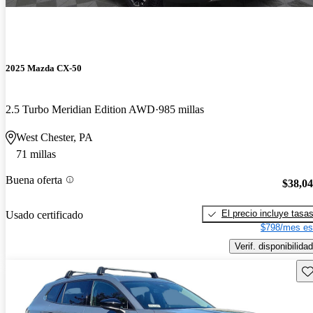
2025 Mazda CX-50
2.5 Turbo Meridian Edition AWD
985 millas
West Chester, PA
71 millas
Buena oferta
$38,0
El precio incluye tasa
Usado certificado
$798/mes es
Verif. disponibilidad
Gu