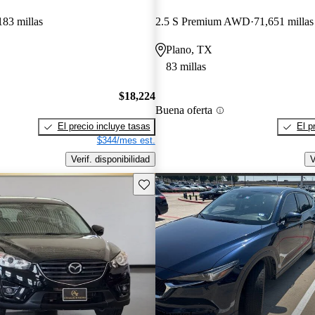
183 millas
2.5 S Premium AWD
71,651 millas
Plano, TX
83 millas
$18,224
Buena oferta
El precio incluye tasas
El p
$344/mes est.
Verif. disponibilidad
V
Guarda este Aviso