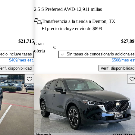
2.5 S Preferred AWD
12,911 millas
Transferencia a la tienda a Denton, TX
El precio incluye envío de $899
$21,715
$27,89
Gran
oferta
recio incluye tasas
Sin tasas de concesionario adicionales
$409/mes est.
$508/mes est
erif. disponibilidad
Verif. disponibilidad
Guarda este Aviso
Gu