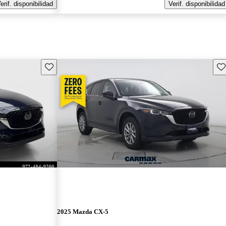
erif. disponibilidad
Verif. disponibilidad
Guarda este Aviso
Gu
2025 Mazda CX-5