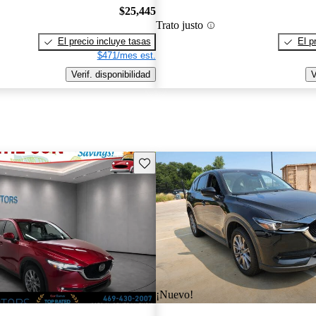
$25,445
Trato justo
El precio incluye tasas
El p
$471/mes est.
Verif. disponibilidad
V
Guarda este Aviso
¡Nuevo!