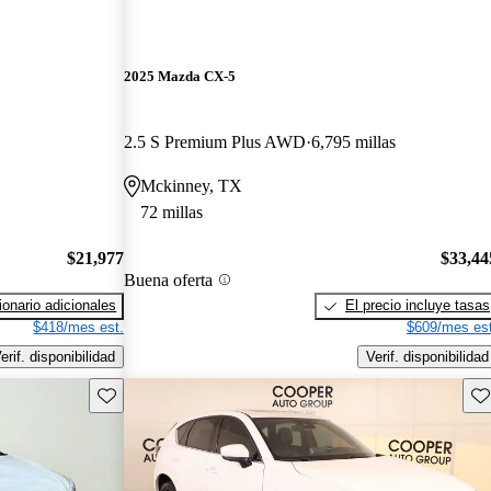
2025 Mazda CX-5
2.5 S Premium Plus AWD
6,795 millas
Mckinney, TX
72 millas
$21,977
$33,44
Buena oferta
onario adicionales
El precio incluye tasas
$418/mes est.
$609/mes est
erif. disponibilidad
Verif. disponibilidad
Guarda este Aviso
Gu