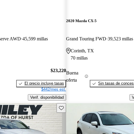
2020 Mazda CX-5
eserve AWD
45,599 millas
Grand Touring FWD
39,523 millas
Corinth, TX
70 millas
$23,220
Buena
oferta
El precio incluye tasas
Sin tasas de concesi
$442/mes est.
Verif. disponibilidad
V
Guarda este Aviso