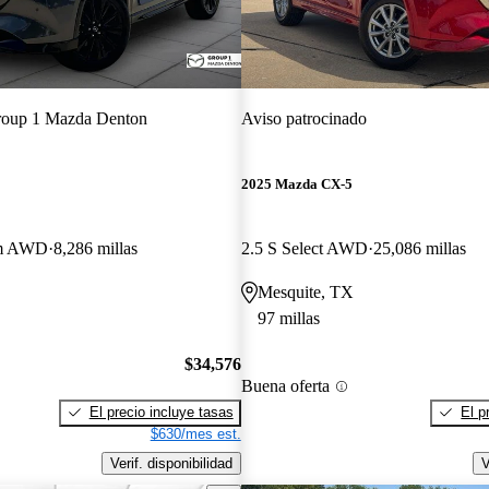
oup 1 Mazda Denton
Aviso patrocinado
2025 Mazda CX-5
um AWD
8,286 millas
2.5 S Select AWD
25,086 millas
Mesquite, TX
97 millas
$34,576
Buena oferta
El precio incluye tasas
El p
$630/mes est.
Verif. disponibilidad
V