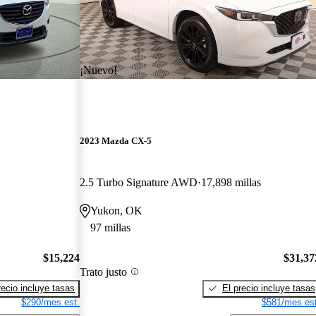
¡Nuevo!
2023 Mazda CX-5
2.5 Turbo Signature AWD
17,898 millas
Yukon, OK
97 millas
$15,224
$31,37
Trato justo
recio incluye tasas
El precio incluye tasas
$290/mes est.
$581/mes est