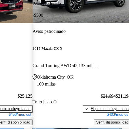
Precio reducido
-$500
Aviso patrocinado
2017 Mazda CX-5
Grand Touring AWD
42,133 millas
Oklahoma City, OK
100 millas
$25,125
$21,694
$21,19
Trato justo
recio incluye tasas
El precio incluye tasas
$458/mes est.
$403/mes est
erif. disponibilidad
Verif. disponibilidad