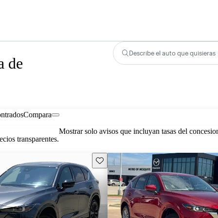
Describe el auto que quisieras
a de
ontrados
Compara
Mostrar solo avisos que incluyan tasas del concesio
cios transparentes.
Guarda este Aviso