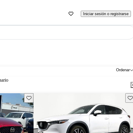
Iniciar sesión o registrarse
Ordenar
nario
Guarda este Aviso
Gu