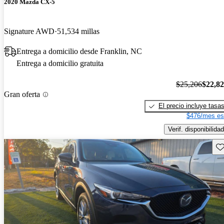
2020 Mazda CX-5
Signature AWD
51,534 millas
Entrega a domicilio desde Franklin, NC
Entrega a domicilio gratuita
$25,206
$22,8
Gran oferta
El precio incluye tasa
$476/mes es
Verif. disponibilidad
Gu