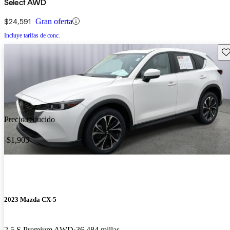
Select AWD
$24,591
Gran oferta
Incluye tarifas de conc.
Gu
Precio reducido
-$1,903
2023 Mazda CX-5
2.5 S Premium AWD
36,484 millas