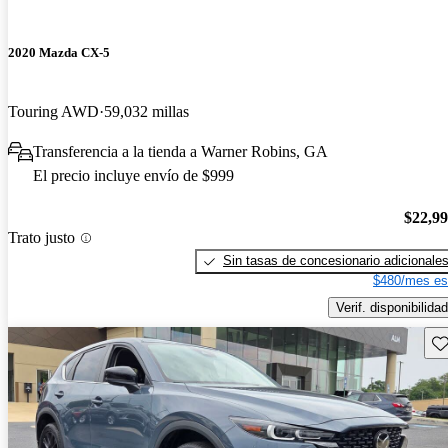
2020 Mazda CX-5
Touring AWD
59,032 millas
Transferencia a la tienda a Warner Robins, GA
El precio incluye envío de $999
$22,9
Trato justo
Sin tasas de concesionario adicionale
$480/mes es
Verif. disponibilidad
Gu