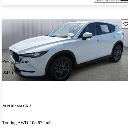
Gu
Precio reducido
-$450
2019 Mazda CX-5
Touring AWD
108,672 millas