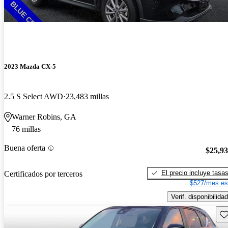
2023 Mazda CX-5
2.5 S Select AWD
23,483 millas
Warner Robins, GA
76 millas
Buena oferta
$25,9
El precio incluye tasa
Certificados por terceros
$527/mes es
Verif. disponibilidad
Gu