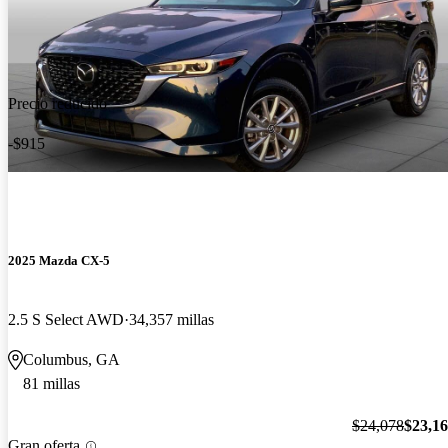
Precio reducido
-$915
2025 Mazda CX-5
2.5 S Select AWD
34,357 millas
Columbus, GA
81 millas
$24,078
$23,1
Gran oferta