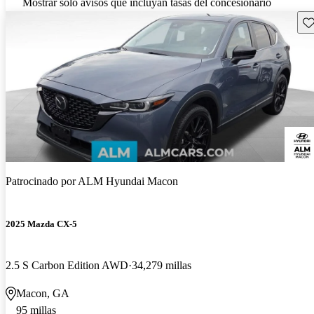
Mostrar solo avisos que incluyan tasas del concesionario
Gu
Patrocinado por
ALM Hyundai Macon
2025 Mazda CX-5
2.5 S Carbon Edition AWD
34,279 millas
Macon, GA
95 millas