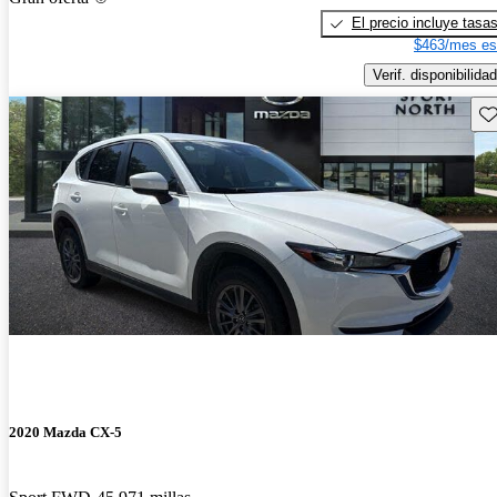
El precio incluye tasa
$463/mes es
Verif. disponibilidad
Gu
2020 Mazda CX-5