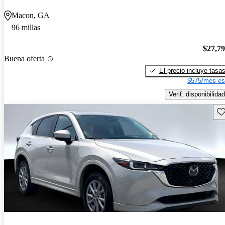
Macon, GA
96 millas
$27,7
Buena oferta
El precio incluye tasa
$575/mes es
Verif. disponibilidad
Gu