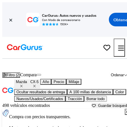
CarGurus: Autos nuevos y usados
Obtene
Con Modo de concesionario
150K+
Mazda CX-5 usados en venta cerca de
Albany, GA
Compara
Filtro (2)
Ordenar
Mazda
CX-5
Año
Precio
Millaje
Ocultar resultados de entrega
A 100 millas de distancia
Color
Nuevos/Usados/Certificados
Tracción
Borrar todo
498 vehículos encontrados
Guardar búsque
Compra con precios transparentes.