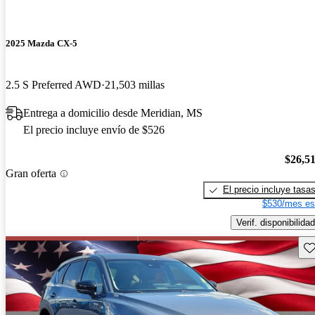
2025 Mazda CX-5
2.5 S Preferred AWD
21,503 millas
Entrega a domicilio desde Meridian, MS
El precio incluye envío de $526
$26,5
Gran oferta
El precio incluye tasa
$530/mes es
Verif. disponibilidad
Gu