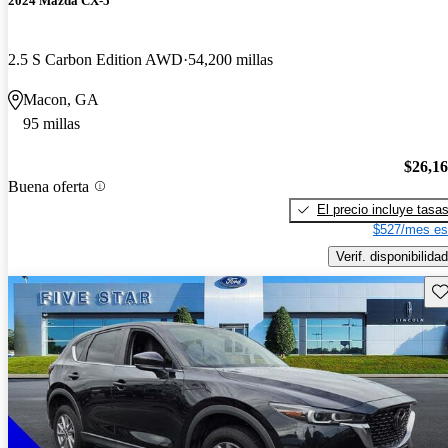
2024 Mazda CX-5
2.5 S Carbon Edition AWD
54,200 millas
Macon, GA
95 millas
$26,1
Buena oferta
El precio incluye tasa
$527/mes es
Verif. disponibilidad
Gu