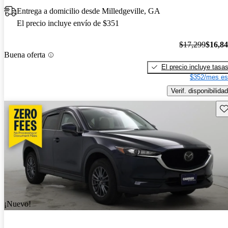
Entrega a domicilio desde Milledgeville, GA
El precio incluye envío de $351
$17,299
$16,8
Buena oferta
El precio incluye tasa
$352/mes es
Verif. disponibilidad
Gu
¡Nuevo!