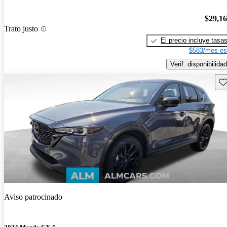
$29,1
Trato justo
El precio incluye tasa
$583/mes es
Verif. disponibilidad
Gu
Aviso patrocinado