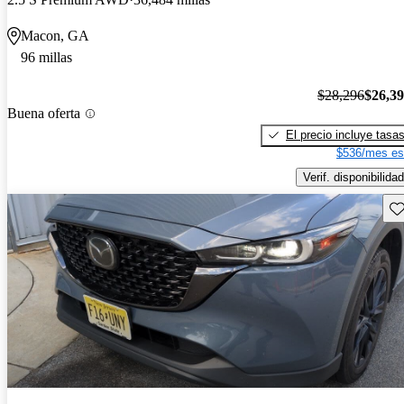
Macon, GA
96 millas
$28,296
$26,3
Buena oferta
El precio incluye tasa
$536/mes es
Verif. disponibilidad
Gu