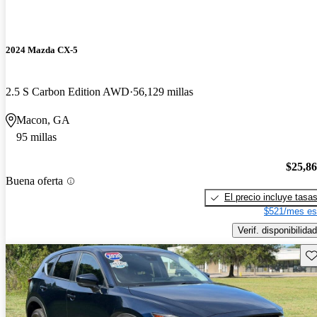
2024 Mazda CX-5
2.5 S Carbon Edition AWD
56,129 millas
Macon, GA
95 millas
$25,8
Buena oferta
El precio incluye tasa
$521/mes es
Verif. disponibilidad
Gu