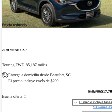
Precio reducido
2020 Mazda CX-5
Touring FWD
85,187 millas
Entrega a domicilio desde Beaufort, SC
El precio incluye envío de $209
$18,706
$17,7
Buena oferta
El precio incluye tasa
$369/mes es