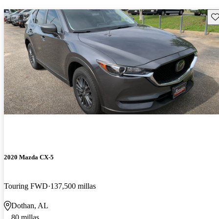
Gu
2020 Mazda CX-5
Touring FWD
137,500 millas
Dothan, AL
80 millas