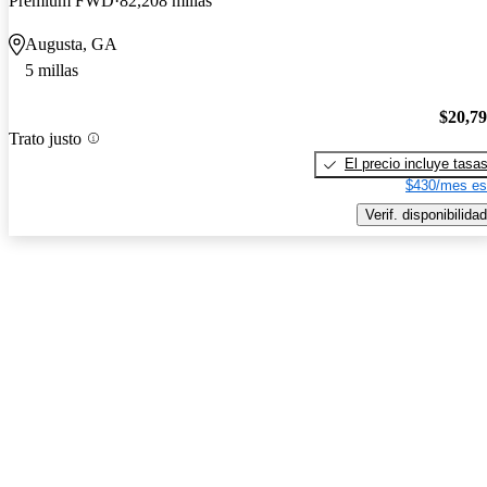
Premium FWD
82,208 millas
Augusta, GA
5 millas
$20,7
Trato justo
El precio incluye tasa
$430/mes es
Verif. disponibilidad