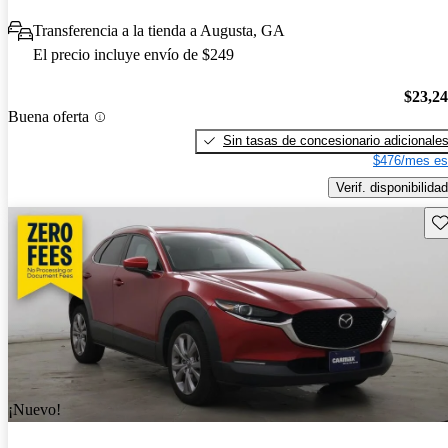
Transferencia a la tienda a Augusta, GA
El precio incluye envío de $249
$23,2
Buena oferta
Sin tasas de concesionario adicionale
$476/mes es
Verif. disponibilidad
Gu
¡Nuevo!