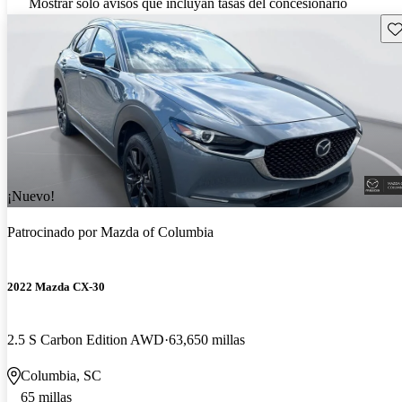
Mostrar solo avisos que incluyan tasas del concesionario
Gu
¡Nuevo!
Patrocinado por
Mazda of Columbia
2022 Mazda CX-30
2.5 S Carbon Edition AWD
63,650 millas
Columbia, SC
65 millas