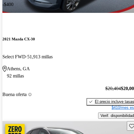
-$400
2021 Mazda CX-30
Select FWD
51,913 millas
Athens, GA
92 millas
$20,404
$20,0
Buena oferta
El precio incluye tasa
$410/mes es
Verif. disponibilidad
Gu