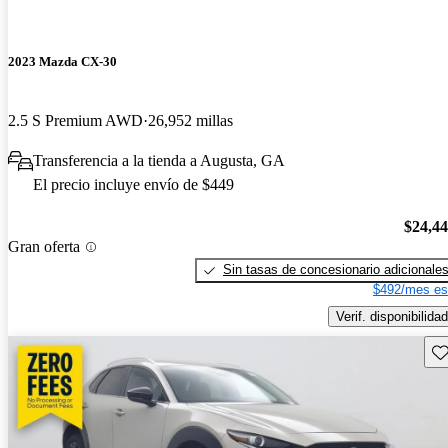
2023 Mazda CX-30
2.5 S Premium AWD
26,952 millas
Transferencia a la tienda a Augusta, GA
El precio incluye envío de $449
$24,4
Gran oferta
Sin tasas de concesionario adicionale
$492/mes es
Verif. disponibilidad
Gu