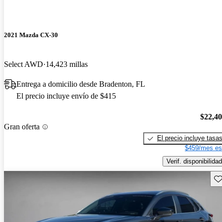
2021 Mazda CX-30
Select AWD
14,423 millas
Entrega a domicilio desde Bradenton, FL
El precio incluye envío de $415
$22,4
Gran oferta
El precio incluye tasa
$459/mes es
Verif. disponibilidad
Gu