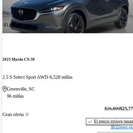
Precio reducido
-$1,026
2025 Mazda CX-30
2.5 S Select Sport AWD
6,528 millas
Greenville, SC
96 millas
$26,800
$25,7
Gran oferta
El precio incluye tasa
$511/mes es