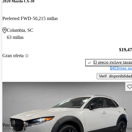
2020 Mazda CX-30
Preferred FWD
50,215 millas
Columbia, SC
63 millas
$19,4
Gran oferta
El precio incluye tasa
$403/mes es
Verif. disponibilidad
Gu
Precio reducido