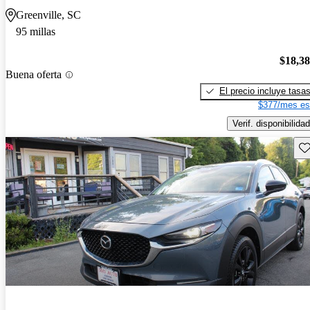
Greenville, SC
95 millas
$18,3
Buena oferta
El precio incluye tasa
$377/mes es
Verif. disponibilidad
Gu