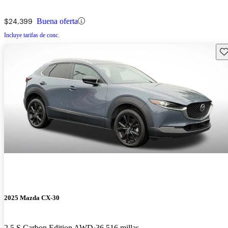
$24,399
Buena oferta
Incluye tarifas de conc.
Gu
2025 Mazda CX-30
2.5 S Carbon Edition AWD
36,516 millas