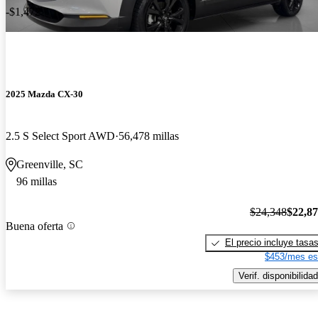
-$1,472
2025 Mazda CX-30
2.5 S Select Sport AWD
56,478 millas
Greenville, SC
96 millas
$24,348
$22,8
Buena oferta
El precio incluye tasa
$453/mes es
Verif. disponibilidad