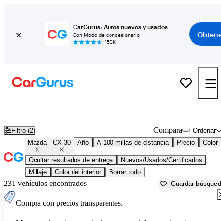
CarGurus: Autos nuevos y usados
Obtene
Con Modo de concesionario
150K+
Mazda CX-30 usados en venta cerca de
Augusta, GA
Compara
Filtro (2)
Ordenar
Mazda
CX-30
Año
A 100 millas de distancia
Precio
Color
Ocultar resultados de entrega
Nuevos/Usados/Certificados
Millaje
Color del interior
Borrar todo
231 vehículos encontrados
Guardar búsque
Compra con precios transparentes.