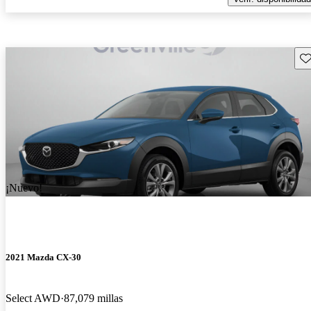
Gu
¡Nuevo!
2021 Mazda CX-30
Select AWD
87,079 millas