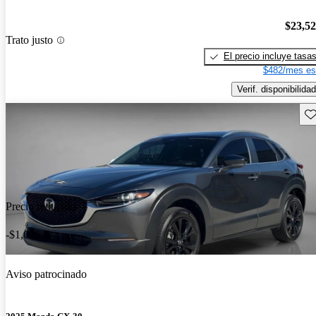
$23,5
Trato justo
El precio incluye tasa
$482/mes es
Verif. disponibilidad
Gu
Precio reducido
-$1,026
Aviso patrocinado