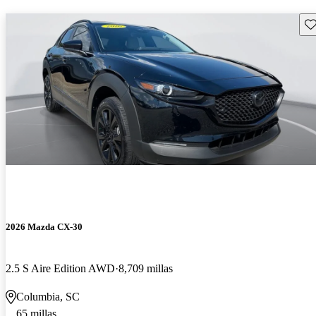
Gu
2026 Mazda CX-30
2.5 S Aire Edition AWD
8,709 millas
Columbia, SC
65 millas