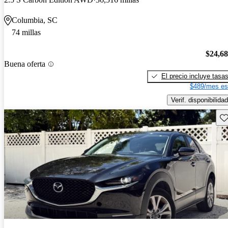
Columbia, SC
74 millas
$24,6
Buena oferta
El precio incluye tasa
$489/mes es
Verif. disponibilidad
Gu