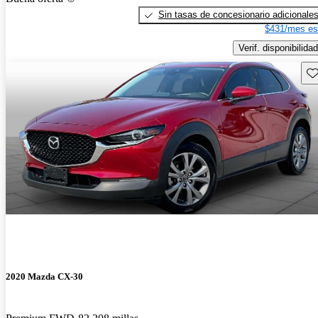
Sin tasas de concesionario adicionale
$431/mes es
Verif. disponibilidad
Gu
2020 Mazda CX-30