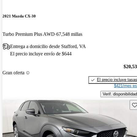
2021 Mazda CX-30
Turbo Premium Plus AWD
67,548 millas
Entrega a domicilio desde Stafford, VA
El precio incluye envío de $644
$20,5
Gran oferta
El precio incluye tasa
$421/mes es
Verif. disponibilidad
Gu