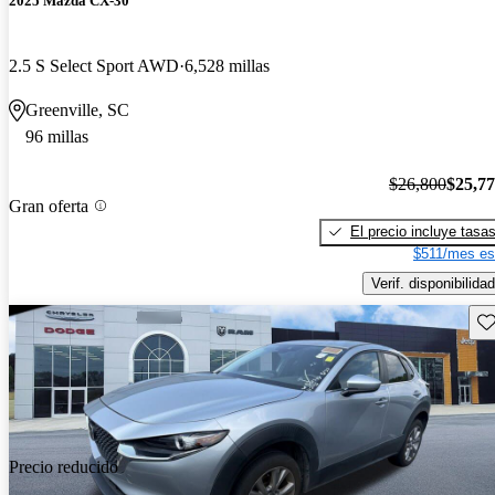
2025 Mazda CX-30
2.5 S Select Sport AWD
6,528 millas
Greenville, SC
96 millas
$26,800
$25,7
Gran oferta
El precio incluye tasa
$511/mes es
Verif. disponibilidad
Gu
Precio reducido