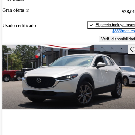
Gran oferta
$28,0
El precio incluye tasa
Usado certificado
$553/mes es
Verif. disponibilidad
Gu