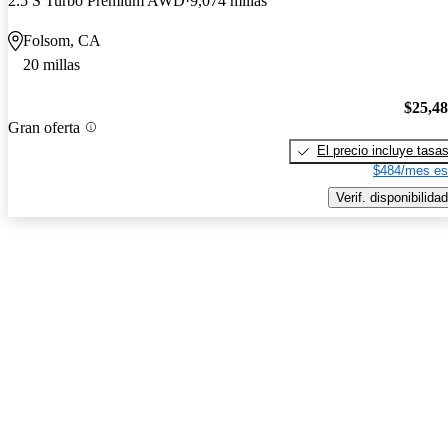
2.5 S Turbo Premium AWD
9,074 millas
Folsom, CA
20 millas
$25,4
Gran oferta
El precio incluye tasa
$484/mes es
Verif. disponibilidad