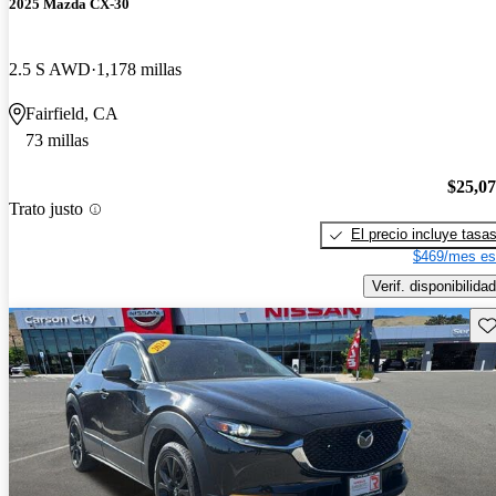
2025 Mazda CX-30
2.5 S AWD
1,178 millas
Fairfield, CA
73 millas
$25,0
Trato justo
El precio incluye tasa
$469/mes es
Verif. disponibilidad
Gu