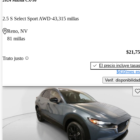
2024 Mazda CX-30
2.5 S Select Sport AWD
43,315 millas
Reno, NV
81 millas
$21,7
Trato justo
El precio incluye tasa
$410/mes es
Verif. disponibilidad
Gu