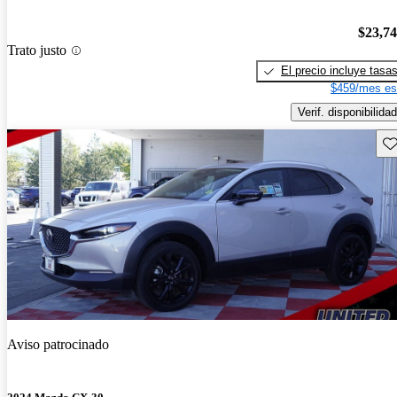
$23,7
Trato justo
El precio incluye tasa
$459/mes es
Verif. disponibilidad
Gu
Aviso patrocinado