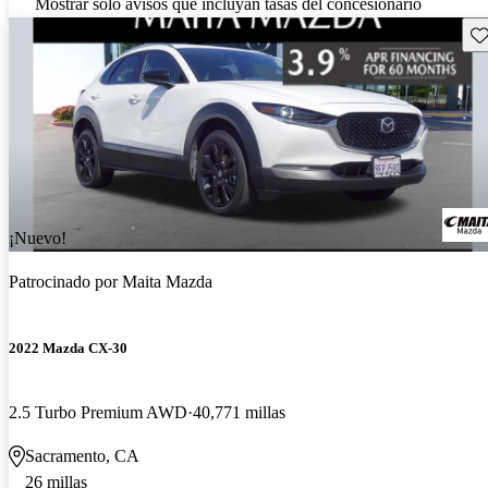
Mostrar solo avisos que incluyan tasas del concesionario
Gu
¡Nuevo!
Patrocinado por
Maita Mazda
2022 Mazda CX-30
2.5 Turbo Premium AWD
40,771 millas
Sacramento, CA
26 millas