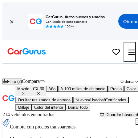
CarGurus: Autos nuevos y usados
Obtene
Con Modo de concesionario
150K+
Mazda CX-30 usados en venta cerca de
Auburn, CA
Compara
Filtro (2)
Ordenar
Mazda
CX-30
Año
A 100 millas de distancia
Precio
Color
Ocultar resultados de entrega
Nuevos/Usados/Certificados
Millaje
Color del interior
Borrar todo
214 vehículos encontrados
Guardar búsque
Compra con precios transparentes.