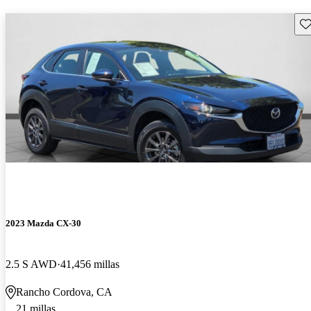
Gu
2023 Mazda CX-30
2.5 S AWD
41,456 millas
Rancho Cordova, CA
21 millas