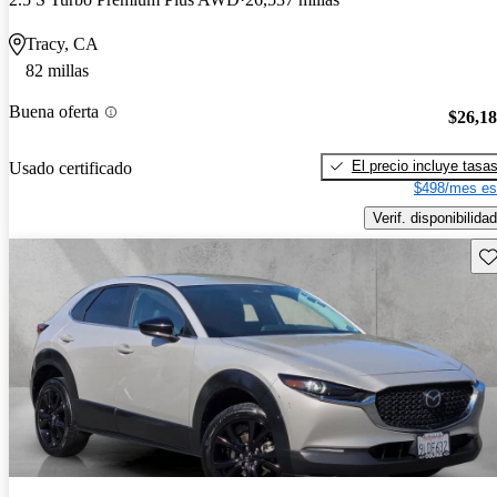
Tracy, CA
82 millas
Buena oferta
$26,1
El precio incluye tasa
Usado certificado
$498/mes es
Verif. disponibilidad
Gu