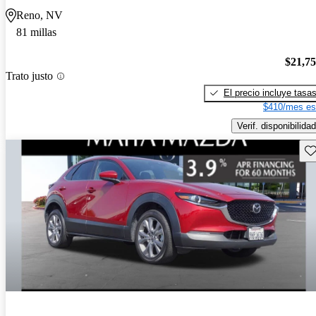
Reno, NV
81 millas
$21,7
Trato justo
El precio incluye tasa
$410/mes es
Verif. disponibilidad
Gu