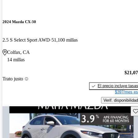
2024 Mazda CX-30
2.5 S Select Sport AWD
51,100 millas
Colfax, CA
14 millas
$21,0
Trato justo
El precio incluye tasa
$397/mes es
Verif. disponibilidad
Gu