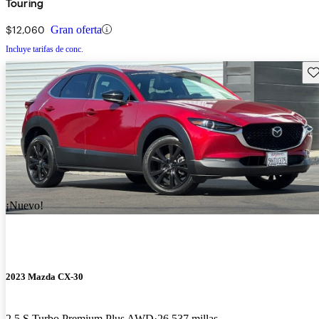
Touring
$12,060
Gran oferta
Incluye tarifas de conc.
Gu
¡Nuevo!
2023 Mazda CX-30
2.5 S Turbo Premium Plus AWD
26,537 millas