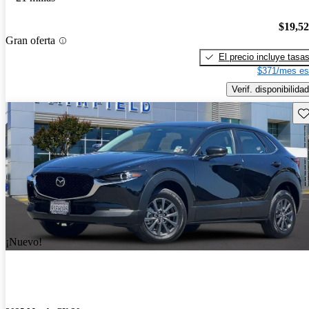
$19,5
Gran oferta
El precio incluye tasa
$371/mes es
Verif. disponibilidad
Gu
¡Nuevo!