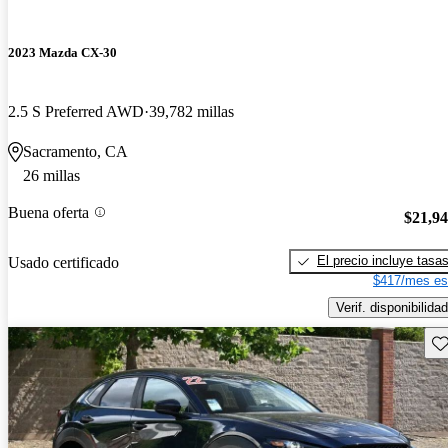
2023 Mazda CX-30
2.5 S Preferred AWD
39,782 millas
Sacramento, CA
26 millas
Buena oferta
$21,9
El precio incluye tasa
Usado certificado
$417/mes es
Verif. disponibilidad
Gu