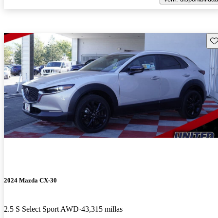
Gu
2024 Mazda CX-30
2.5 S Select Sport AWD
43,315 millas