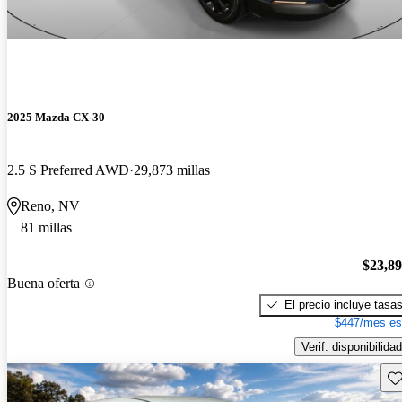
2025 Mazda CX-30
2.5 S Preferred AWD
29,873 millas
Reno, NV
81 millas
$23,8
Buena oferta
El precio incluye tasa
$447/mes es
Verif. disponibilidad
Gu