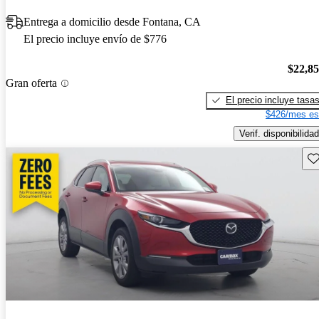
Entrega a domicilio desde Fontana, CA
El precio incluye envío de $776
$22,8
Gran oferta
El precio incluye tasa
$426/mes es
Verif. disponibilidad
Gu