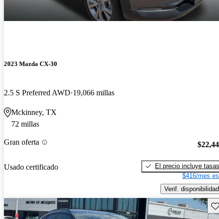
2023 Mazda CX-30
2.5 S Preferred AWD
19,066 millas
Mckinney, TX
72 millas
Gran oferta
$22,4
El precio incluye tasa
Usado certificado
$416/mes es
Verif. disponibilidad
Gu