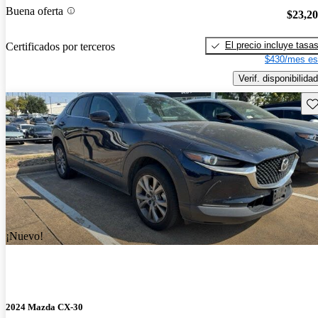
Buena oferta
$23,2
El precio incluye tasa
Certificados por terceros
$430/mes es
Verif. disponibilidad
Gu
¡Nuevo!
2024 Mazda CX-30