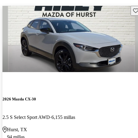
Gu
2026 Mazda CX-30
2.5 S Select Sport AWD
6,155 millas
Hurst, TX
94 millas