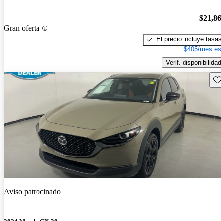
$21,8
Gran oferta
El precio incluye tasa
$405/mes es
Verif. disponibilidad
Gu
Aviso patrocinado