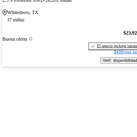
2.5 S Preferred AWD
28,201 millas
Whitesboro, TX
37 millas
$23,9
Buena oferta
El precio incluye tasa
$439/mes es
Verif. disponibilidad