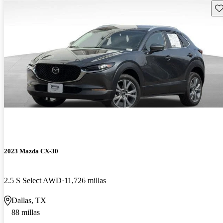
Gu
2023 Mazda CX-30
2.5 S Select AWD
11,726 millas
Dallas, TX
88 millas