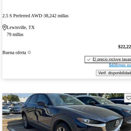
2.5 S Preferred AWD
38,242 millas
Lewisville, TX
79 millas
$22,2
Buena oferta
El precio incluye tasa
$408/mes es
Verif. disponibilidad
Gu