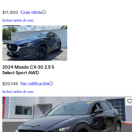
$11,900
Gran oferta
Incluye tarifas de conc.
2024 Mazda CX-30 2.5 S
Select Sport AWD
$20,149
Sin calificación
Incluye tarifas de conc.
Gu