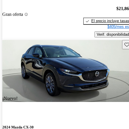
$21,8
Gran oferta
El precio incluye tasa
$405/mes es
Verif. disponibilidad
Gu
¡Nuevo!
2024 Mazda CX-30