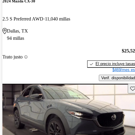
2024 Mazda CX-30
2.5 S Preferred AWD
11,040 millas
Dallas, TX
94 millas
$25,5
Trato justo
El precio incluye tasa
$469/mes es
Verif. disponibilidad
Gu