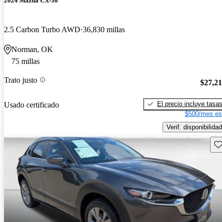
2024 Mazda CX-30
2.5 Carbon Turbo AWD
36,830 millas
Norman, OK
75 millas
Trato justo
$27,2
El precio incluye tasa
Usado certificado
$500/mes es
Verif. disponibilidad
Gu