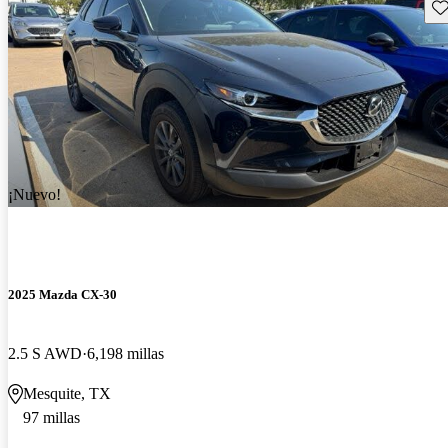
Gu
¡Nuevo!
2025 Mazda CX-30
2.5 S AWD
6,198 millas
Mesquite, TX
97 millas