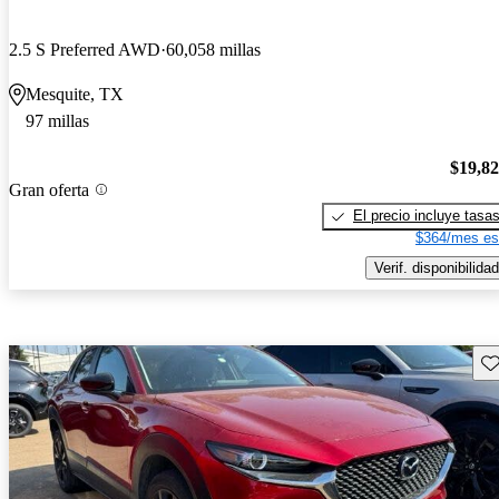
2.5 S Preferred AWD
60,058 millas
Mesquite, TX
97 millas
$19,8
Gran oferta
El precio incluye tasa
$364/mes es
Verif. disponibilidad
Gu