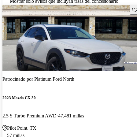
Mostrar solo avisos que incluyan tasas del concesionario
Gu
Patrocinado por
Platinum Ford North
2023 Mazda CX-30
2.5 S Turbo Premium AWD
47,481 millas
Pilot Point, TX
57 millas