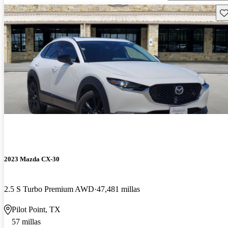
Gu
2023 Mazda CX-30
2.5 S Turbo Premium AWD
47,481 millas
Pilot Point, TX
57 millas