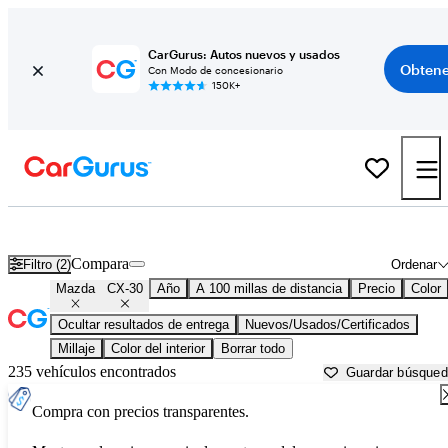
CarGurus: Autos nuevos y usados
Obtene
Con Modo de concesionario
150K+
Mazda CX-30 usados en venta cerca de
Ardmore, OK
Compara
Filtro (2)
Ordenar
Mazda
CX-30
Año
A 100 millas de distancia
Precio
Color
Ocultar resultados de entrega
Nuevos/Usados/Certificados
Millaje
Color del interior
Borrar todo
235 vehículos encontrados
Guardar búsque
Compra con precios transparentes.