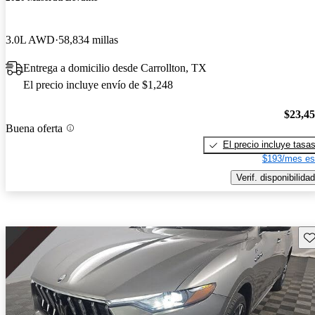
3.0L AWD
58,834 millas
Entrega a domicilio desde Carrollton, TX
El precio incluye envío de $1,248
$23,4
Buena oferta
El precio incluye tasa
$193/mes es
Verif. disponibilidad
Gu