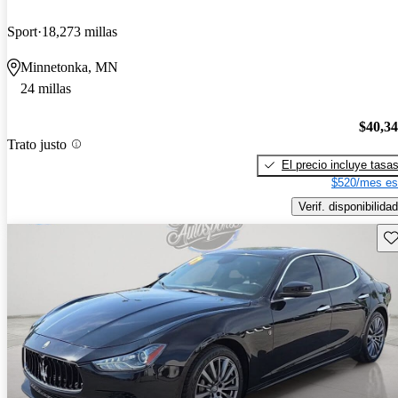
Sport
18,273 millas
Minnetonka, MN
24 millas
$40,3
Trato justo
El precio incluye tasa
$520/mes es
Verif. disponibilidad
Gu