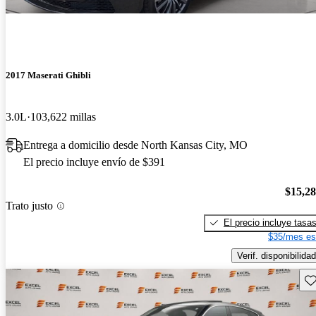
2017 Maserati Ghibli
3.0L
103,622 millas
Entrega a domicilio desde North Kansas City, MO
El precio incluye envío de $391
$15,2
Trato justo
El precio incluye tasa
$35/mes es
Verif. disponibilidad
Gu