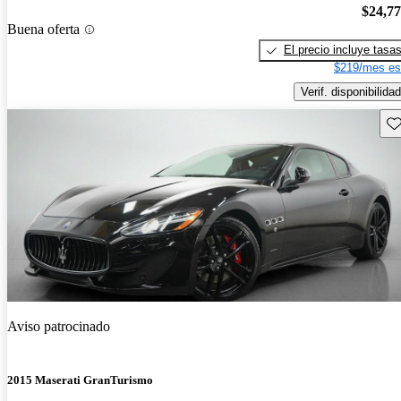
$24,7
Buena oferta
El precio incluye tasa
$219/mes es
Verif. disponibilidad
Gu
Aviso patrocinado
2015 Maserati GranTurismo