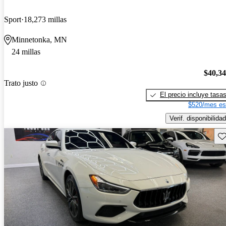
Sport
18,273 millas
Minnetonka, MN
24 millas
$40,3
Trato justo
El precio incluye tasa
$520/mes es
Verif. disponibilidad
Gu