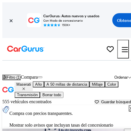
CarGurus: Autos nuevos y usados
Obtene
Con Modo de concesionario
150K+
Autos Maserati usados en venta cerca de
Young America, MN
Compara
Filtro (1)
Ordenar
Maserati
Año
A 50 millas de distancia
Millaje
Color
Transmisión
Borrar todo
555 vehículos encontrados
Guardar búsque
Compra con precios transparentes.
Mostrar solo avisos que incluyan tasas del concesionario