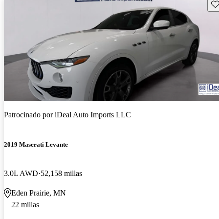
Gu
Patrocinado por
iDeal Auto Imports LLC
2019 Maserati Levante
3.0L AWD
52,158 millas
Eden Prairie, MN
22 millas