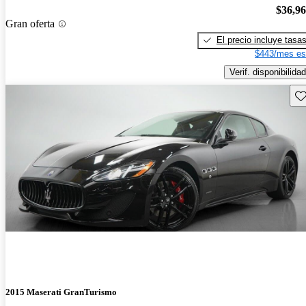
$36,9
Gran oferta
El precio incluye tasa
$443/mes es
Verif. disponibilidad
Gu
2015 Maserati GranTurismo