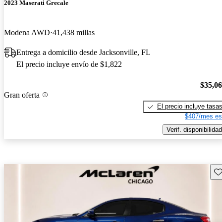
2023 Maserati Grecale
Modena AWD
41,438 millas
Entrega a domicilio desde Jacksonville, FL
El precio incluye envío de $1,822
$35,0
Gran oferta
El precio incluye tasa
$407/mes es
Verif. disponibilidad
Gu