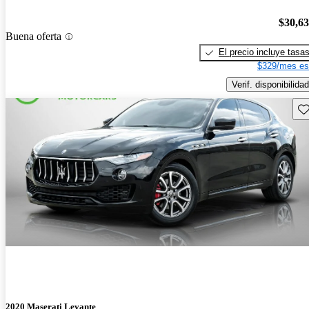
$30,6
Buena oferta
El precio incluye tasa
$329/mes es
Verif. disponibilidad
Gu
2020 Maserati Levante