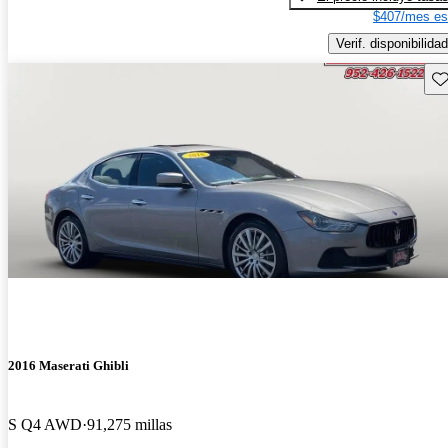
$407/mes es
Verif. disponibilidad
Gu
2016 Maserati Ghibli
S Q4 AWD
91,275 millas