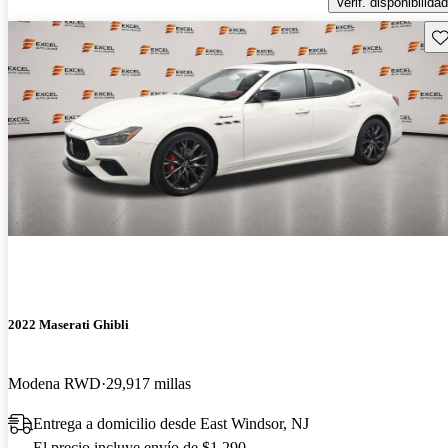
Verif. disponibilidad
Gu
2022 Maserati Ghibli
Modena RWD
29,917 millas
Entrega a domicilio desde East Windsor, NJ
El precio incluye envío de $1,290