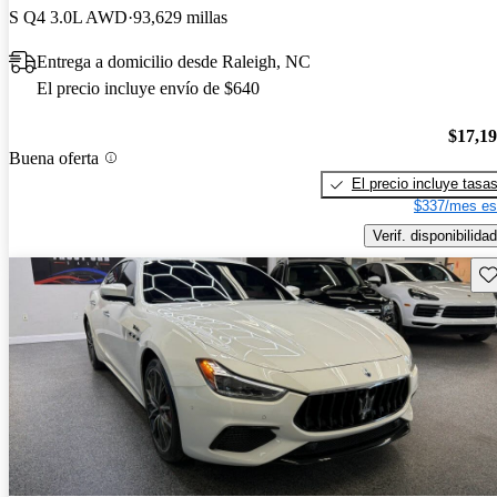
S Q4 3.0L AWD
93,629 millas
Entrega a domicilio desde Raleigh, NC
El precio incluye envío de $640
$17,1
Buena oferta
El precio incluye tasa
$337/mes es
Verif. disponibilidad
Gu