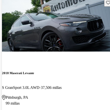
Gu
2018 Maserati Levante
S GranSport 3.0L AWD
37,506 millas
Pittsburgh, PA
99 millas