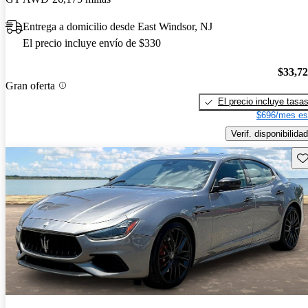
Entrega a domicilio desde East Windsor, NJ
El precio incluye envío de $330
$33,7
Gran oferta
El precio incluye tasa
$696/mes es
Verif. disponibilidad
Gu