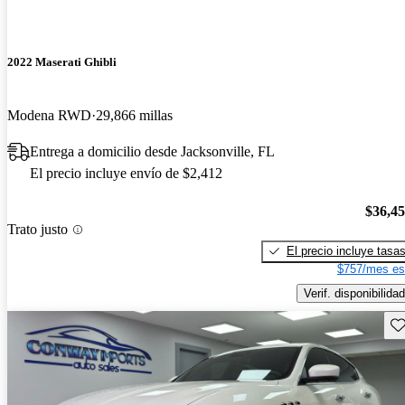
2022 Maserati Ghibli
Modena RWD
29,866 millas
Entrega a domicilio desde Jacksonville, FL
El precio incluye envío de $2,412
$36,4
Trato justo
El precio incluye tasa
$757/mes es
Verif. disponibilidad
Gu