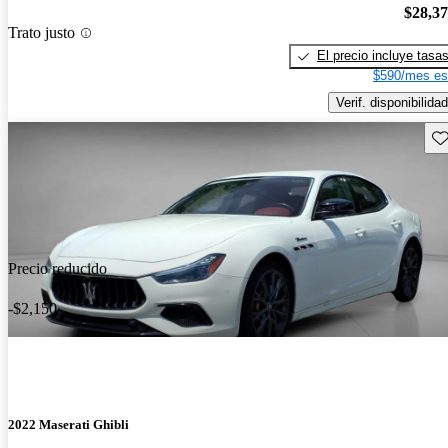
$28,3
Trato justo
El precio incluye tasa
$590/mes es
Verif. disponibilidad
Gu
Precio reducido
-$2,150
2022 Maserati Ghibli