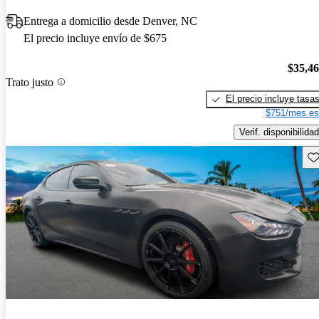
Entrega a domicilio desde Denver, NC
El precio incluye envío de $675
$35,4
Trato justo
El precio incluye tasa
$751/mes es
Verif. disponibilidad
Gu