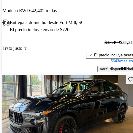
Modena RWD
42,405 millas
Entrega a domicilio desde Fort Mill, SC
El precio incluye envío de $720
$33,469
$31,3
Trato justo
El precio incluye tasa
$643/mes es
Verif. disponibilidad
Gu