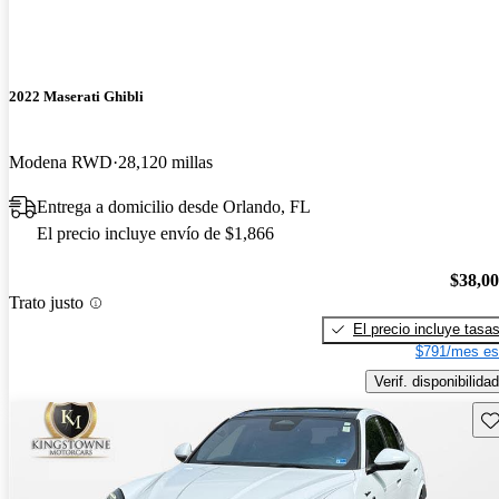
2022 Maserati Ghibli
Modena RWD
28,120 millas
Entrega a domicilio desde Orlando, FL
El precio incluye envío de $1,866
$38,0
Trato justo
El precio incluye tasa
$791/mes es
Verif. disponibilidad
Gu