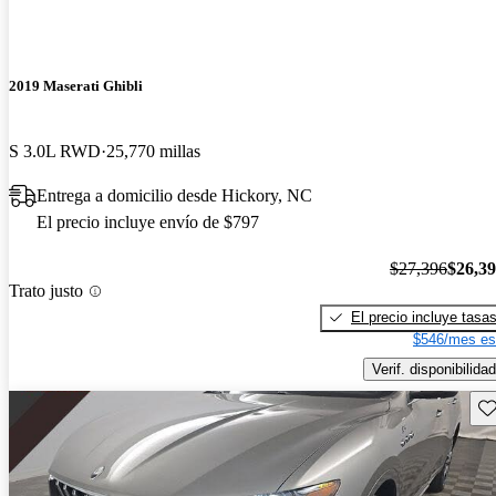
2019 Maserati Ghibli
S 3.0L RWD
25,770 millas
Entrega a domicilio desde Hickory, NC
El precio incluye envío de $797
$27,396
$26,3
Trato justo
El precio incluye tasa
$546/mes es
Verif. disponibilidad
Gu