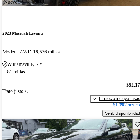
¡Nuevo!
2023 Maserati Levante
Modena AWD
18,576 millas
Williamsville, NY
81 millas
$52,1
Trato justo
El precio incluye tasa
$1,090/mes es
Verif. disponibilidad
Gu