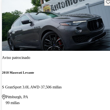
Gu
Aviso patrocinado
2018 Maserati Levante
S GranSport 3.0L AWD
37,506 millas
Pittsburgh, PA
99 millas