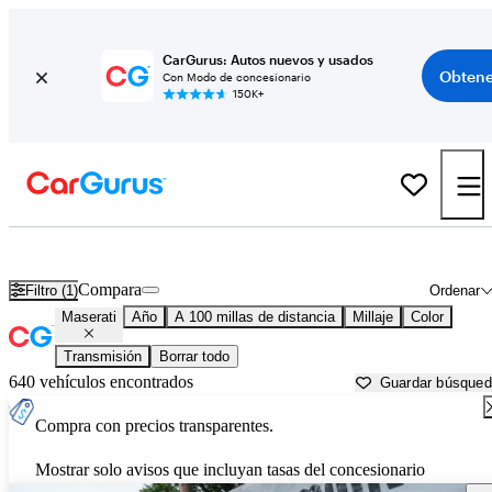
CarGurus: Autos nuevos y usados
Obtene
Con Modo de concesionario
150K+
Autos Maserati usados en venta cerca de
Warren, PA
Compara
Filtro (1)
Ordenar
Maserati
Año
A 100 millas de distancia
Millaje
Color
Transmisión
Borrar todo
640 vehículos encontrados
Guardar búsque
Compra con precios transparentes.
Mostrar solo avisos que incluyan tasas del concesionario