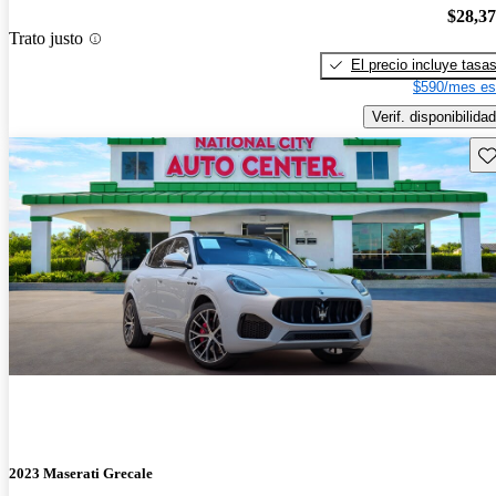
$28,3
Trato justo
El precio incluye tasa
$590/mes es
Verif. disponibilidad
Gu
2023 Maserati Grecale