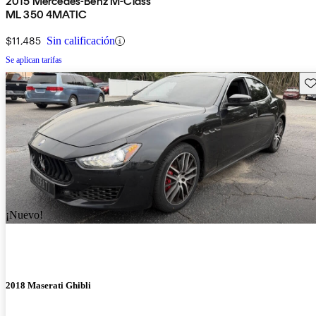
2015 Mercedes-Benz M-Class
ML 350 4MATIC
$11,485
Sin calificación
Se aplican tarifas
Gu
¡Nuevo!
2018 Maserati Ghibli