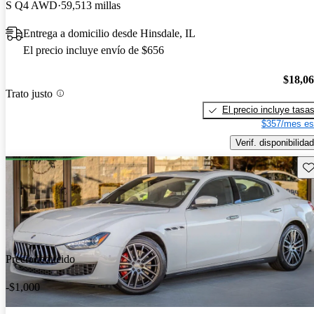
S Q4 AWD
59,513 millas
Entrega a domicilio desde Hinsdale, IL
El precio incluye envío de $656
$18,0
Trato justo
El precio incluye tasa
$357/mes es
Verif. disponibilidad
Gu
Precio reducido
-$1,000