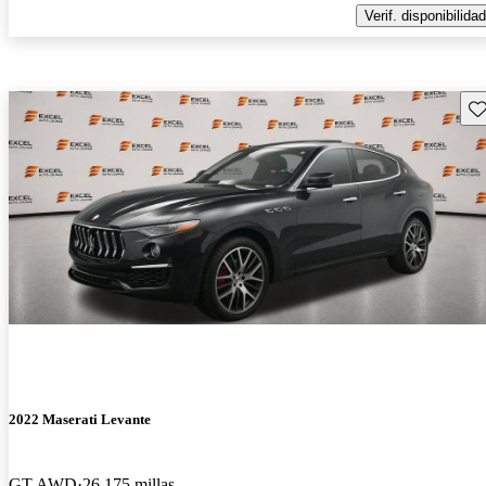
Verif. disponibilidad
Gu
2022 Maserati Levante
GT AWD
26,175 millas