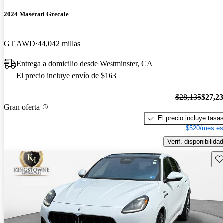
2024 Maserati Grecale
GT AWD
44,042 millas
Entrega a domicilio desde Westminster, CA
El precio incluye envío de $163
$28,135
$27,2
Gran oferta
El precio incluye tasa
$520/mes es
Verif. disponibilidad
Gu