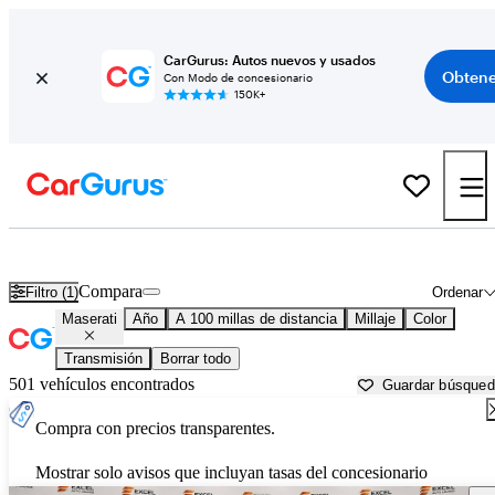
CarGurus: Autos nuevos y usados
Obtene
Con Modo de concesionario
150K+
Autos Maserati usados en venta cerca de
Santa Maria, CA
Compara
Filtro (1)
Ordenar
Maserati
Año
A 100 millas de distancia
Millaje
Color
Transmisión
Borrar todo
501 vehículos encontrados
Guardar búsque
Compra con precios transparentes.
Mostrar solo avisos que incluyan tasas del concesionario