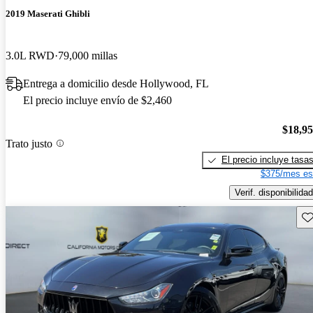
2019 Maserati Ghibli
3.0L RWD
79,000 millas
Entrega a domicilio desde Hollywood, FL
El precio incluye envío de $2,460
$18,9
Trato justo
El precio incluye tasa
$375/mes es
Verif. disponibilidad
Gu