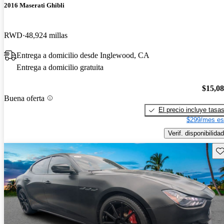
2016 Maserati Ghibli
RWD
48,924 millas
Entrega a domicilio desde Inglewood, CA
Entrega a domicilio gratuita
$15,0
Buena oferta
El precio incluye tasa
$299/mes es
Verif. disponibilidad
Gu