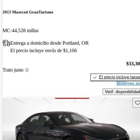
2015 Maserati GranTurismo
MC
44,528 millas
Entrega a domicilio desde Portland, OR
El precio incluye envío de $1,106
$33,3
Trato justo
El precio incluye tasa
$659/mes es
Verif. disponibilidad
Gu