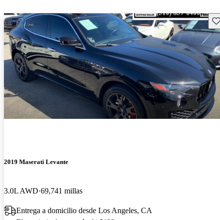
Gu
2019 Maserati Levante
3.0L AWD
69,741 millas
Entrega a domicilio desde Los Angeles, CA