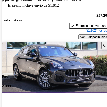
El precio incluye envío de $1,812
$57,2
Trato justo
El precio incluye tasa
$1,102/mes es
Verif. disponibilidad
Gu
Precio reducido
-$899