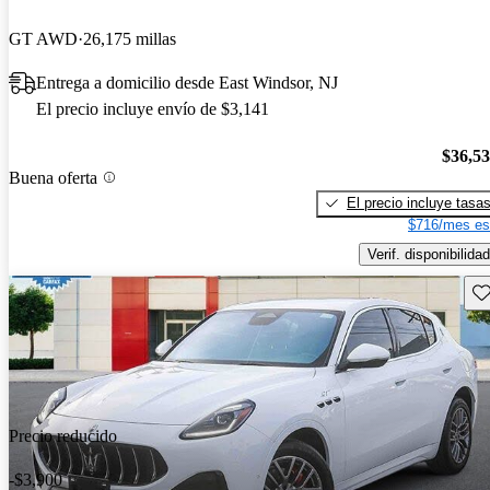
GT AWD
26,175 millas
Entrega a domicilio desde East Windsor, NJ
El precio incluye envío de $3,141
$36,5
Buena oferta
El precio incluye tasa
$716/mes es
Verif. disponibilidad
Gu
Precio reducido
-$3,900