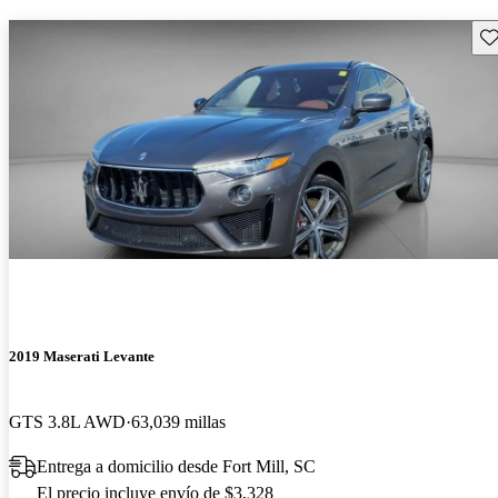
Gu
2019 Maserati Levante
GTS 3.8L AWD
63,039 millas
Entrega a domicilio desde Fort Mill, SC
El precio incluye envío de $3,328