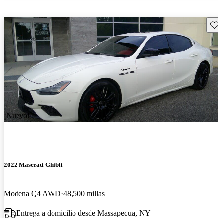
Gu
¡Nuevo!
2022 Maserati Ghibli
Modena Q4 AWD
48,500 millas
Entrega a domicilio desde Massapequa, NY