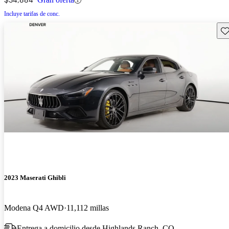
Incluye tarifas de conc.
Gu
2023 Maserati Ghibli
Modena Q4 AWD
11,112 millas
Entrega a domicilio desde Highlands Ranch, CO