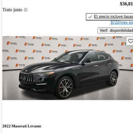
$36,8
Trato justo
El precio incluye tasa
$722/mes es
Verif. disponibilidad
Gu
2022 Maserati Levante