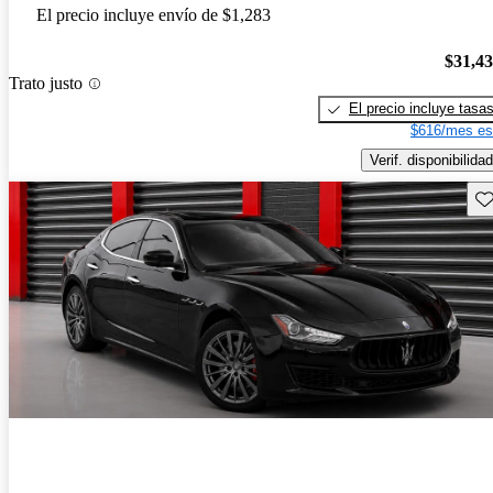
El precio incluye envío de $1,283
$31,4
Trato justo
El precio incluye tasa
$616/mes es
Verif. disponibilidad
Gu