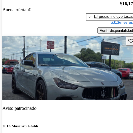
$16,1
Buena oferta
El precio incluye tasa
$313/mes es
Verif. disponibilidad
Gu
Aviso patrocinado
2016 Maserati Ghibli