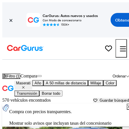
CarGurus: Autos nuevos y usados
Obtene
Con Modo de concesionario
150K+
Autos Maserati usados en venta cerca de
San Antonio, TX
Compara
Filtro (1)
Ordenar
Maserati
Año
A 50 millas de distancia
Millaje
Color
Transmisión
Borrar todo
570 vehículos encontrados
Guardar búsque
Compra con precios transparentes.
Mostrar solo avisos que incluyan tasas del concesionario