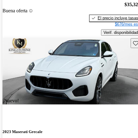
$35,3
Buena oferta
El precio incluye tasa
$676/mes es
Verif. disponibilidad
Gu
¡Nuevo!
2023 Maserati Grecale