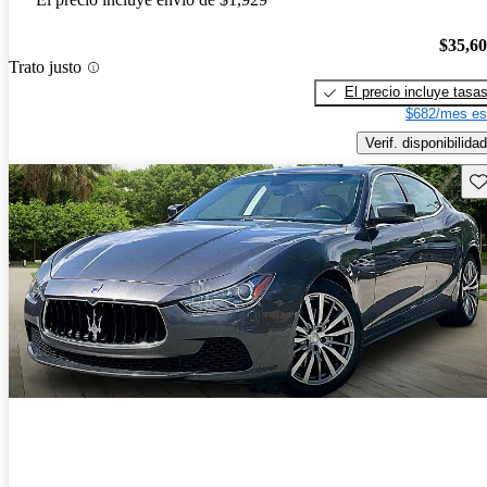
$35,6
Trato justo
El precio incluye tasa
$682/mes es
Verif. disponibilidad
Gu