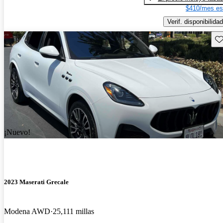
$410/mes es
Verif. disponibilidad
Gu
¡Nuevo!
2023 Maserati Grecale
Modena AWD
25,111 millas