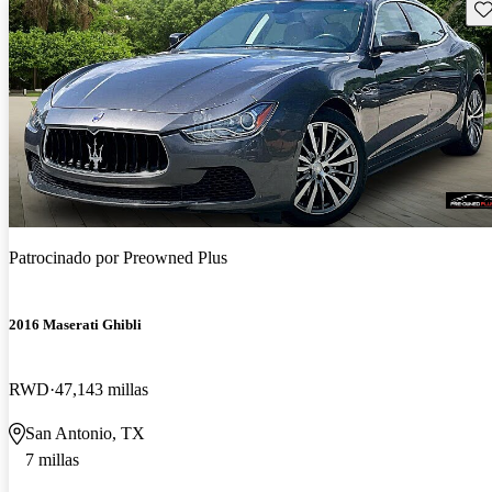
Gu
Patrocinado por
Preowned Plus
2016 Maserati Ghibli
RWD
47,143 millas
San Antonio, TX
7 millas