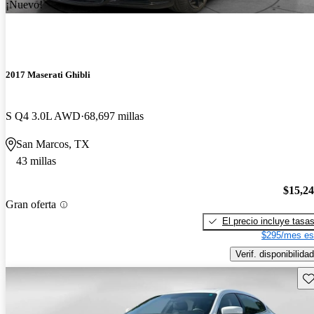
¡Nuevo!
2017 Maserati Ghibli
S Q4 3.0L AWD
68,697 millas
San Marcos, TX
43 millas
$15,2
Gran oferta
El precio incluye tasa
$295/mes es
Verif. disponibilidad
Gu