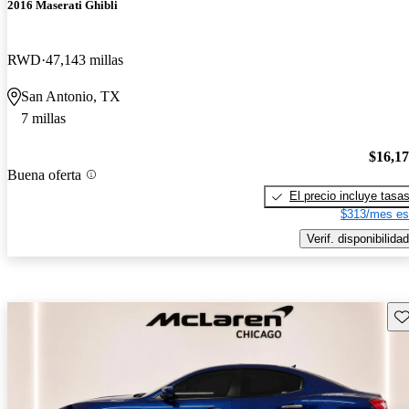
2016 Maserati Ghibli
RWD
47,143 millas
San Antonio, TX
7 millas
$16,1
Buena oferta
El precio incluye tasa
$313/mes es
Verif. disponibilidad
Gu