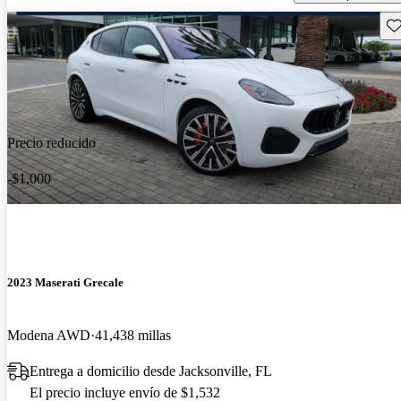
Gu
Precio reducido
-$1,000
2023 Maserati Grecale
Modena AWD
41,438 millas
Entrega a domicilio desde Jacksonville, FL
El precio incluye envío de $1,532