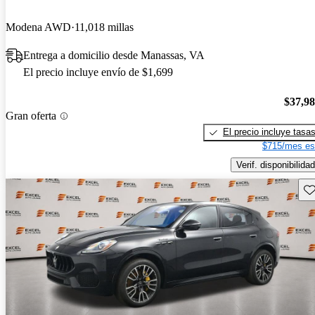
Modena AWD
11,018 millas
Entrega a domicilio desde Manassas, VA
El precio incluye envío de $1,699
$37,9
Gran oferta
El precio incluye tasa
$715/mes es
Verif. disponibilidad
Gu