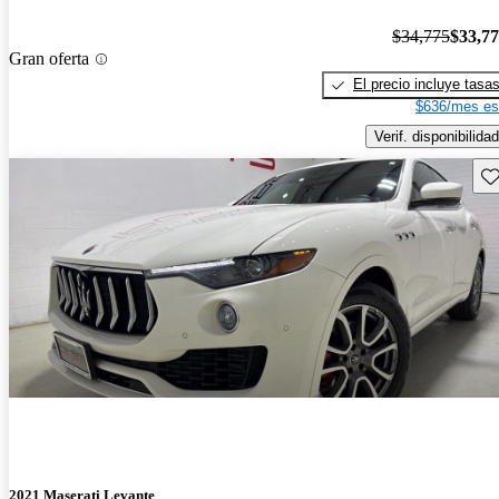
$34,775
$33,7
Gran oferta
El precio incluye tasa
$636/mes es
Verif. disponibilidad
Gu
2021 Maserati Levante