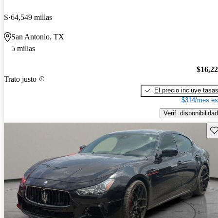
S
64,549 millas
San Antonio, TX
5 millas
$16,2
Trato justo
El precio incluye tasa
$314/mes es
Verif. disponibilidad
Gu