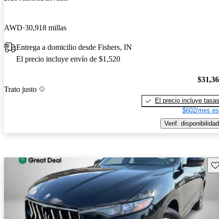
AWD
30,918 millas
Entrega a domicilio desde Fishers, IN
El precio incluye envío de $1,520
$31,3
Trato justo
El precio incluye tasa
$602/mes es
Verif. disponibilidad
Gu