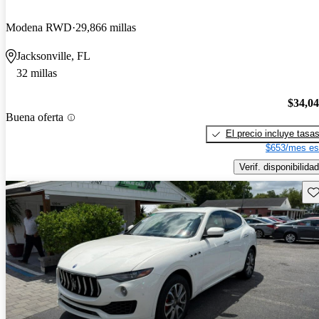
Modena RWD
29,866 millas
Jacksonville, FL
32 millas
$34,0
Buena oferta
El precio incluye tasa
$653/mes es
Verif. disponibilidad
Gu