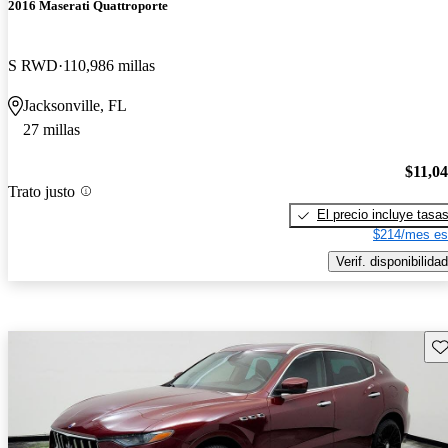
2016 Maserati Quattroporte
S RWD
110,986 millas
Jacksonville, FL
27 millas
$11,0
Trato justo
El precio incluye tasa
$214/mes es
Verif. disponibilidad
Gu