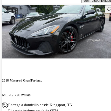
Verif. disponibilidad
Gu
2018 Maserati GranTurismo
MC
42,720 millas
Entrega a domicilio desde Kingsport, TN
El precio incluye envío de $574