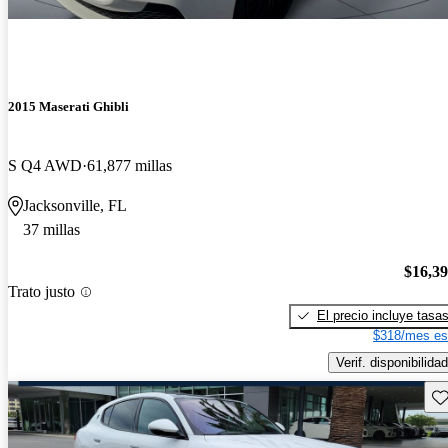
2015 Maserati Ghibli
S Q4 AWD
61,877 millas
Jacksonville, FL
37 millas
$16,3
Trato justo
El precio incluye tasa
$318/mes es
Verif. disponibilidad
Gu