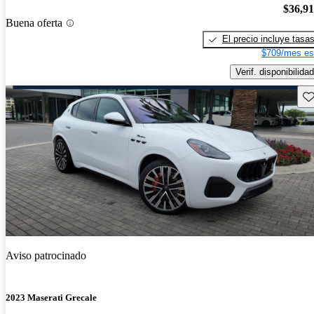
$36,9
Buena oferta
El precio incluye tasa
$709/mes es
Verif. disponibilidad
Gu
Aviso patrocinado
2023 Maserati Grecale