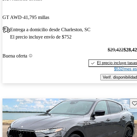
GT AWD
41,795 millas
Entrega a domicilio desde Charleston, SC
El precio incluye envío de $752
$29,422
$28,4
Buena oferta
El precio incluye tasa
$532/mes es
Verif. disponibilidad
Gu