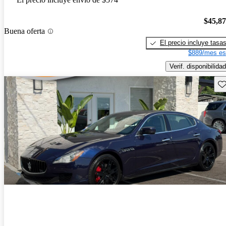
$45,8
Buena oferta
El precio incluye tasa
$889/mes es
Verif. disponibilidad
Gu