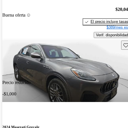
$20,0
Buena oferta
El precio incluye tasa
$389/mes es
Verif. disponibilidad
Gu
Precio reducido
-$1,000
2024 Maserati Grecale