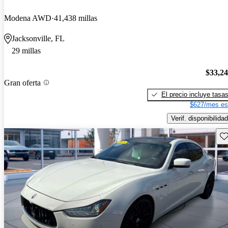
Modena AWD
41,438 millas
Jacksonville, FL
29 millas
$33,2
Gran oferta
El precio incluye tasa
$627/mes es
Verif. disponibilidad
Gu