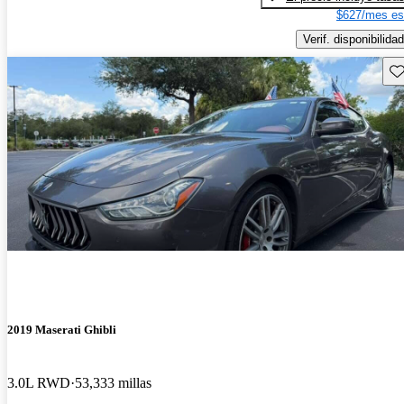
$627/mes es
Verif. disponibilidad
Gu
2019 Maserati Ghibli
3.0L RWD
53,333 millas