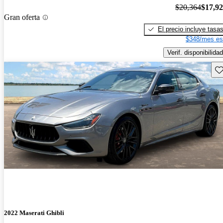
$20,364
$17,9
Gran oferta
El precio incluye tasa
$348/mes es
Verif. disponibilidad
Gu
2022 Maserati Ghibli