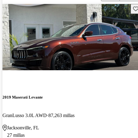
Gu
2019 Maserati Levante
GranLusso 3.0L AWD
87,263 millas
Jacksonville, FL
27 millas