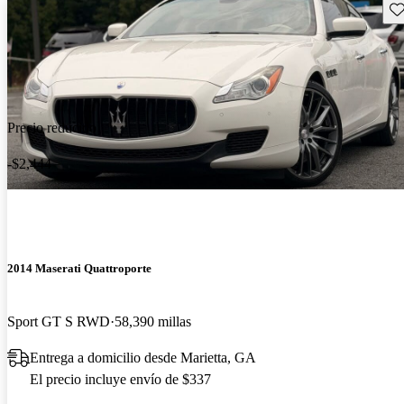
Gu
Precio reducido
-$2,444
2014 Maserati Quattroporte
Sport GT S RWD
58,390 millas
Entrega a domicilio desde Marietta, GA
El precio incluye envío de $337