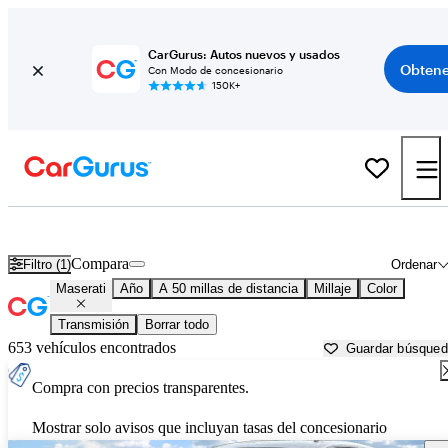
CarGurus: Autos nuevos y usados
Obtene
Con Modo de concesionario
150K+
Autos Maserati usados en venta cerca de
Saint Augustine, FL
Compara
Filtro (1)
Ordenar
Maserati
Año
A 50 millas de distancia
Millaje
Color
Transmisión
Borrar todo
653 vehículos encontrados
Guardar búsque
Compra con precios transparentes.
Mostrar solo avisos que incluyan tasas del concesionario