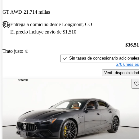
GT AWD
21,714 millas
Entrega a domicilio desde Longmont, CO
El precio incluye envío de $1,510
$36,5
Trato justo
Sin tasas de concesionario adicionale
$707/mes es
Verif. disponibilidad
Gu