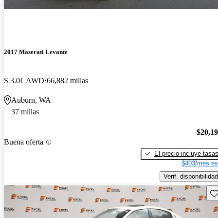
2017 Maserati Levante
S 3.0L AWD
66,882 millas
Auburn, WA
37 millas
$20,1
Buena oferta
El precio incluye tasa
$403/mes es
Verif. disponibilidad
Gu