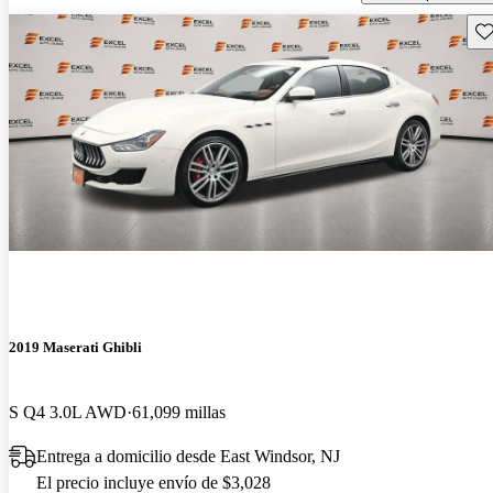
Gu
2019 Maserati Ghibli
S Q4 3.0L AWD
61,099 millas
Entrega a domicilio desde East Windsor, NJ
El precio incluye envío de $3,028