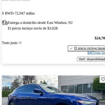
S RWD
72,947 millas
Entrega a domicilio desde East Windsor, NJ
El precio incluye envío de $3,028
$24,7
Trato justo
El precio incluye tasa
$487/mes es
Verif. disponibilidad
Gu