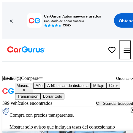
CarGurus: Autos nuevos y usados
Obtene
Con Modo de concesionario
150K+
Autos Maserati usados en venta cerca de
Olympia, WA
Compara
Filtro (1)
Ordenar
Maserati
Año
A 50 millas de distancia
Millaje
Color
Transmisión
Borrar todo
399 vehículos encontrados
Guardar búsque
Compra con precios transparentes.
Mostrar solo avisos que incluyan tasas del concesionario