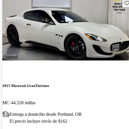
Gu
¡Nuevo!
2015 Maserati GranTurismo
MC
44,528 millas
Entrega a domicilio desde Portland, OR
El precio incluye envío de $162