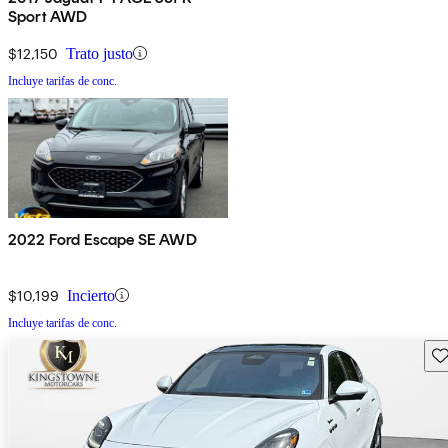
Sport AWD
$12,150
Trato justo
Incluye tarifas de conc.
2022 Ford Escape SE AWD
$10,199
Incierto
Incluye tarifas de conc.
Gu