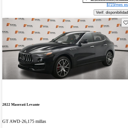
$723/mes es
Verif. disponibilidad
Gu
2022 Maserati Levante
GT AWD
26,175 millas