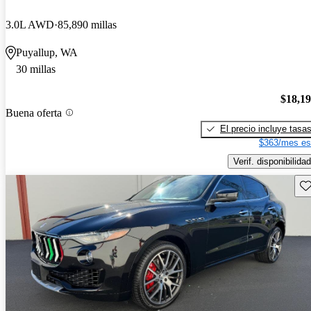
3.0L AWD
85,890 millas
Puyallup, WA
30 millas
$18,1
Buena oferta
El precio incluye tasa
$363/mes es
Verif. disponibilidad
Gu