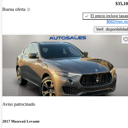
$35,1
Buena oferta
El precio incluye tasa
$682/mes es
Verif. disponibilidad
Gu
Aviso patrocinado
2017 Maserati Levante