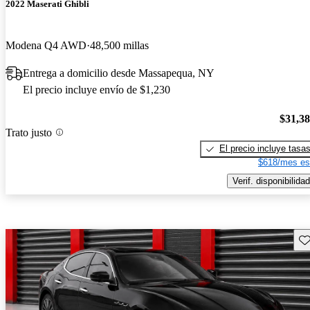
2022 Maserati Ghibli
Modena Q4 AWD
48,500 millas
Entrega a domicilio desde Massapequa, NY
El precio incluye envío de $1,230
$31,3
Trato justo
El precio incluye tasa
$618/mes es
Verif. disponibilidad
Gu