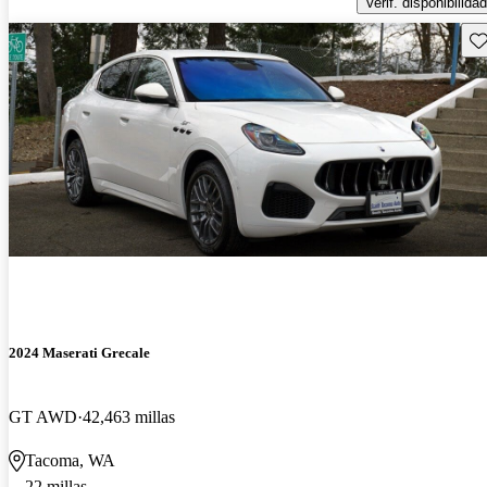
Verif. disponibilidad
Gu
2024 Maserati Grecale
GT AWD
42,463 millas
Tacoma, WA
22 millas