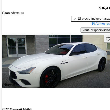
$36,4
Gran oferta
El precio incluye tasa
$673/mes es
Verif. disponibilidad
Gu
¡Nuevo!
2022 Maserati Ghibli