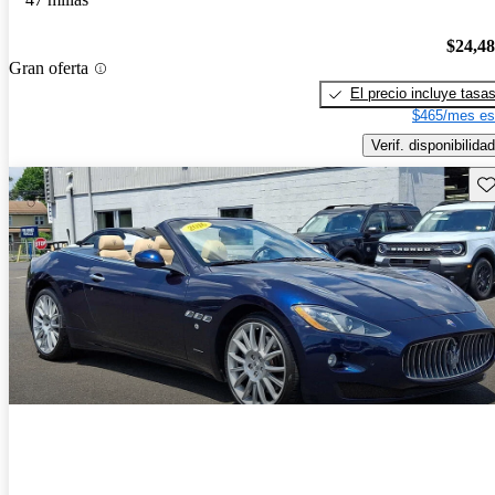
$24,4
Gran oferta
El precio incluye tasa
$465/mes es
Verif. disponibilidad
Gu