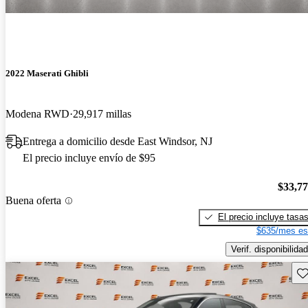
2022 Maserati Ghibli
Modena RWD
29,917 millas
Entrega a domicilio desde East Windsor, NJ
El precio incluye envío de $95
$33,7
Buena oferta
El precio incluye tasa
$635/mes es
Verif. disponibilidad
Gu