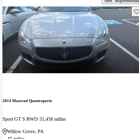
Verif. disponibilidad
Gu
¡Nuevo!
2014 Maserati Quattroporte
Sport GT S RWD
31,458 millas
Willow Grove, PA
47 millas