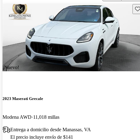
Gu
¡Nuevo!
2023 Maserati Grecale
Modena AWD
11,018 millas
Entrega a domicilio desde Manassas, VA
El precio incluye envío de $141