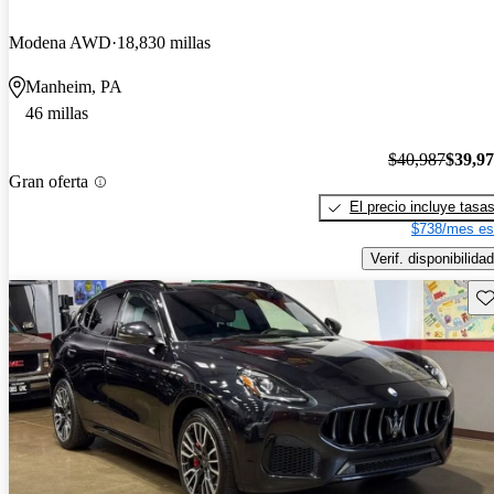
Modena AWD
18,830 millas
Manheim, PA
46 millas
$40,987
$39,9
Gran oferta
El precio incluye tasa
$738/mes es
Verif. disponibilidad
Gu