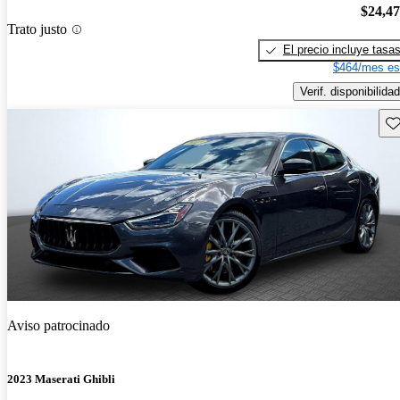
$24,4
Trato justo
El precio incluye tasa
$464/mes es
Verif. disponibilidad
Gu
Aviso patrocinado
2023 Maserati Ghibli