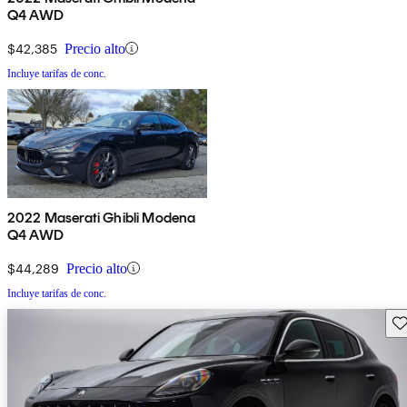
Q4 AWD
$42,385
Precio alto
Incluye tarifas de conc.
2022 Maserati Ghibli Modena
Q4 AWD
$44,289
Precio alto
Incluye tarifas de conc.
Gu