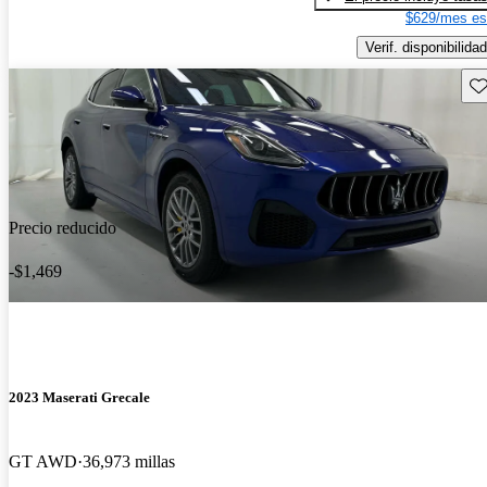
$629/mes es
Verif. disponibilidad
Gu
Precio reducido
-$1,469
2023 Maserati Grecale
GT AWD
36,973 millas