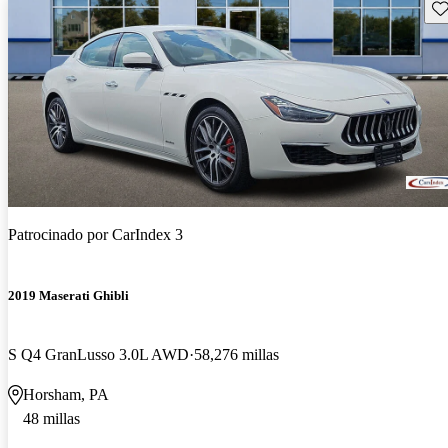
Gu
Patrocinado por
CarIndex 3
2019 Maserati Ghibli
S Q4 GranLusso 3.0L AWD
58,276 millas
Horsham, PA
48 millas