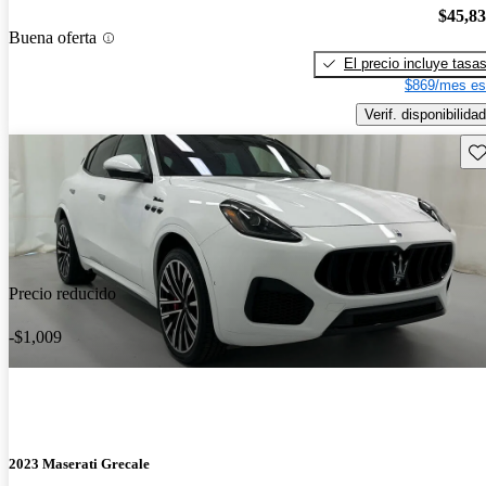
$45,8
Buena oferta
El precio incluye tasa
$869/mes es
Verif. disponibilidad
Gu
Precio reducido
-$1,009
2023 Maserati Grecale