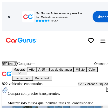
CarGurus: Autos nuevos y usados
Obtene
Con Modo de concesionario
150K+
Autos Maserati usados en venta cerca de
Newark, DE
Compara
Filtro (1)
Ordenar
Maserati
Año
A 50 millas de distancia
Millaje
Color
Transmisión
Borrar todo
822 vehículos encontrados
Guardar búsque
Compra con precios transparentes.
Mostrar solo avisos que incluyan tasas del concesionario