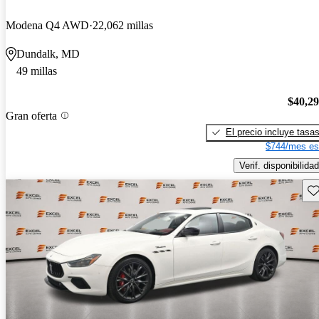
Modena Q4 AWD
22,062 millas
Dundalk, MD
49 millas
$40,2
Gran oferta
El precio incluye tasa
$744/mes es
Verif. disponibilidad
Gu