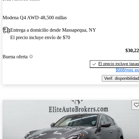
Modena Q4 AWD
48,500 millas
Entrega a domicilio desde Massapequa, NY
El precio incluye envío de $70
$30,2
Buena oferta
El precio incluye tasa
$568/mes es
Verif. disponibilidad
Gu