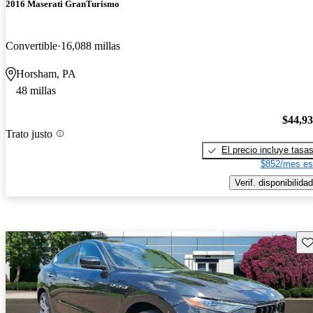
2016 Maserati GranTurismo
Convertible
16,088 millas
Horsham, PA
48 millas
$44,9
Trato justo
El precio incluye tasa
$852/mes es
Verif. disponibilidad
Gu