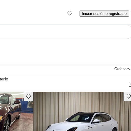
Iniciar sesión o registrarse
Ordenar
nario
Guarda este Aviso
Gu