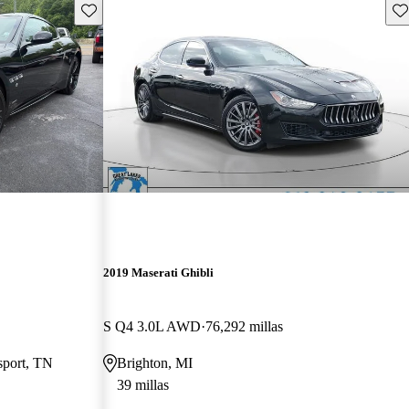
Guarda este Aviso
Gu
2019 Maserati Ghibli
S Q4 3.0L AWD
76,292 millas
sport, TN
Brighton, MI
39 millas