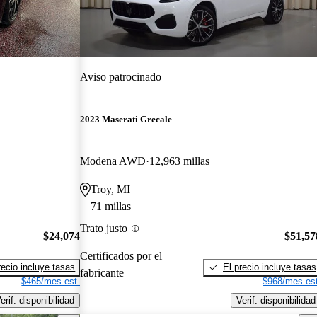
Aviso patrocinado
2023 Maserati Grecale
Modena AWD
12,963 millas
Troy, MI
71 millas
Trato justo
$24,074
$51,57
Certificados por el
recio incluye tasas
El precio incluye tasas
fabricante
$465/mes est.
$968/mes est
erif. disponibilidad
Verif. disponibilidad