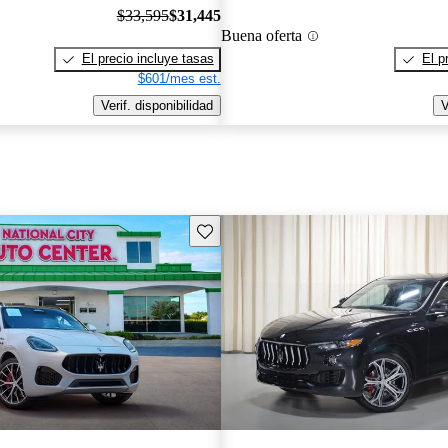
$33,595
$31,445
Buena oferta
El precio incluye tasas
El p
$601/mes est.
Verif. disponibilidad
V
Guarda este Aviso