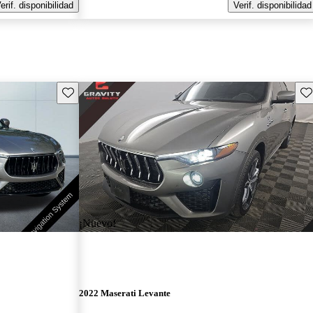
erif. disponibilidad
Verif. disponibilidad
Guarda este Aviso
Gu
¡Nuevo!
2022 Maserati Levante