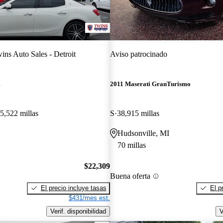
ins Auto Sales - Detroit
Aviso patrocinado
i
2011 Maserati GranTurismo
5,522 millas
S
38,915 millas
Hudsonville, MI
70 millas
$22,309
Buena oferta
El precio incluye tasas
El p
$431/mes est.
Verif. disponibilidad
V