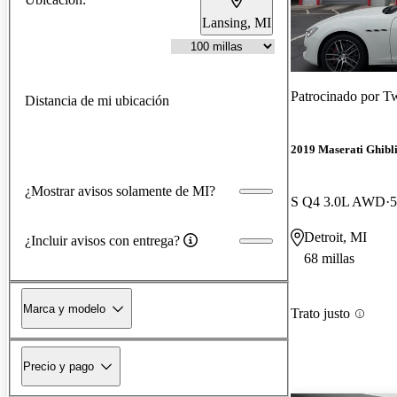
Lansing, MI
Patrocinado por
Tw
Distancia de mi ubicación
2019 Maserati Ghibl
¿Mostrar avisos solamente de MI?
S Q4 3.0L AWD
5
Detroit, MI
¿Incluir avisos con entrega?
68 millas
Marca y modelo
Trato justo
Precio y pago