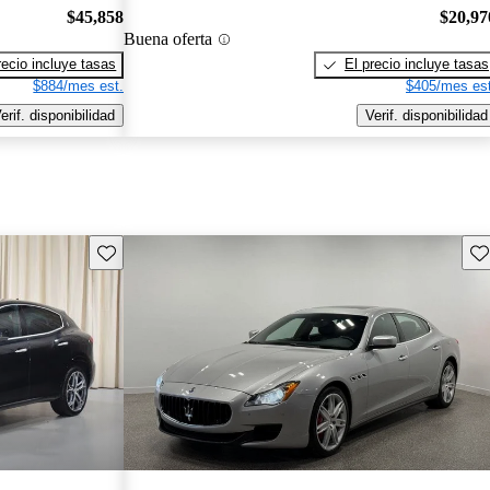
$45,858
$20,97
Buena oferta
recio incluye tasas
El precio incluye tasas
$884/mes est.
$405/mes est
erif. disponibilidad
Verif. disponibilidad
Guarda este Aviso
Gu