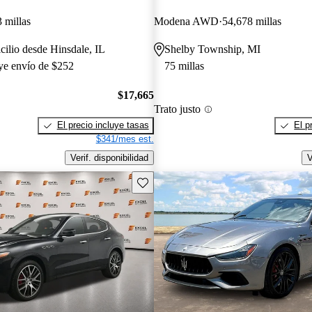
 millas
Modena AWD
54,678 millas
cilio desde Hinsdale, IL
Shelby Township, MI
uye envío de $252
75 millas
$17,665
Trato justo
El precio incluye tasas
El p
$341/mes est.
Verif. disponibilidad
V
Guarda este Aviso