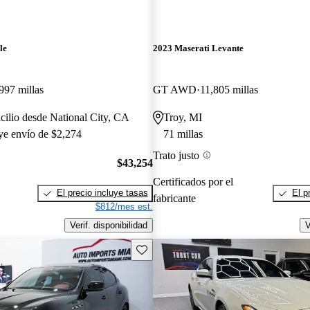
le
2023 Maserati Levante
997 millas
GT AWD
11,805 millas
cilio desde National City, CA
Troy, MI
uye envío de $2,274
71 millas
Trato justo
$43,254
Certificados por el
El precio incluye tasas
El p
fabricante
$812/mes est.
Verif. disponibilidad
V
Guarda este Aviso