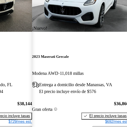
¡Nuevo!
2023 Maserati Grecale
Modena AWD
11,018 millas
ndo, FL
Entrega a domicilio desde Manassas, VA
04
El precio incluye envío de $576
$38,144
$36,86
Gran oferta
recio incluye tasas
El precio incluye tasas
$729/mes est.
$692/mes est