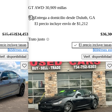
GT AWD
30,909 millas
Entrega a domicilio desde Duluth, GA
El precio incluye envío de $1,212
$35,453
$34,453
$36,30
Trato justo
recio incluye tasas
El precio incluye tasas
$658/mes est.
$694/mes est
erif. disponibilidad
Verif. disponibilidad
Guarda este Aviso
Gu