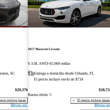
2017 Maserati Levante
S 3.0L AWD
65,969 millas
leston, SC
Entrega a domicilio desde Orlando, FL
El precio incluye envío de $734
$29,376
$20,72
Buena oferta
recio incluye tasas
El precio incluye tasas
$0/mes est.
$0/mes est