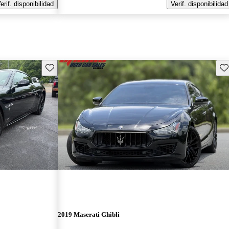
erif. disponibilidad
Verif. disponibilidad
Guarda este Aviso
Gu
2019 Maserati Ghibli