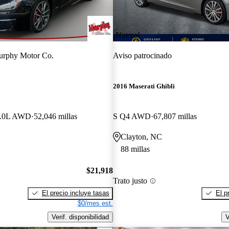
¡Nuevo!
rphy Motor Co.
Aviso patrocinado
i
2016 Maserati Ghibli
3.0L AWD
52,046 millas
S Q4 AWD
67,807 millas
Clayton, NC
88 millas
$21,918
Trato justo
El precio incluye tasas
El p
$0/mes est.
Verif. disponibilidad
V