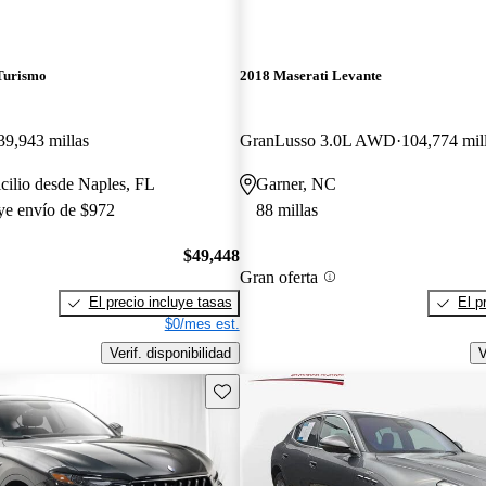
Turismo
2018 Maserati Levante
39,943 millas
GranLusso 3.0L AWD
104,774 mil
cilio desde Naples, FL
Garner, NC
uye envío de $972
88 millas
$49,448
Gran oferta
El precio incluye tasas
El p
$0/mes est.
Verif. disponibilidad
V
Guarda este Aviso