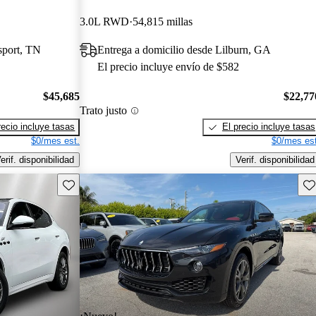
3.0L RWD
54,815 millas
sport, TN
Entrega a domicilio desde Lilburn, GA
El precio incluye envío de $582
$45,685
$22,77
Trato justo
recio incluye tasas
El precio incluye tasas
$0/mes est.
$0/mes est
erif. disponibilidad
Verif. disponibilidad
Guarda este Aviso
Gu