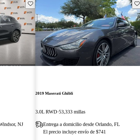
Guarda este Aviso
Gu
2019 Maserati Ghibli
3.0L RWD
53,333 millas
 Windsor, NJ
Entrega a domicilio desde Orlando, FL
El precio incluye envío de $741