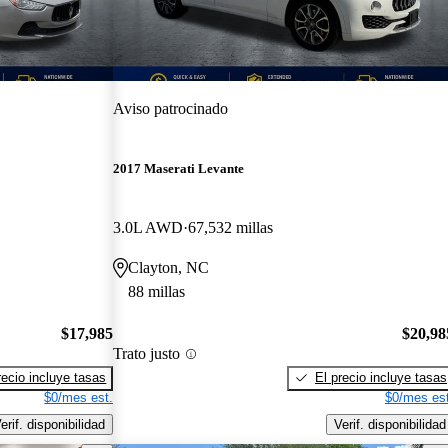
Aviso patrocinado
2017 Maserati Levante
3.0L AWD
67,532 millas
Clayton, NC
88 millas
$17,985
$20,98
Trato justo
recio incluye tasas
El precio incluye tasas
$0/mes est.
$0/mes est
erif. disponibilidad
Verif. disponibilidad