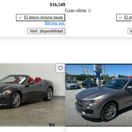
$16,549
Gran oferta
El precio incluye tasas
El p
$0/mes est.
Verif. disponibilidad
V
Guarda este Aviso