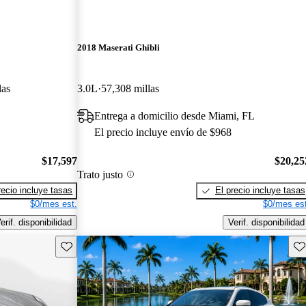
2018 Maserati Ghibli
las
3.0L
57,308 millas
Entrega a domicilio desde Miami, FL
El precio incluye envío de $968
$17,597
$20,25
Trato justo
recio incluye tasas
El precio incluye tasas
$0/mes est.
$0/mes est
erif. disponibilidad
Verif. disponibilidad
Guarda este Aviso
Gu