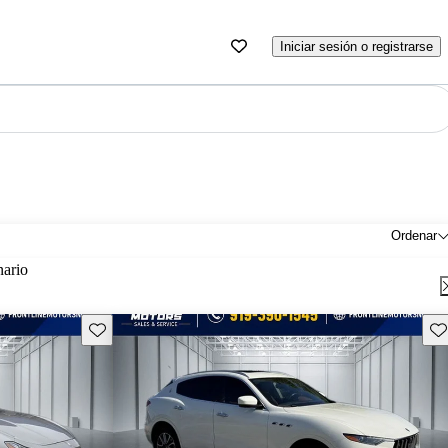
Iniciar sesión o registrarse
Ordenar
nario
Guarda este Aviso
Gu