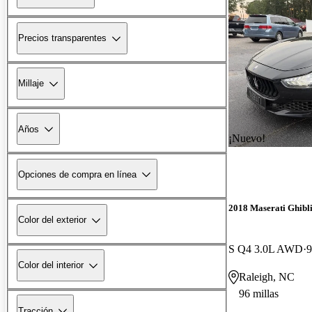
Precios transparentes
Millaje
Años
¡Nuevo!
Opciones de compra en línea
2018 Maserati Ghibl
Color del exterior
S Q4 3.0L AWD
9
Color del interior
Raleigh, NC
96 millas
Tracción