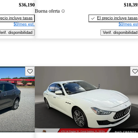
$36,190
$18,39
Buena oferta
recio incluye tasas
El precio incluye tasas
$0/mes est.
$0/mes est
erif. disponibilidad
Verif. disponibilidad
Guarda este Aviso
Gu