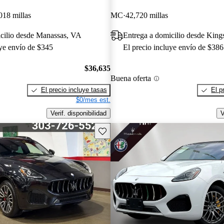
018 millas
MC
42,720 millas
icilio desde Manassas, VA
Entrega a domicilio desde King
uye envío de $345
El precio incluye envío de $386
$36,635
Buena oferta
El precio incluye tasas
El p
$0/mes est.
Verif. disponibilidad
V
Guarda este Aviso