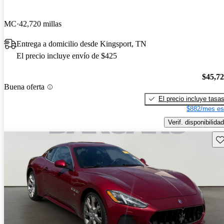
MC
42,720 millas
Entrega a domicilio desde Kingsport, TN
El precio incluye envío de $425
$45,7
Buena oferta
El precio incluye tasa
$882/mes es
Verif. disponibilidad
Gu