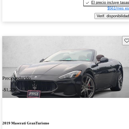
El precio incluye tasa
$561/mes es
Verif. disponibilidad
Gu
Precio reducido
-$1,278
2019 Maserati GranTurismo