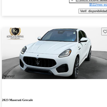
$511/mes es
Verif. disponibilidad
Gu
¡Nuevo!
2023 Maserati Grecale