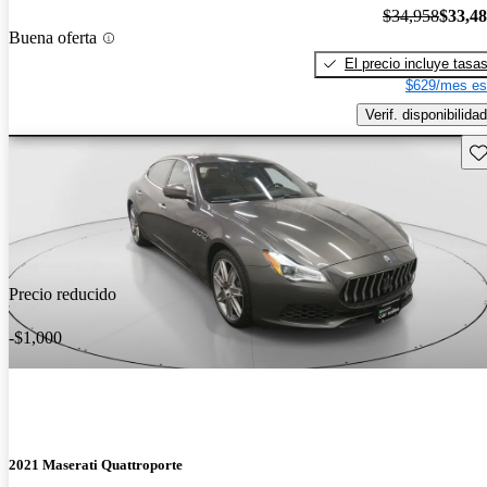
$34,958
$33,4
Buena oferta
El precio incluye tasa
$629/mes es
Verif. disponibilidad
Gu
Precio reducido
-$1,000
2021 Maserati Quattroporte