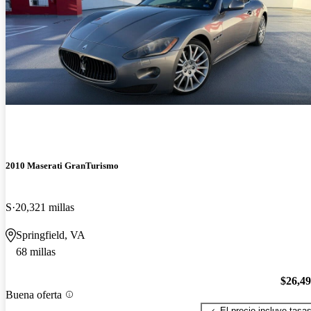
2010 Maserati GranTurismo
S
20,321 millas
Springfield, VA
68 millas
$26,4
Buena oferta
El precio incluye tasa