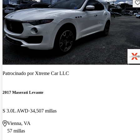
Gu
¡Nuevo!
Patrocinado por
Xtreme Car LLC
2017 Maserati Levante
S 3.0L AWD
34,507 millas
Vienna, VA
57 millas