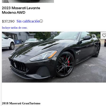
2023 Maserati Levante
Modena AWD
$37,290
Sin calificación
Incluye tarifas de conc.
Gu
2018 Maserati GranTurismo