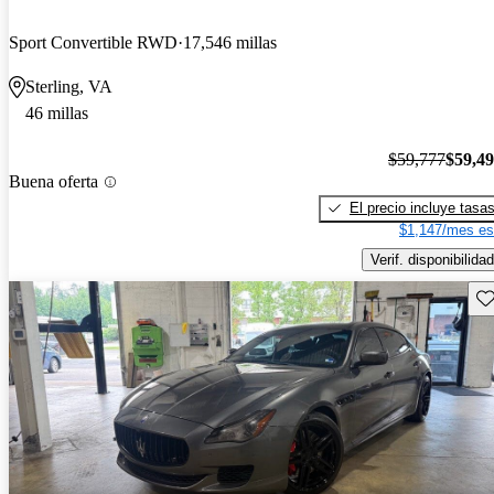
Sport Convertible RWD
17,546 millas
Sterling, VA
46 millas
$59,777
$59,4
Buena oferta
El precio incluye tasa
$1,147/mes es
Verif. disponibilidad
Gu