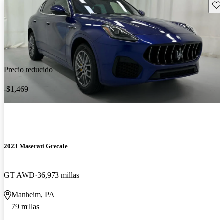
Gu
Precio reducido
-$1,469
2023 Maserati Grecale
GT AWD
36,973 millas
Manheim, PA
79 millas