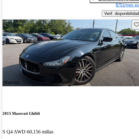
$751/mes es
Verif. disponibilidad
Gu
¡Nuevo!
2015 Maserati Ghibli
S Q4 AWD
60,156 millas