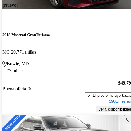
¡Nuevo!
2018 Maserati GranTurismo
MC
20,771 millas
Bowie, MD
73 millas
$49,7
Buena oferta
El precio incluye tasa
$960/mes es
Verif. disponibilidad
Gu