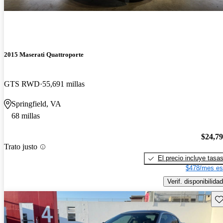
2015 Maserati Quattroporte
GTS RWD
55,691 millas
Springfield, VA
68 millas
$24,7
Trato justo
El precio incluye tasa
$478/mes es
Verif. disponibilidad
Gu