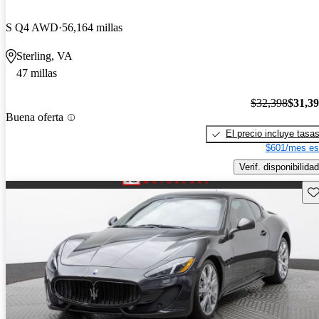
S Q4 AWD
56,164 millas
Sterling, VA
47 millas
$32,398
$31,3
Buena oferta
El precio incluye tasa
$601/mes es
Verif. disponibilidad
Gu