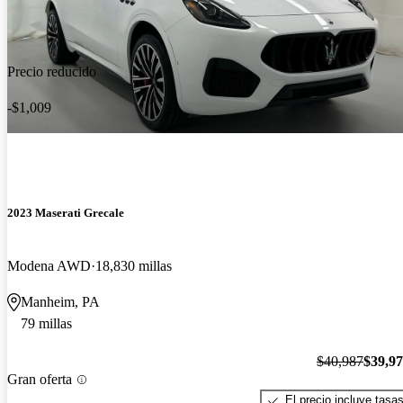
Precio reducido
-$1,009
2023 Maserati Grecale
Modena AWD
18,830 millas
Manheim, PA
79 millas
$40,987
$39,9
Gran oferta
El precio incluye tasa