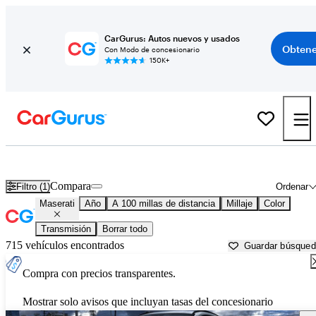
CarGurus: Autos nuevos y usados
Obtene
Con Modo de concesionario
150K+
Autos Maserati usados en venta cerca de
Hagerstown, MD
Compara
Filtro (1)
Ordenar
Maserati
Año
A 100 millas de distancia
Millaje
Color
Transmisión
Borrar todo
715 vehículos encontrados
Guardar búsque
Compra con precios transparentes.
Mostrar solo avisos que incluyan tasas del concesionario