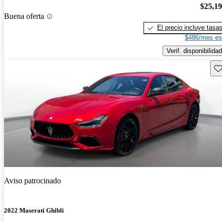
$25,1
Buena oferta
El precio incluye tasa
$486/mes es
Verif. disponibilidad
Gu
Aviso patrocinado
2022 Maserati Ghibli