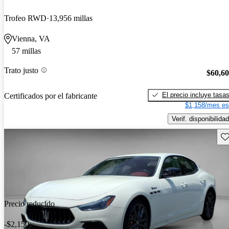
Trofeo RWD
13,956 millas
Vienna, VA
57 millas
Trato justo
$60,6
El precio incluye tasa
Certificados por el fabricante
$1,158/mes es
Verif. disponibilidad
Gu
Precio reducido
-$2,150