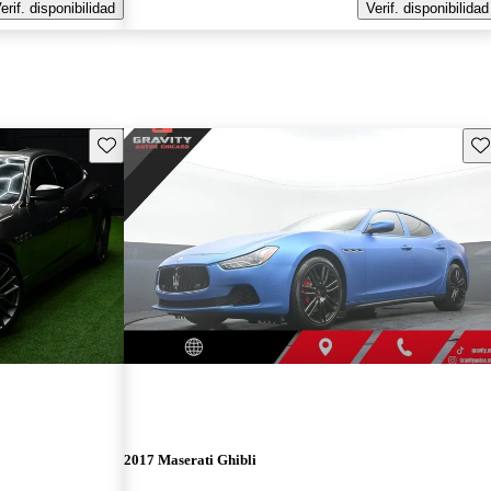
erif. disponibilidad
Verif. disponibilidad
Guarda este Aviso
Gu
2017 Maserati Ghibli