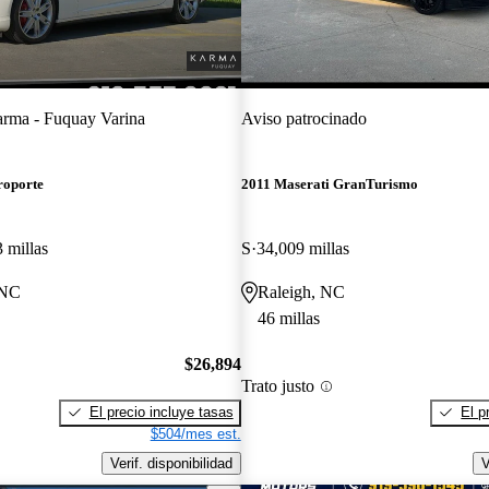
rma - Fuquay Varina
Aviso patrocinado
roporte
2011 Maserati GranTurismo
 millas
S
34,009 millas
 NC
Raleigh, NC
46 millas
$26,894
Trato justo
El precio incluye tasas
El p
$504/mes est.
Verif. disponibilidad
V