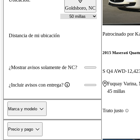
Goldsboro, NC
Patrocinado por
Ka
Distancia de mi ubicación
2015 Maserati Quatt
¿Mostrar avisos solamente de NC?
S Q4 AWD
12,423
Fuquay Varina,
¿Incluir avisos con entrega?
45 millas
Marca y modelo
Trato justo
Precio y pago