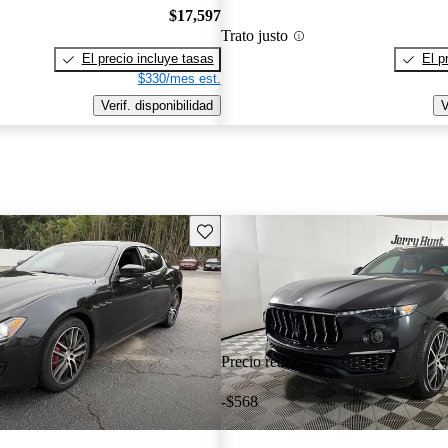
$17,597
Trato justo
El precio incluye tasas
El p
$330/mes est.
Verif. disponibilidad
V
Guarda este Aviso
Precio reducido
-$568