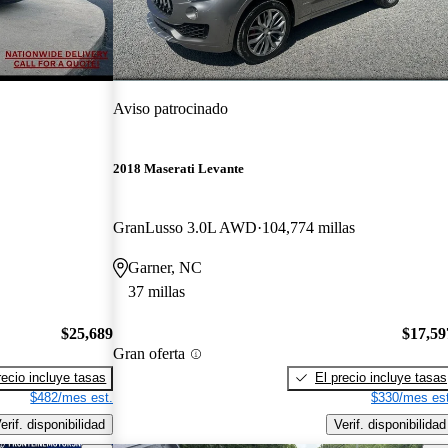
Aviso patrocinado
2018 Maserati Levante
GranLusso 3.0L AWD
104,774 millas
Garner, NC
37 millas
$25,689
$17,59
Gran oferta
recio incluye tasas
El precio incluye tasas
$482/mes est.
$330/mes est
erif. disponibilidad
Verif. disponibilidad