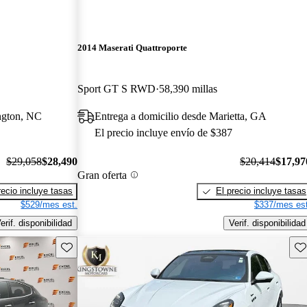
2014 Maserati Quattroporte
Sport GT S RWD
58,390 millas
ngton, NC
Entrega a domicilio desde Marietta, GA
El precio incluye envío de $387
$29,058
$28,490
$20,414
$17,97
Gran oferta
recio incluye tasas
El precio incluye tasas
$529/mes est.
$337/mes est
erif. disponibilidad
Verif. disponibilidad
Guarda este Aviso
Gu