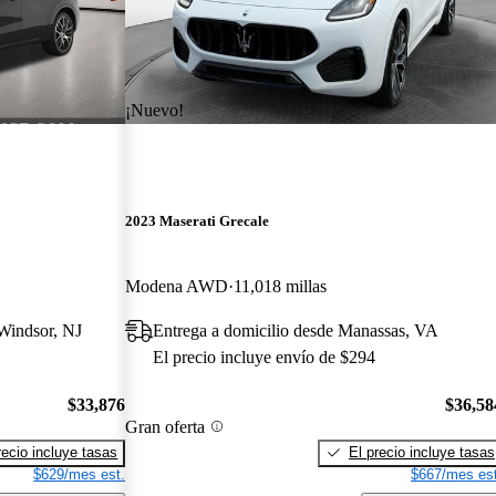
¡Nuevo!
2023 Maserati Grecale
Modena AWD
11,018 millas
 Windsor, NJ
Entrega a domicilio desde Manassas, VA
El precio incluye envío de $294
$33,876
$36,58
Gran oferta
recio incluye tasas
El precio incluye tasas
$629/mes est.
$667/mes est