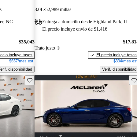
s
3.0L
52,989 millas
ver, NC
Entrega a domicilio desde Highland Park, IL
El precio incluye envío de $1,416
$35,043
$17,81
Trato justo
recio incluye tasas
El precio incluye tasas
$657/mes est.
$334/mes est
erif. disponibilidad
Verif. disponibilidad
Guarda este Aviso
Gu