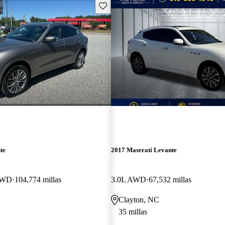
Guarda este Aviso
te
2017 Maserati Levante
AWD
104,774 millas
3.0L AWD
67,532 millas
Clayton, NC
35 millas