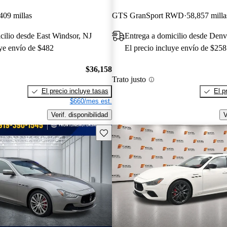
409 millas
GTS GranSport RWD
58,857 milla
cilio desde East Windsor, NJ
Entrega a domicilio desde Den
uye envío de $482
El precio incluye envío de $258
$36,158
Trato justo
El precio incluye tasas
El p
$660/mes est.
Verif. disponibilidad
V
Guarda este Aviso