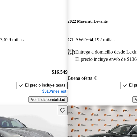
i
2022 Maserati Levante
3,629 millas
GT AWD
64,192 millas
Entrega a domicilio desde Lexi
El precio incluye envío de $136
$16,549
Buena oferta
El precio incluye tasas
El p
$310/mes est.
Verif. disponibilidad
V
Guarda este Aviso