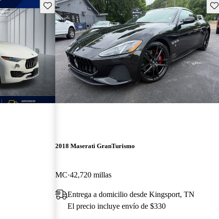
Guarda este Aviso
Gu
2018 Maserati GranTurismo
MC
42,720 millas
Entrega a domicilio desde Kingsport, TN
El precio incluye envío de $330