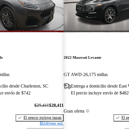
le
2022 Maserati Levante
millas
GT AWD
26,175 millas
cilio desde Charleston, SC
Entrega a domicilio desde East
uye envío de $742
El precio incluye envío de $482
$29,411
$28,411
Gran oferta
El precio incluye tasas
El p
$514/mes est.