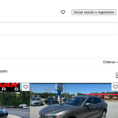
Iniciar sesión o registrarse
Ordenar
nario
Guarda este Aviso
Gu