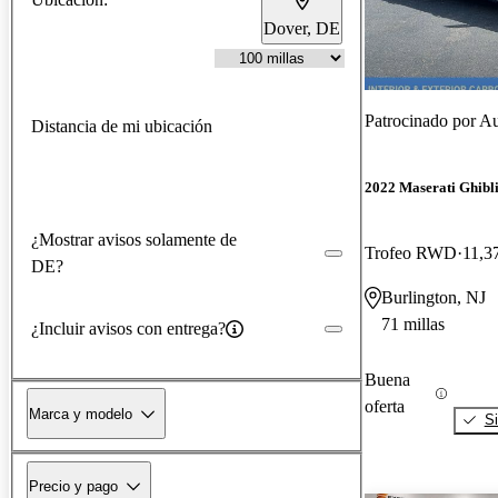
Dover, DE
Patrocinado por
Au
Distancia de mi ubicación
2022 Maserati Ghibl
¿Mostrar avisos solamente de
Trofeo RWD
11,3
DE?
Burlington, NJ
71 millas
¿Incluir avisos con entrega?
Buena
oferta
Marca y modelo
Si
Precio y pago