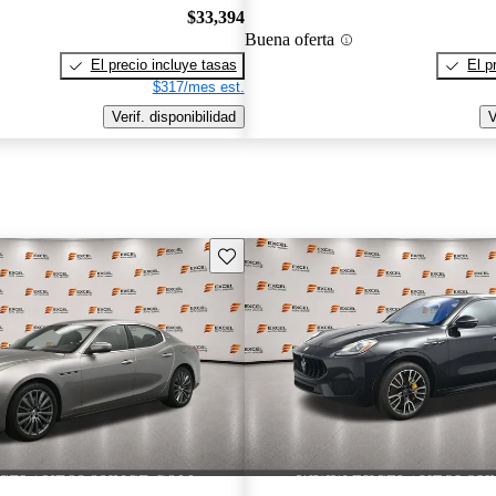
$33,394
Buena oferta
El precio incluye tasas
El p
$317/mes est.
Verif. disponibilidad
V
Guarda este Aviso