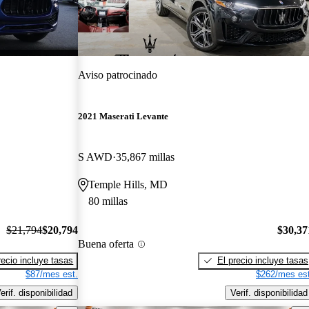
Aviso patrocinado
2021 Maserati Levante
S AWD
35,867 millas
Temple Hills, MD
80 millas
$21,794
$20,794
$30,37
Buena oferta
recio incluye tasas
El precio incluye tasas
$87/mes est.
$262/mes est
erif. disponibilidad
Verif. disponibilidad