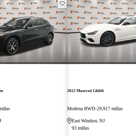
Guarda este Aviso
te
2022 Maserati Ghibli
millas
Modena RWD
29,917 millas
J
East Windsor, NJ
93 millas