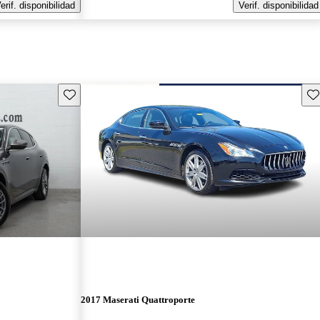
erif. disponibilidad
Verif. disponibilidad
Guarda este Aviso
Gu
2017 Maserati Quattroporte