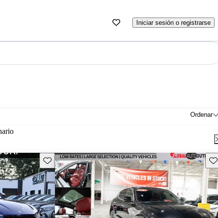
Iniciar sesión o registrarse
Ordenar
nario
Guarda este Aviso
Gu