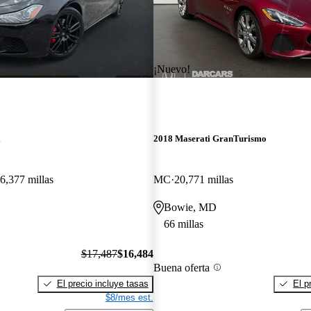
¡Nuevo!
i
2018 Maserati GranTurismo
6,377 millas
MC
20,771 millas
Bowie, MD
66 millas
$17,487
$16,484
Buena oferta
El precio incluye tasas
El p
$8/mes est.