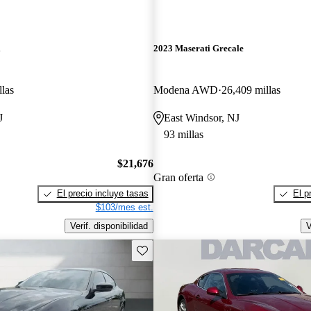
i
2023 Maserati Grecale
llas
Modena AWD
26,409 millas
J
East Windsor, NJ
93 millas
$21,676
Gran oferta
El precio incluye tasas
El p
$103/mes est.
Verif. disponibilidad
V
Guarda este Aviso