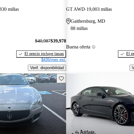
830 millas
GT AWD
19,003 millas
Gaithersburg, MD
88 millas
$40,987
$39,978
Buena oferta
El precio incluye tasas
El p
$435/mes est.
Verif. disponibilidad
V
Guarda este Aviso