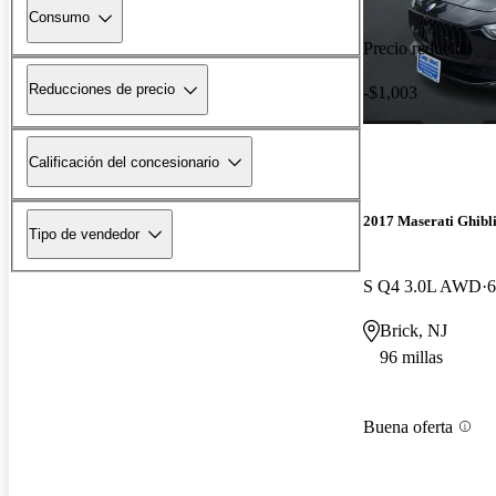
Consumo
Precio reducido
Reducciones de precio
-$1,003
Calificación del concesionario
2017 Maserati Ghibl
Tipo de vendedor
S Q4 3.0L AWD
6
Brick, NJ
96 millas
Buena oferta