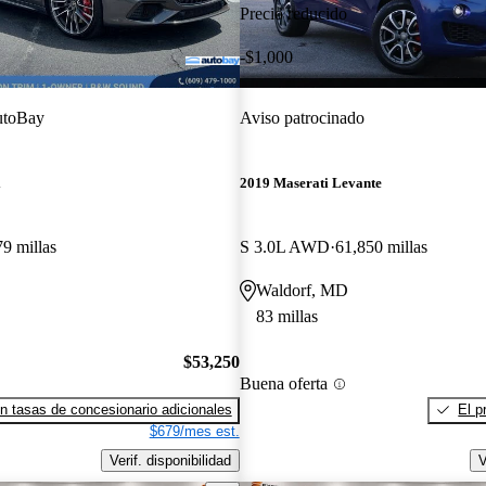
Precio reducido
-$1,000
toBay
Aviso patrocinado
i
2019 Maserati Levante
79 millas
S 3.0L AWD
61,850 millas
Waldorf, MD
83 millas
$53,250
Buena oferta
n tasas de concesionario adicionales
El p
$679/mes est.
Verif. disponibilidad
V