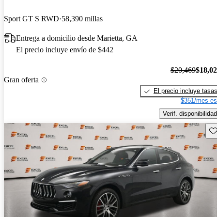
Sport GT S RWD
58,390 millas
Entrega a domicilio desde Marietta, GA
El precio incluye envío de $442
$20,469
$18,0
Gran oferta
El precio incluye tasa
$351/mes es
Verif. disponibilidad
Gu