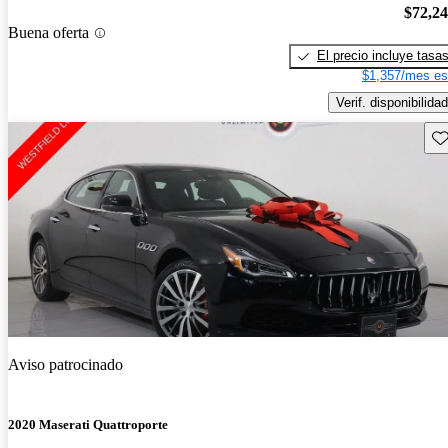
$72,2
Buena oferta
El precio incluye tasa
$1,357/mes es
Verif. disponibilidad
Gu
Aviso patrocinado
2020 Maserati Quattroporte