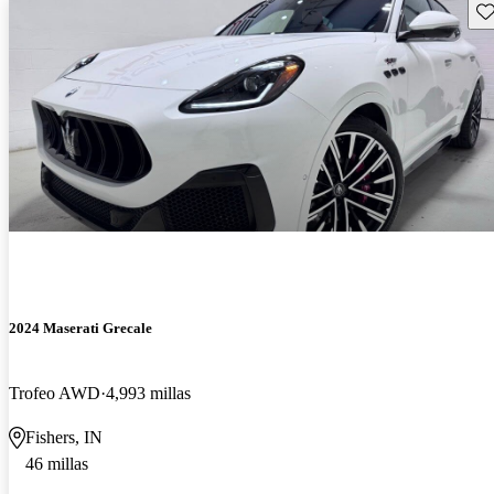
Gu
2024 Maserati Grecale
Trofeo AWD
4,993 millas
Fishers, IN
46 millas