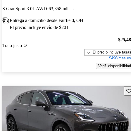
S GranSport 3.0L AWD
63,358 millas
Entrega a domicilio desde Fairfield, OH
El precio incluye envío de $201
$25,4
Trato justo
El precio incluye tasa
$496/mes es
Verif. disponibilidad
Gu