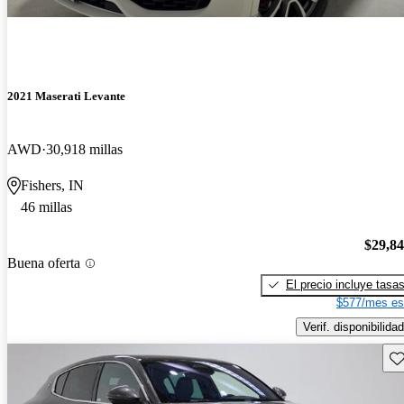
2021 Maserati Levante
AWD
30,918 millas
Fishers, IN
46 millas
$29,8
Buena oferta
El precio incluye tasa
$577/mes es
Verif. disponibilidad
Gu