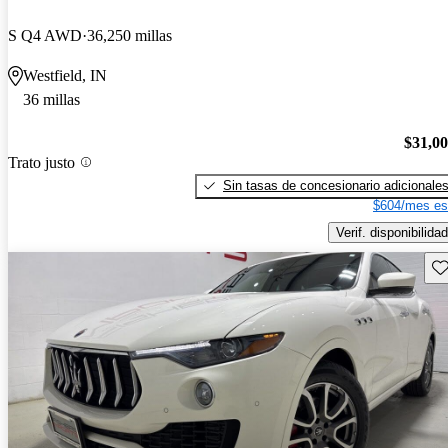
S Q4 AWD
36,250 millas
Westfield, IN
36 millas
$31,0
Trato justo
Sin tasas de concesionario adicionale
$604/mes es
Verif. disponibilidad
Gu