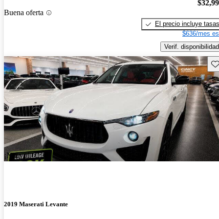
$32,9
Buena oferta
El precio incluye tasa
$636/mes es
Verif. disponibilidad
Gu
¡Nuevo!
2019 Maserati Levante