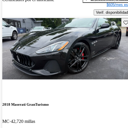
$605/mes es
Verif. disponibilidad
Gu
2018 Maserati GranTurismo
MC
42,720 millas