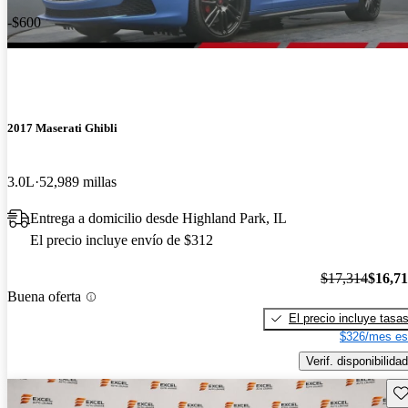
-$600
2017 Maserati Ghibli
3.0L
52,989 millas
Entrega a domicilio desde Highland Park, IL
El precio incluye envío de $312
$17,314
$16,7
Buena oferta
El precio incluye tasa
$326/mes es
Verif. disponibilidad
Gu