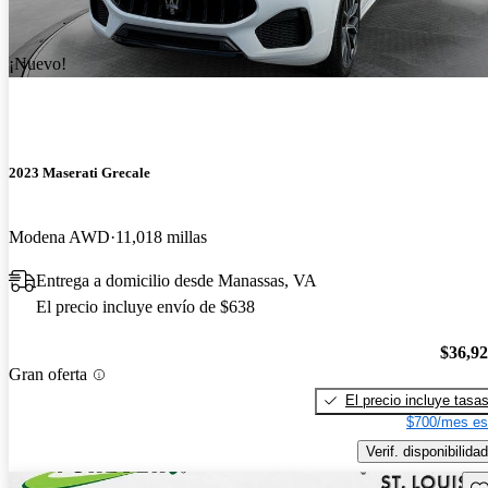
¡Nuevo!
2023 Maserati Grecale
Modena AWD
11,018 millas
Entrega a domicilio desde Manassas, VA
El precio incluye envío de $638
$36,9
Gran oferta
El precio incluye tasa
$700/mes es
Verif. disponibilidad
Gu