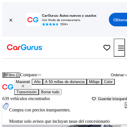
CarGurus: Autos nuevos y usados
Obtene
Con Modo de concesionario
150K+
Autos Maserati usados en venta cerca de
Crawfordsville, IN
Compara
Filtro (1)
Ordenar
Maserati
Año
A 50 millas de distancia
Millaje
Color
Transmisión
Borrar todo
639 vehículos encontrados
Guardar búsque
Compra con precios transparentes.
Mostrar solo avisos que incluyan tasas del concesionario