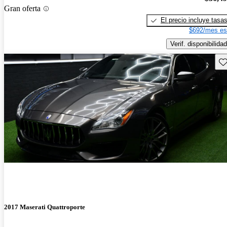
Gran oferta
El precio incluye tasa
$692/mes es
Verif. disponibilidad
Gu
2017 Maserati Quattroporte