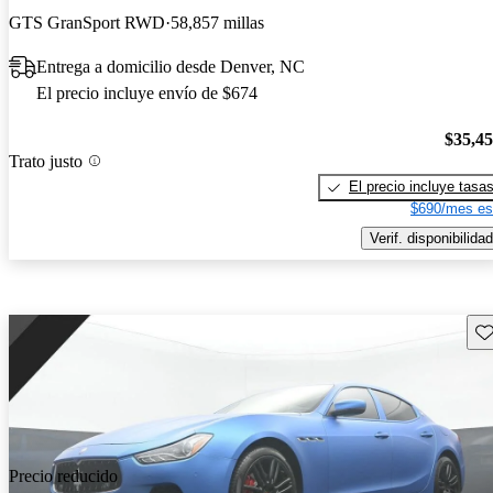
GTS GranSport RWD
58,857 millas
Entrega a domicilio desde Denver, NC
El precio incluye envío de $674
$35,4
Trato justo
El precio incluye tasa
$690/mes es
Verif. disponibilidad
Gu
Precio reducido