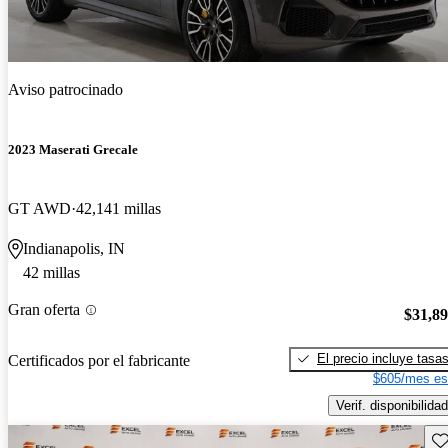
Aviso patrocinado
2023 Maserati Grecale
GT AWD
42,141 millas
Indianapolis, IN
42 millas
Gran oferta
$31,8
El precio incluye tasa
Certificados por el fabricante
$605/mes es
Verif. disponibilidad
Gu