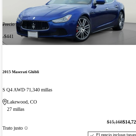
Precio reducido
-$441
2015 Maserati Ghibli
S Q4 AWD
71,340 millas
Lakewood, CO
27 millas
$15,168
$14,7
Trato justo
El precio incluye tasa