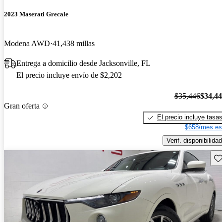
2023 Maserati Grecale
Modena AWD
41,438 millas
Entrega a domicilio desde Jacksonville, FL
El precio incluye envío de $2,202
$35,446
$34,4
Gran oferta
El precio incluye tasa
$658/mes es
Verif. disponibilidad
Gu