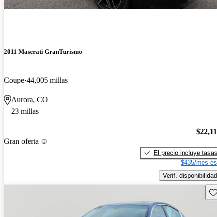
2011 Maserati GranTurismo
Coupe
44,005 millas
Aurora, CO
23 millas
$22,1
Gran oferta
El precio incluye tasa
$435/mes es
Verif. disponibilidad
Gu