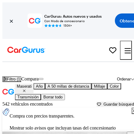
CarGurus: Autos nuevos y usados
Obtene
Con Modo de concesionario
150K+
Autos Maserati usados en venta cerca de
Castle Rock, CO
Compara
Filtro (1)
Ordenar
Maserati
Año
A 50 millas de distancia
Millaje
Color
Transmisión
Borrar todo
542 vehículos encontrados
Guardar búsque
Compra con precios transparentes.
Mostrar solo avisos que incluyan tasas del concesionario