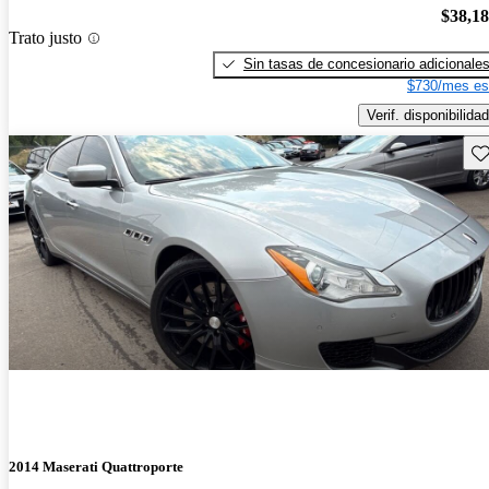
$38,1
Trato justo
Sin tasas de concesionario adicionale
$730/mes es
Verif. disponibilidad
Gu
2014 Maserati Quattroporte