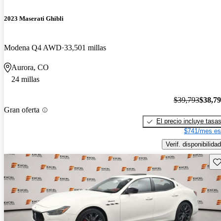
2023 Maserati Ghibli
Modena Q4 AWD
33,501 millas
Aurora, CO
24 millas
$39,793
$38,7
Gran oferta
El precio incluye tasa
$741/mes es
Verif. disponibilidad
Gu