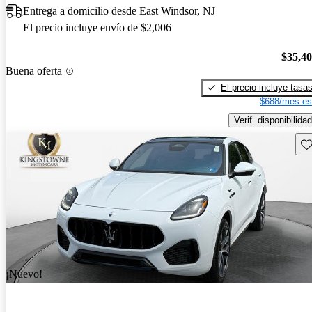
Entrega a domicilio desde East Windsor, NJ
El precio incluye envío de $2,006
$35,4
Buena oferta
El precio incluye tasa
$688/mes es
Verif. disponibilidad
Gu
¡Nuevo!