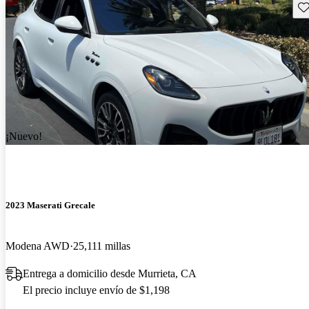
Gu
¡Nuevo!
2023 Maserati Grecale
Modena AWD
25,111 millas
Entrega a domicilio desde Murrieta, CA
El precio incluye envío de $1,198