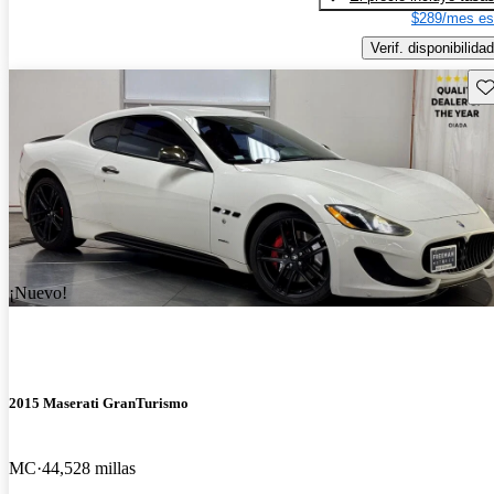
$289/mes es
Verif. disponibilidad
Gu
¡Nuevo!
2015 Maserati GranTurismo
MC
44,528 millas