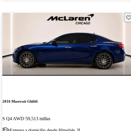
Gu
2016 Maserati Ghibli
S Q4 AWD
59,513 millas
Entrega a domicilio desde Hinsdale, IL