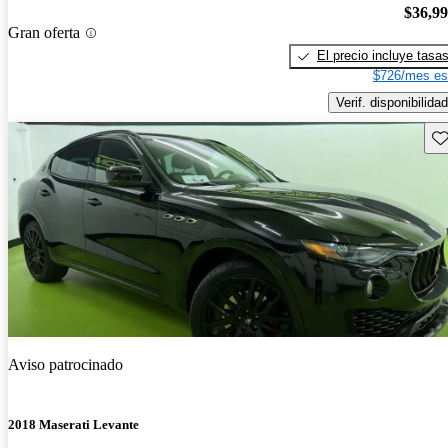
$36,9
Gran oferta
El precio incluye tasa
$726/mes es
Verif. disponibilidad
Gu
Aviso patrocinado
2018 Maserati Levante