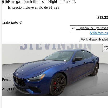
Entrega a domicilio desde Highland Park, IL
El precio incluye envío de $1,828
$18,2
Trato justo
El precio incluye tasa
$358/mes es
Verif. disponibilidad
Gu
Precio reducido
-$1,000