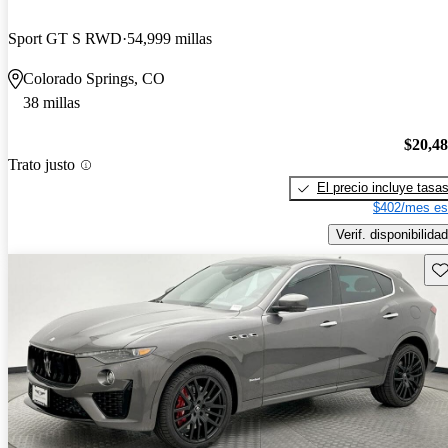
Sport GT S RWD
54,999 millas
Colorado Springs, CO
38 millas
$20,4
Trato justo
El precio incluye tasa
$402/mes es
Verif. disponibilidad
Gu