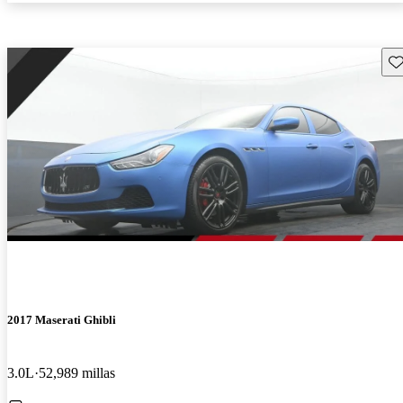
Gu
2017 Maserati Ghibli
3.0L
52,989 millas