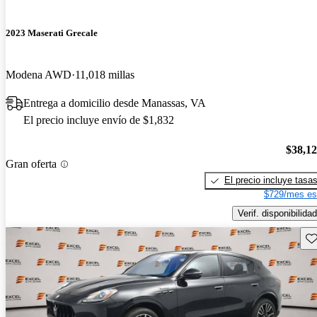
2023 Maserati Grecale
Modena AWD
11,018 millas
Entrega a domicilio desde Manassas, VA
El precio incluye envío de $1,832
$38,1
Gran oferta
El precio incluye tasa
$729/mes es
Verif. disponibilidad
Gu