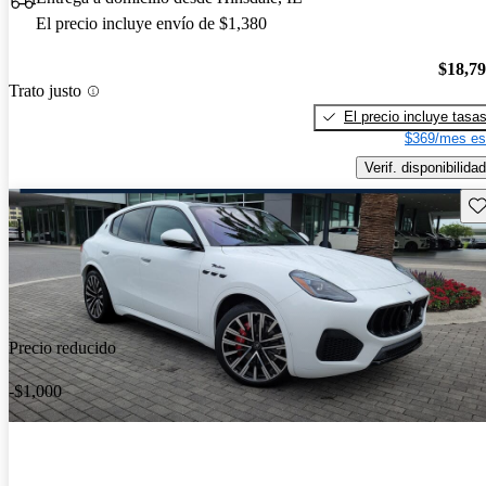
El precio incluye envío de $1,380
$18,7
Trato justo
El precio incluye tasa
$369/mes es
Verif. disponibilidad
Gu
Precio reducido
-$1,000