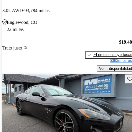
3.0L AWD
93,784 millas
Englewood, CO
22 millas
$19,4
Trato justo
El precio incluye tasa
$383/mes es
Verif. disponibilidad
Gu