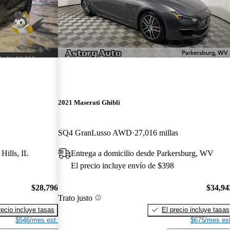
2021 Maserati Ghibli
SQ4 GranLusso AWD
27,016 millas
Hills, IL
Entrega a domicilio desde Parkersburg, WV
El precio incluye envío de $398
$28,796
$34,94
Trato justo
recio incluye tasas
El precio incluye tasas
$546/mes est.
$675/mes est