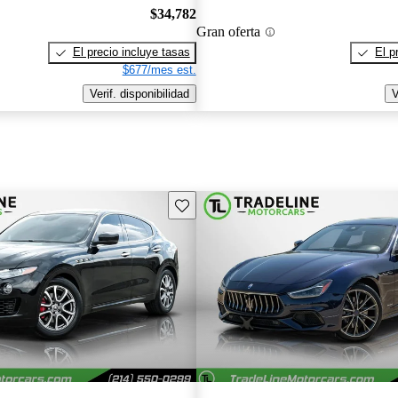
$34,782
Gran oferta
El precio incluye tasas
El p
$677/mes est.
Verif. disponibilidad
V
Guarda este Aviso