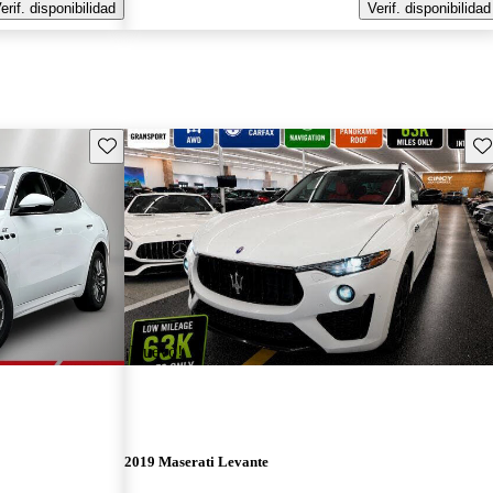
erif. disponibilidad
Verif. disponibilidad
Guarda este Aviso
Gu
¡Nuevo!
2019 Maserati Levante