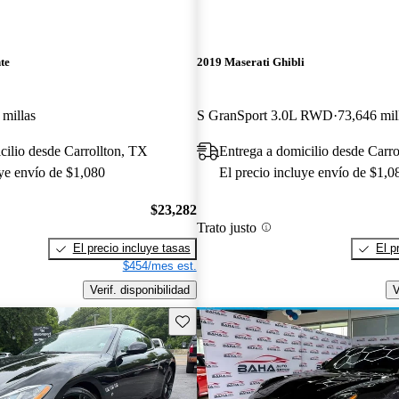
te
2019 Maserati Ghibli
 millas
S GranSport 3.0L RWD
73,646 mil
cilio desde Carrollton, TX
Entrega a domicilio desde Carro
uye envío de $1,080
El precio incluye envío de $1,0
$23,282
Trato justo
El precio incluye tasas
El p
$454/mes est.
Verif. disponibilidad
V
Guarda este Aviso