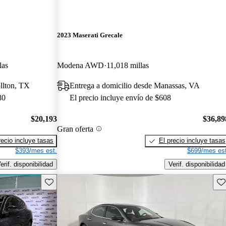
2023 Maserati Grecale
las
Modena AWD
11,018 millas
llton, TX
Entrega a domicilio desde Manassas, VA
80
El precio incluye envío de $608
$20,193
$36,89
Gran oferta
recio incluye tasas
El precio incluye tasas
$393/mes est.
$699/mes est
erif. disponibilidad
Verif. disponibilidad
Guarda este Aviso
Gu