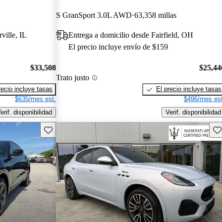
S GranSport 3.0L AWD
63,358 millas
ville, IL
Entrega a domicilio desde Fairfield, OH
El precio incluye envío de $159
$33,508
$25,44
Trato justo
recio incluye tasas
El precio incluye tasas
$635/mes est.
$496/mes est
erif. disponibilidad
Verif. disponibilidad
Guarda este Aviso
Gu