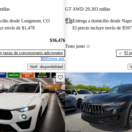
millas
GT AWD
29,303 millas
icilio desde Longmont, CO
Entrega a domicilio desde Naper
uye envío de $1,478
El precio incluye envío de $597
$36,476
Trato justo
n tasas de concesionario adicionales
El p
$691/mes est.
Verif. disponibilidad
V
Guarda este Aviso