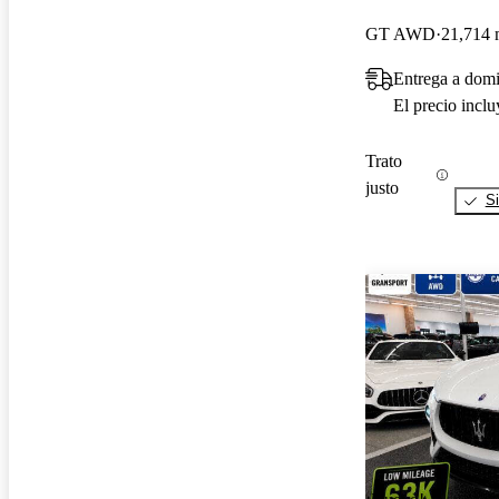
GT AWD
21,714 
Entrega a dom
El precio incl
Trato
justo
Si