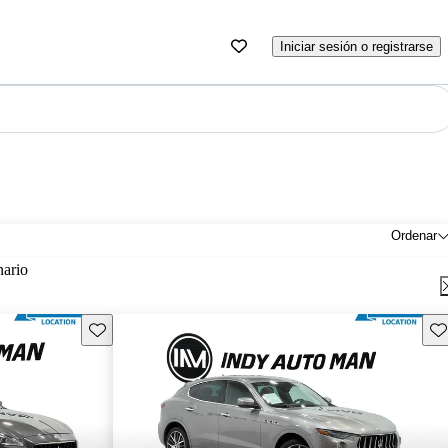
Iniciar sesión o registrarse
Ordenar
nario
Guarda este Aviso
Gu