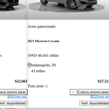
Aviso patrocinado
2021 Maserati Levante
as
AWD
46,641 millas
Indianapolis, IN
43 millas
$22,661
$27,52
Trato justo
recio incluye tasas
El precio incluye tasas
$441/mes est.
$532/mes est
erif. disponibilidad
Verif. disponibilidad