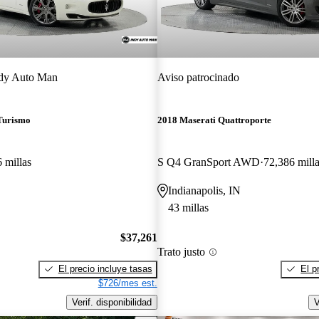
dy Auto Man
Aviso patrocinado
Turismo
2018 Maserati Quattroporte
 millas
S Q4 GranSport AWD
72,386 mill
Indianapolis, IN
43 millas
$37,261
Trato justo
El precio incluye tasas
El p
$726/mes est.
Verif. disponibilidad
V