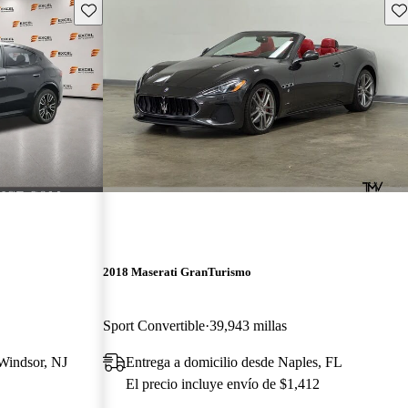
Guarda este Aviso
Gu
2018 Maserati GranTurismo
Sport Convertible
39,943 millas
 Windsor, NJ
Entrega a domicilio desde Naples, FL
El precio incluye envío de $1,412