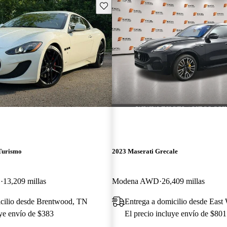
Guarda este Aviso
Turismo
2023 Maserati Grecale
D
13,209 millas
Modena AWD
26,409 millas
icilio desde Brentwood, TN
Entrega a domicilio desde East
uye envío de $383
El precio incluye envío de $801