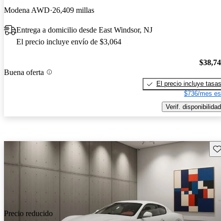
Modena AWD
26,409 millas
Entrega a domicilio desde East Windsor, NJ
El precio incluye envío de $3,064
$38,7
Buena oferta
El precio incluye tasa
$736/mes es
Verif. disponibilidad
Gu
Precio reducido