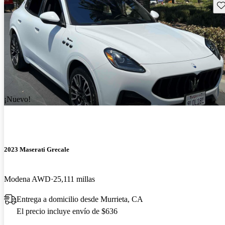
Gu
¡Nuevo!
2023 Maserati Grecale
Modena AWD
25,111 millas
Entrega a domicilio desde Murrieta, CA
El precio incluye envío de $636