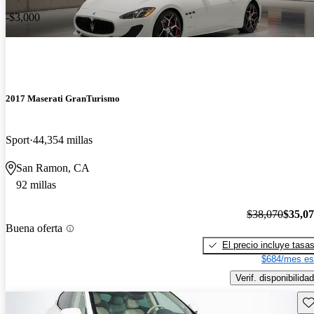
-$3,000
2017 Maserati GranTurismo
Sport
44,354 millas
San Ramon, CA
92 millas
$38,070
$35,0
Buena oferta
El precio incluye tasa
$684/mes es
Verif. disponibilidad
Gu