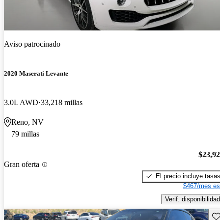
Aviso patrocinado
2020 Maserati Levante
3.0L AWD
33,218 millas
Reno, NV
79 millas
$23,9
Gran oferta
El precio incluye tasa
$467/mes es
Verif. disponibilidad
Gu