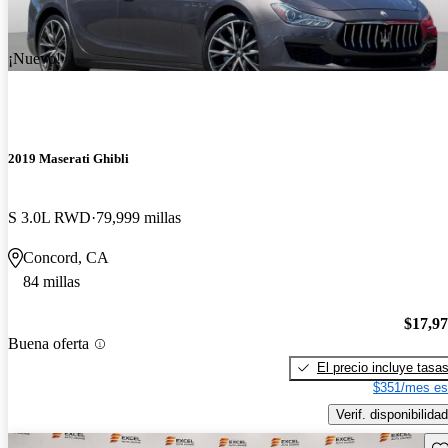
¡Nuevo!
2019 Maserati Ghibli
S 3.0L RWD
79,999 millas
Concord, CA
84 millas
$17,9
Buena oferta
El precio incluye tasa
$351/mes es
Verif. disponibilidad
Gu