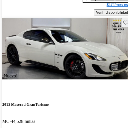
$472/mes es
Verif. disponibilidad
Gu
¡Nuevo!
2015 Maserati GranTurismo
MC
44,528 millas