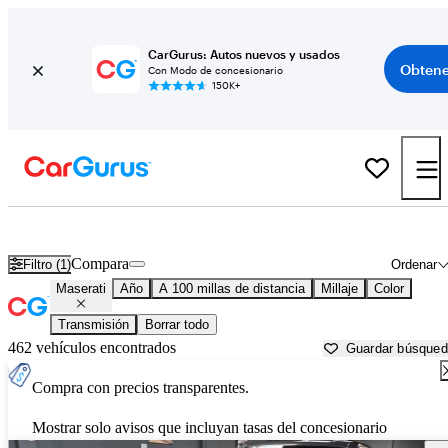
CarGurus: Autos nuevos y usados
Obtene
Con Modo de concesionario
150K+
Autos Maserati usados en venta cerca de
Auburn, CA
Compara
Filtro (1)
Ordenar
Maserati
Año
A 100 millas de distancia
Millaje
Color
Transmisión
Borrar todo
462 vehículos encontrados
Guardar búsque
Compra con precios transparentes.
Mostrar solo avisos que incluyan tasas del concesionario