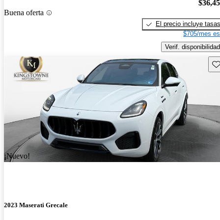
$36,4
Buena oferta
El precio incluye tasa
$705/mes es
Verif. disponibilidad
Gu
¡Nuevo!
2023 Maserati Grecale