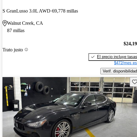
S GranLusso 3.0L AWD
69,778 millas
Walnut Creek, CA
87 millas
$24,1
Trato justo
El precio incluye tasa
$472/mes es
Verif. disponibilidad
Gu