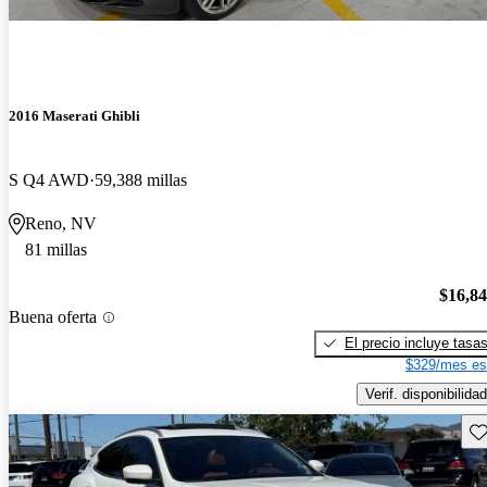
2016 Maserati Ghibli
S Q4 AWD
59,388 millas
Reno, NV
81 millas
$16,8
Buena oferta
El precio incluye tasa
$329/mes es
Verif. disponibilidad
Gu