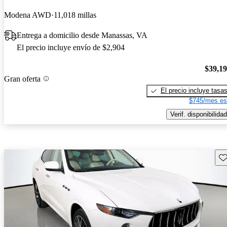
Modena AWD
11,018 millas
Entrega a domicilio desde Manassas, VA
El precio incluye envío de $2,904
$39,1
Gran oferta
El precio incluye tasa
$745/mes es
Verif. disponibilidad
Gu