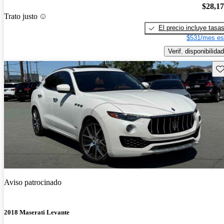
$28,1
Trato justo
El precio incluye tasa
$531/mes es
Verif. disponibilidad
Gu
Aviso patrocinado
2018 Maserati Levante