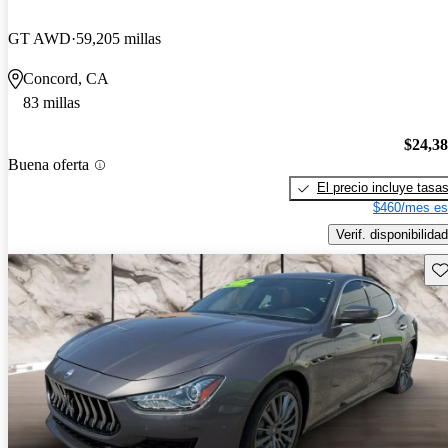
GT AWD
59,205 millas
Concord, CA
83 millas
$24,3
Buena oferta
El precio incluye tasa
$460/mes es
Verif. disponibilidad
Gu