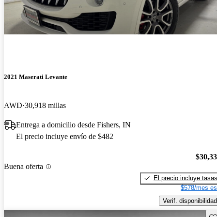
2021 Maserati Levante
AWD
30,918 millas
Entrega a domicilio desde Fishers, IN
El precio incluye envío de $482
$30,3
Buena oferta
El precio incluye tasa
$578/mes es
Verif. disponibilidad
Gu