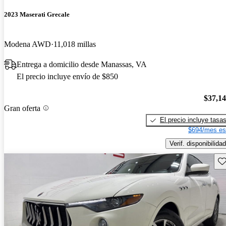
2023 Maserati Grecale
Modena AWD
11,018 millas
Entrega a domicilio desde Manassas, VA
El precio incluye envío de $850
$37,1
Gran oferta
El precio incluye tasa
$694/mes es
Verif. disponibilidad
Gu