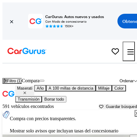
CarGurus: Autos nuevos y usados
Obtene
Con Modo de concesionario
150K+
Autos Maserati usados en venta cerca de
Appleton, WI
Compara
Filtro (1)
Ordenar
Maserati
Año
A 100 millas de distancia
Millaje
Color
Transmisión
Borrar todo
591 vehículos encontrados
Guardar búsque
Compra con precios transparentes.
Mostrar solo avisos que incluyan tasas del concesionario