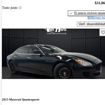
$31,8
Trato justo
El precio incluye tasa
$606/mes es
Verif. disponibilidad
Gu
2015 Maserati Quattroporte