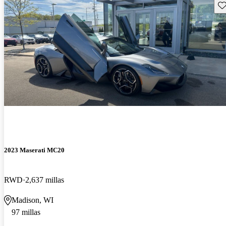
Gu
2023 Maserati MC20
RWD
2,637 millas
Madison, WI
97 millas