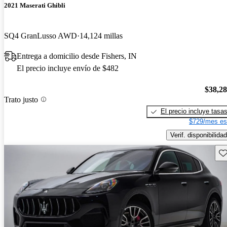
2021 Maserati Ghibli
SQ4 GranLusso AWD
14,124 millas
Entrega a domicilio desde Fishers, IN
El precio incluye envío de $482
$38,2
Trato justo
El precio incluye tasa
$729/mes es
Verif. disponibilidad
Gu