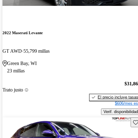
2022 Maserati Levante
GT AWD
55,799 millas
Green Bay, WI
23 millas
$31,8
Trato justo
El precio incluye tasa
$606/mes es
Verif. disponibilidad
Gu