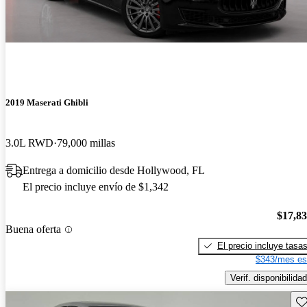
2019 Maserati Ghibli
3.0L RWD
79,000 millas
Entrega a domicilio desde Hollywood, FL
El precio incluye envío de $1,342
$17,8
Buena oferta
El precio incluye tasa
$343/mes es
Verif. disponibilidad
Gu