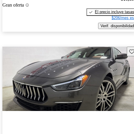
Gran oferta
El precio incluye tasa
$206/mes es
Verif. disponibilidad
Gu