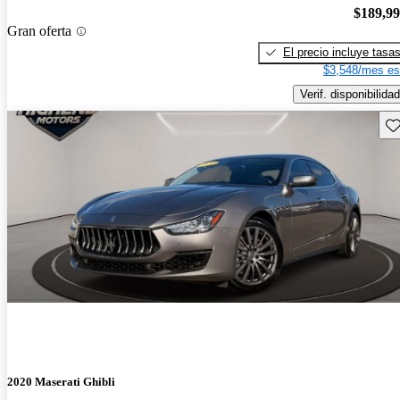
$189,9
Gran oferta
El precio incluye tasa
$3,548/mes es
Verif. disponibilidad
Gu
2020 Maserati Ghibli