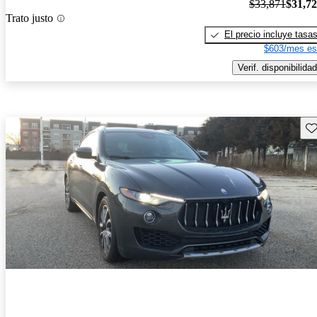
$33,871
$31,7
Trato justo
El precio incluye tasa
$603/mes es
Verif. disponibilidad
Gu