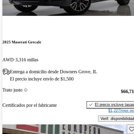
2025 Maserati Grecale
AWD
3,316 millas
Entrega a domicilio desde Downers Grove, IL
El precio incluye envío de $1,500
Trato justo
$66,7
El precio incluye tasa
Certificados por el fabricante
$1,227/mes es
Verif. disponibilidad
Gu