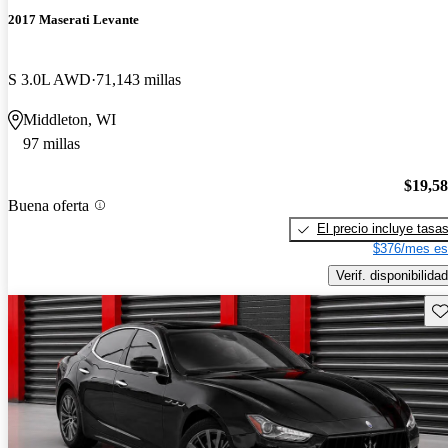
2017 Maserati Levante
S 3.0L AWD
71,143 millas
Middleton, WI
97 millas
$19,5
Buena oferta
El precio incluye tasa
$376/mes es
Verif. disponibilidad
Gu