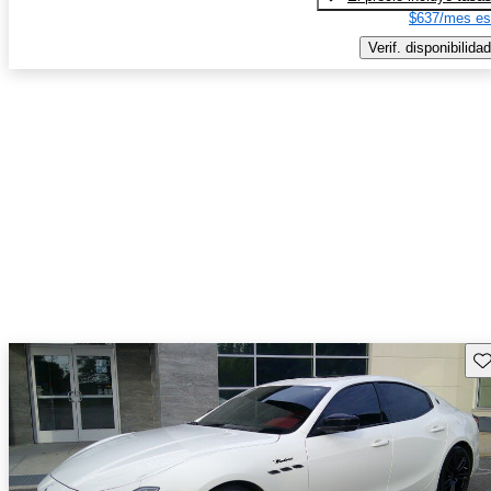
$637/mes es
Verif. disponibilidad
Gu