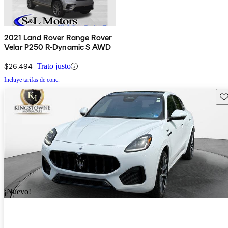
2021 Land Rover Range Rover
Velar P250 R-Dynamic S AWD
$26,494
Trato justo
Incluye tarifas de conc.
Gu
¡Nuevo!