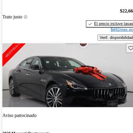
$22,6
Trato justo
El precio incluye tasa
$441/mes es
Verif. disponibilidad
Gu
Aviso patrocinado