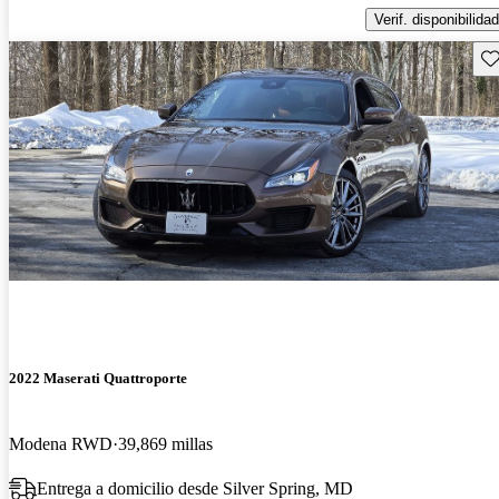
Verif. disponibilidad
Gu
2022 Maserati Quattroporte
Modena RWD
39,869 millas
Entrega a domicilio desde Silver Spring, MD