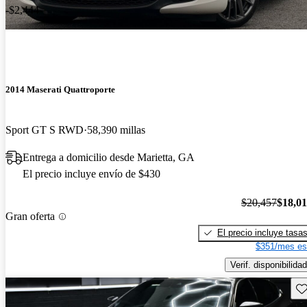
-$2,444
2014 Maserati Quattroporte
Sport GT S RWD
58,390 millas
Entrega a domicilio desde Marietta, GA
El precio incluye envío de $430
$20,457
$18,0
Gran oferta
El precio incluye tasa
$351/mes es
Verif. disponibilidad
Gu