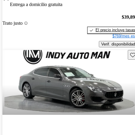
Entrega a domicilio gratuita
$39,8
Trato justo
El precio incluye tasa
$769/mes es
Verif. disponibilidad
Gu