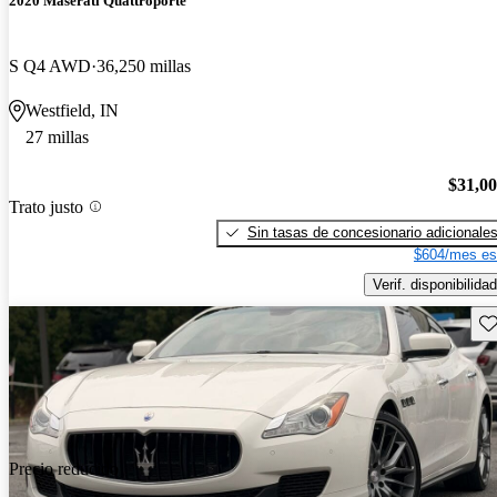
2020 Maserati Quattroporte
S Q4 AWD
36,250 millas
Westfield, IN
27 millas
$31,0
Trato justo
Sin tasas de concesionario adicionale
$604/mes es
Verif. disponibilidad
Gu
Precio reducido