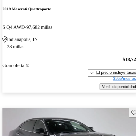
2019 Maserati Quattroporte
S Q4 AWD
97,682 millas
Indianapolis, IN
28 millas
$18,7
Gran oferta
El precio incluye tasa
$365/mes es
Verif. disponibilidad
Gu