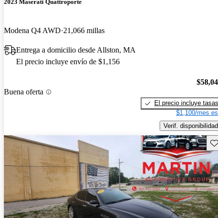
2023 Maserati Quattroporte
Modena Q4 AWD
21,066 millas
Entrega a domicilio desde Allston, MA
El precio incluye envío de $1,156
$58,0
Buena oferta
El precio incluye tasa
$1,100/mes es
Verif. disponibilidad
Gu