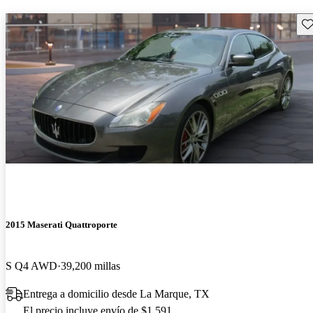
Gu
2015 Maserati Quattroporte
S Q4 AWD
39,200 millas
Entrega a domicilio desde La Marque, TX
El precio incluye envío de $1,591