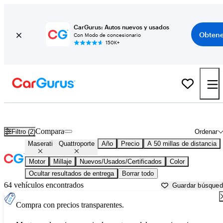
CarGurus: Autos nuevos y usados
Obtene
Con Modo de concesionario
150K+
Maserati Quattroporte usados en venta cerca de
Anderson, IN
Compara
Filtro (2)
Ordenar
Maserati
Quattroporte
Año
Precio
A 50 millas de distancia
Motor
Millaje
Nuevos/Usados/Certificados
Color
Ocultar resultados de entrega
Borrar todo
64 vehículos encontrados
Guardar búsque
Compra con precios transparentes.