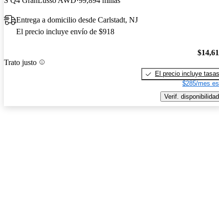
S Q4 GranLusso AWD
99,894 millas
Entrega a domicilio desde Carlstadt, NJ
El precio incluye envío de $918
$14,6
Trato justo
El precio incluye tasa
$285/mes es
Verif. disponibilidad