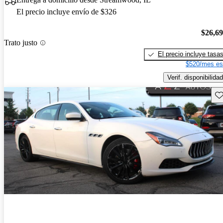
El precio incluye envío de $326
$26,6
Trato justo
El precio incluye tasa
$520/mes es
Verif. disponibilidad
Gu