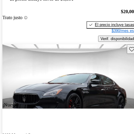
$20,0
Trato justo
El precio incluye tasa
$390/mes es
Verif. disponibilidad
Gu
¡Nuevo!