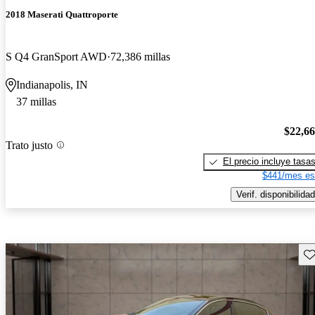
2018 Maserati Quattroporte
S Q4 GranSport AWD
72,386 millas
Indianapolis, IN
37 millas
$22,6
Trato justo
El precio incluye tasa
$441/mes es
Verif. disponibilidad
Gu