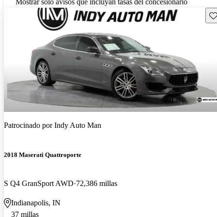
Mostrar solo avisos que incluyan tasas del concesionario
Gu
Patrocinado por
Indy Auto Man
2018 Maserati Quattroporte
S Q4 GranSport AWD
72,386 millas
Indianapolis, IN
37 millas