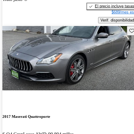
El precio incluye tasa
$689/mes es
Verif. disponibilidad
Gu
2017 Maserati Quattroporte