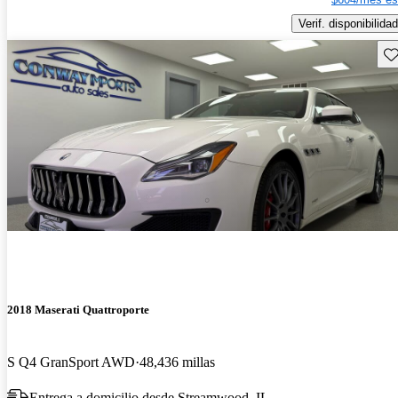
Verif. disponibilidad
Gu
2018 Maserati Quattroporte
S Q4 GranSport AWD
48,436 millas
Entrega a domicilio desde Streamwood, IL