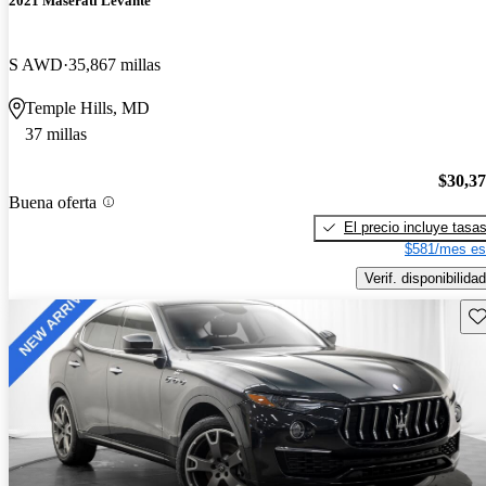
2021 Maserati Levante
S AWD
35,867 millas
Temple Hills, MD
37 millas
$30,3
Buena oferta
El precio incluye tasa
$581/mes es
Verif. disponibilidad
Gu