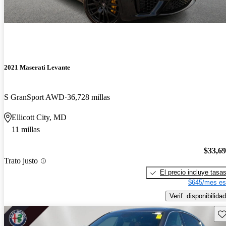
2021 Maserati Levante
S GranSport AWD
36,728 millas
Ellicott City, MD
11 millas
$33,6
Trato justo
El precio incluye tasa
$645/mes es
Verif. disponibilidad
Gu