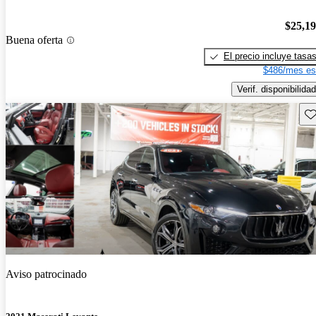
$25,1
Buena oferta
El precio incluye tasa
$486/mes es
Verif. disponibilidad
Gu
Aviso patrocinado