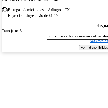
GranLusso 3.0L AWD
61,947 millas
Entrega a domicilio desde Arlington, TX
El precio incluye envío de $1,540
$25,0
Trato justo
Sin tasas de concesionario adicionale
$483/mes es
Verif. disponibilidad