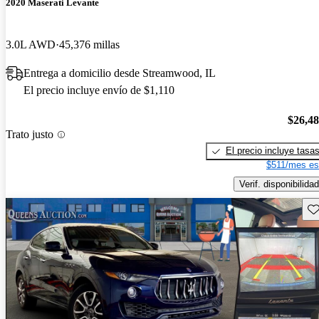
2020 Maserati Levante
3.0L AWD
45,376 millas
Entrega a domicilio desde Streamwood, IL
El precio incluye envío de $1,110
$26,4
Trato justo
El precio incluye tasa
$511/mes es
Verif. disponibilidad
Gu