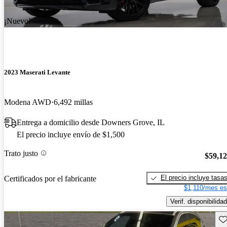
¡Nuevo!
2023 Maserati Levante
Modena AWD
6,492 millas
Entrega a domicilio desde Downers Grove, IL
El precio incluye envío de $1,500
Trato justo
$59,1
El precio incluye tasa
Certificados por el fabricante
$1,110/mes es
Verif. disponibilidad
Gu