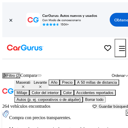
CarGurus: Autos nuevos y usados
Obtene
Con Modo de concesionario
150K+
Maserati Levante usados en venta cerca de
Baltimore, MD
Compara
Filtro (2)
Ordenar
Maserati
Levante
Año
Precio
A 50 millas de distancia
Millaje
Color del interior
Color
Accidentes reportados
Autos (p. ej. corporativos o de alquiler)
Borrar todo
264 vehículos encontrados
Guardar búsque
Compra con precios transparentes.