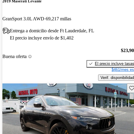
2019 Maserati Levante
GranSport 3.0L AWD
69,217 millas
Entrega a domicilio desde Ft Lauderdale, FL
El precio incluye envío de $1,402
$23,9
Buena oferta
El precio incluye tasa
$461/mes es
Verif. disponibilidad
Gu