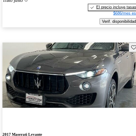
Trato justo
El precio incluye tasa
$686/mes es
Verif. disponibilidad
Gu
2017 Maserati Levante