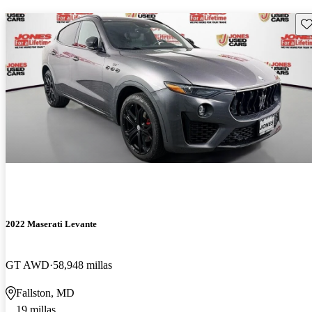
Gu
2022 Maserati Levante
GT AWD
58,948 millas
Fallston, MD
19 millas