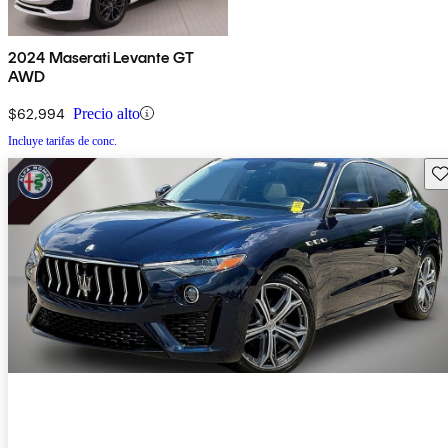
2024 Maserati Levante GT
AWD
$62,994
Precio alto
Incluye tarifas de conc.
Gu