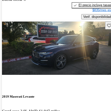
El precio incluye tasa
$835/mes es
Verif. disponibilidad
Gu
2019 Maserati Levante