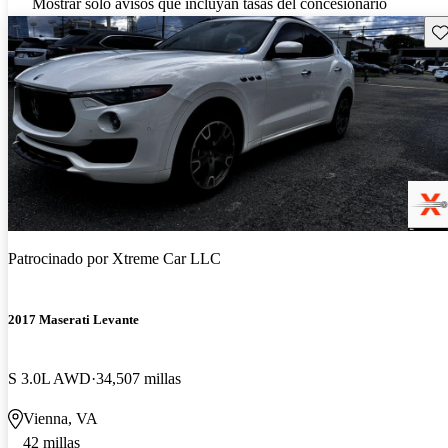
Mostrar solo avisos que incluyan tasas del concesionario
Gu
Patrocinado por
Xtreme Car LLC
2017 Maserati Levante
S 3.0L AWD
34,507 millas
Vienna, VA
42 millas