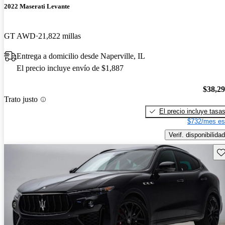
2022 Maserati Levante
GT AWD
21,822 millas
Entrega a domicilio desde Naperville, IL
El precio incluye envío de $1,887
$38,2
Trato justo
El precio incluye tasa
$732/mes es
Verif. disponibilidad
Gu