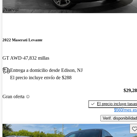
¡Nuevo!
2022 Maserati Levante
GT AWD
47,832 millas
Entrega a domicilio desde Edison, NJ
El precio incluye envío de $288
$29,2
Gran oferta
El precio incluye tasa
$560/mes es
Verif. disponibilidad
Gu