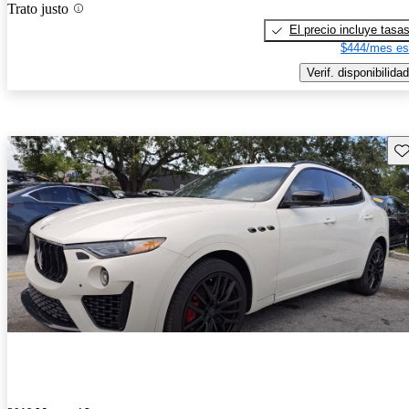
Trato justo
El precio incluye tasa
$444/mes es
Verif. disponibilidad
Gu