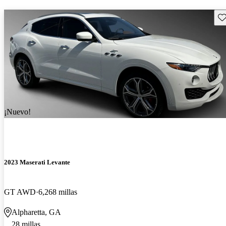
Gu
¡Nuevo!
2023 Maserati Levante
GT AWD
6,268 millas
Alpharetta, GA
28 millas