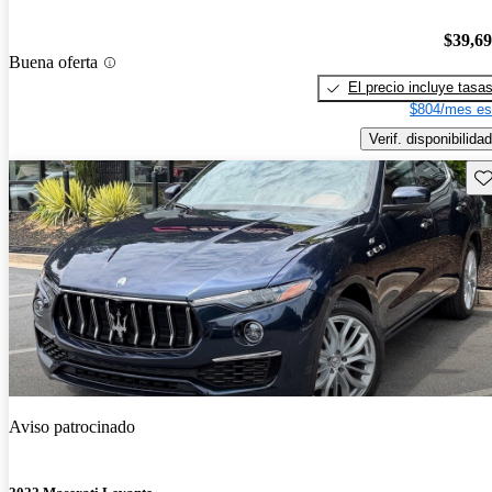
$39,6
Buena oferta
El precio incluye tasa
$804/mes es
Verif. disponibilidad
Gu
Aviso patrocinado