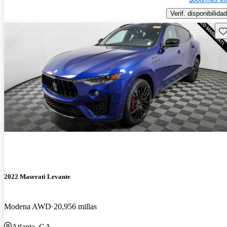
Verif. disponibilidad
Gu
2022 Maserati Levante
Modena AWD
20,956 millas
Atlanta, GA