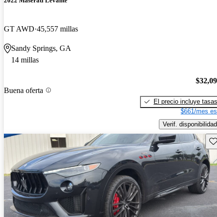
2022 Maserati Levante
GT AWD
45,557 millas
Sandy Springs, GA
14 millas
$32,0
Buena oferta
El precio incluye tasa
$661/mes es
Verif. disponibilidad
Gu