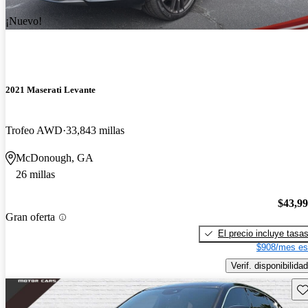
¡Nuevo!
2021 Maserati Levante
Trofeo AWD
33,843 millas
McDonough, GA
26 millas
$43,9
Gran oferta
El precio incluye tasa
$908/mes es
Verif. disponibilidad
Gu