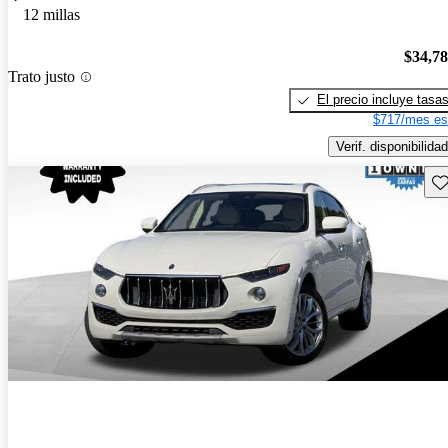
12 millas
$34,7
Trato justo
El precio incluye tasa
$717/mes es
Verif. disponibilidad
Gu