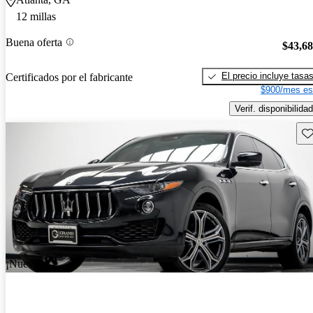
12 millas
Buena oferta
$43,6
El precio incluye tasa
Certificados por el fabricante
$900/mes es
Verif. disponibilidad
Gu
¡Nuevo!