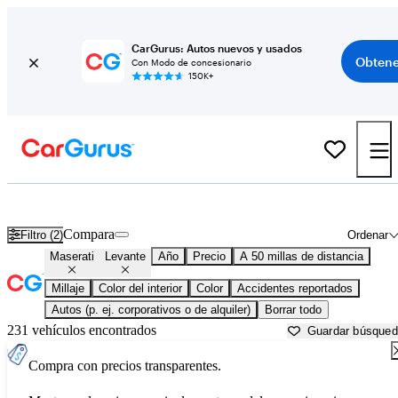
CarGurus: Autos nuevos y usados
Obtene
Con Modo de concesionario
150K+
Maserati Levante usados en venta cerca de
Atlanta, GA
Compara
Filtro (2)
Ordenar
Maserati
Levante
Año
Precio
A 50 millas de distancia
Millaje
Color del interior
Color
Accidentes reportados
Autos (p. ej. corporativos o de alquiler)
Borrar todo
231 vehículos encontrados
Guardar búsque
Compra con precios transparentes.