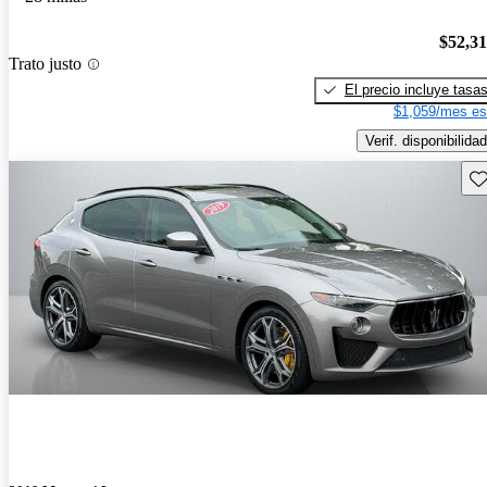
$52,3
Trato justo
El precio incluye tasa
$1,059/mes es
Verif. disponibilidad
Gu