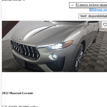
El precio incluye tasa
$804/mes es
Verif. disponibilidad
Gu
¡Nuevo!
2022 Maserati Levante