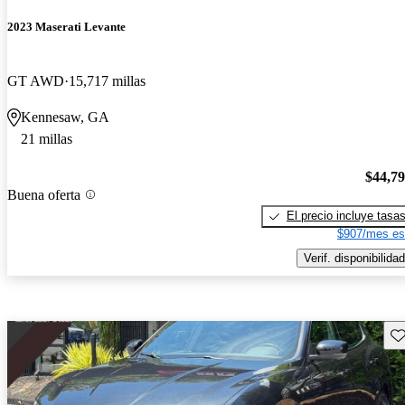
2023 Maserati Levante
GT AWD
15,717 millas
Kennesaw, GA
21 millas
$44,7
Buena oferta
El precio incluye tasa
$907/mes es
Verif. disponibilidad
Gu