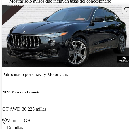
Mostrar solo avisos que incluyan tasas del concesionario
Gu
¡Nuevo!
Patrocinado por
Gravity Motor Cars
2023 Maserati Levante
GT AWD
36,225 millas
Marietta, GA
15 millas