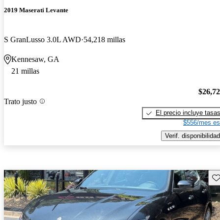
2019 Maserati Levante
S GranLusso 3.0L AWD
54,218 millas
Kennesaw, GA
21 millas
$26,7
Trato justo
El precio incluye tasa
$556/mes es
Verif. disponibilidad
Gu