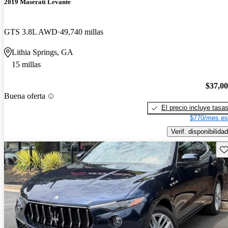
2019 Maserati Levante
GTS 3.8L AWD
49,740 millas
Lithia Springs, GA
15 millas
$37,0
Buena oferta
El precio incluye tasa
$770/mes es
Verif. disponibilidad
Gu