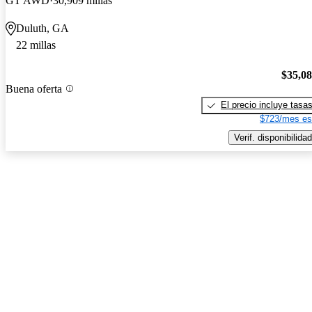
GT AWD
30,909 millas
Duluth, GA
22 millas
$35,0
Buena oferta
El precio incluye tasa
$723/mes es
Verif. disponibilidad