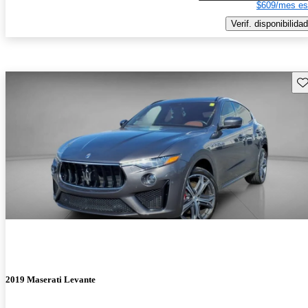
$609/mes es
Verif. disponibilidad
Gu
2019 Maserati Levante