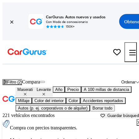
CarGurus: Autos nuevos y usados
Obtene
Con Modo de concesionario
150K+
Maserati Levante usados en venta cerca de
Anderson, SC
Compara
Filtro (2)
Ordenar
Maserati
Levante
Año
Precio
A 100 millas de distancia
Millaje
Color del interior
Color
Accidentes reportados
Autos (p. ej. corporativos o de alquiler)
Borrar todo
221 vehículos encontrados
Guardar búsque
Compra con precios transparentes.