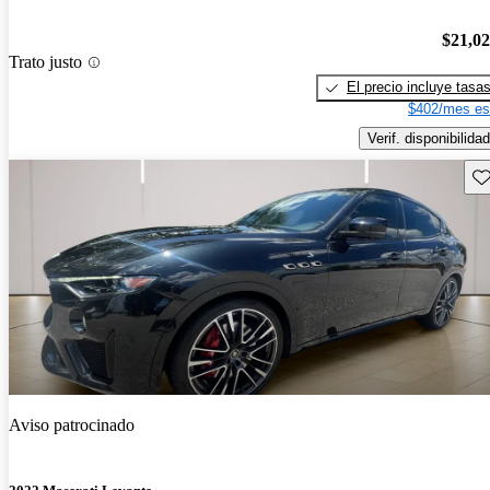
$21,0
Trato justo
El precio incluye tasa
$402/mes es
Verif. disponibilidad
Gu
Aviso patrocinado