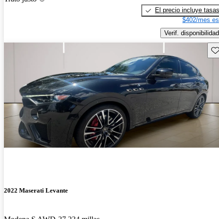
El precio incluye tasa
$402/mes es
Verif. disponibilidad
Gu
2022 Maserati Levante