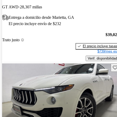
GT AWD
28,307 millas
Entrega a domicilio desde Marietta, GA
El precio incluye envío de $232
$39,0
Trato justo
El precio incluye tasa
$739/mes es
Verif. disponibilidad
Gu