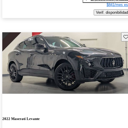
$841/mes es
Verif. disponibilidad
Gu
2022 Maserati Levante