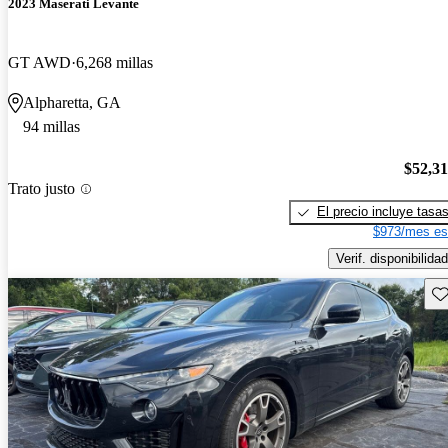
2023 Maserati Levante
GT AWD
6,268 millas
Alpharetta, GA
94 millas
$52,3
Trato justo
El precio incluye tasa
$973/mes es
Verif. disponibilidad
Gu