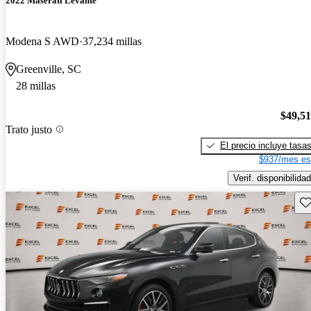
2022 Maserati Levante
Modena S AWD
37,234 millas
Greenville, SC
28 millas
$49,5
Trato justo
El precio incluye tasa
$937/mes es
Verif. disponibilidad
Gu