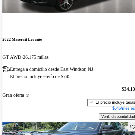
2022 Maserati Levante
GT AWD
26,175 millas
Entrega a domicilio desde East Windsor, NJ
El precio incluye envío de $745
$34,1
Gran oferta
El precio incluye tasa
$646/mes es
Verif. disponibilidad
Gu