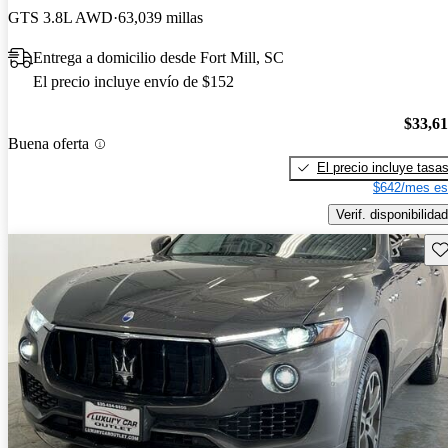
GTS 3.8L AWD
63,039 millas
Entrega a domicilio desde Fort Mill, SC
El precio incluye envío de $152
$33,6
Buena oferta
El precio incluye tasa
$642/mes es
Verif. disponibilidad
Gu