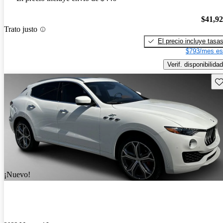
$41,9
Trato justo
El precio incluye tasa
$793/mes es
Verif. disponibilidad
Gu
¡Nuevo!