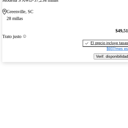
Modena S AWD
37,234 millas
Greenville, SC
28 millas
$49,5
Trato justo
El precio incluye tasa
$937/mes es
Verif. disponibilidad