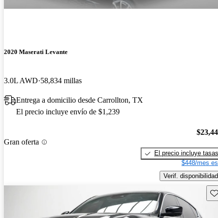
2020 Maserati Levante
3.0L AWD
58,834 millas
Entrega a domicilio desde Carrollton, TX
El precio incluye envío de $1,239
$23,4
Gran oferta
El precio incluye tasa
$448/mes es
Verif. disponibilidad
Gu