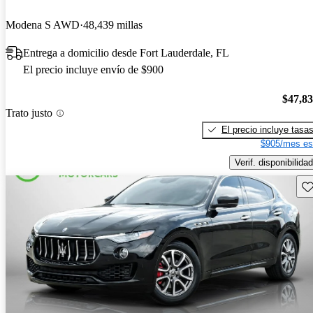
Modena S AWD
48,439 millas
Entrega a domicilio desde Fort Lauderdale, FL
El precio incluye envío de $900
$47,8
Trato justo
El precio incluye tasa
$905/mes es
Verif. disponibilidad
Gu