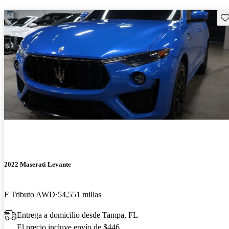
Gu
2022 Maserati Levante
F Tributo AWD
54,551 millas
Entrega a domicilio desde Tampa, FL
El precio incluye envío de $446