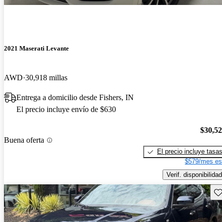
2021 Maserati Levante
AWD
30,918 millas
Entrega a domicilio desde Fishers, IN
El precio incluye envío de $630
$30,5
Buena oferta
El precio incluye tasa
$579/mes es
Verif. disponibilidad
Gu