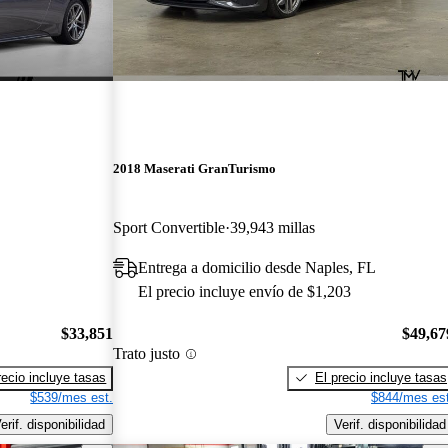
2018 Maserati GranTurismo
Sport Convertible
39,943 millas
Entrega a domicilio desde Naples, FL
El precio incluye envío de $1,203
$33,851
$49,67
Trato justo
recio incluye tasas
El precio incluye tasas
$539/mes est.
$844/mes est
erif. disponibilidad
Verif. disponibilidad