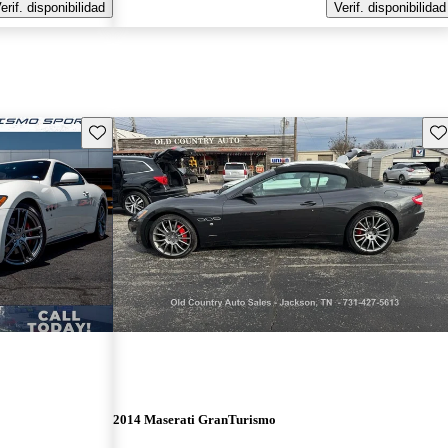
erif. disponibilidad
Verif. disponibilidad
Guarda este Aviso
Gu
2014 Maserati GranTurismo