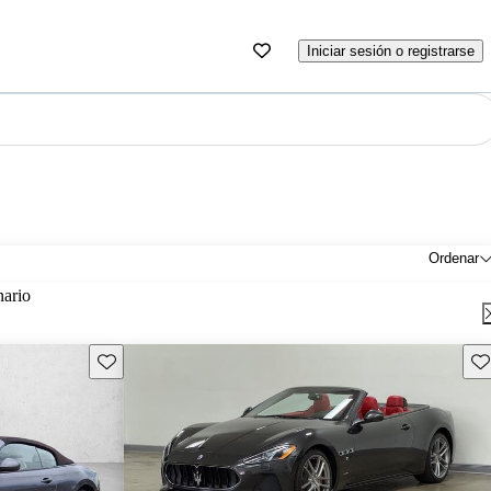
Iniciar sesión o registrarse
Ordenar
nario
Guarda este Aviso
Gu