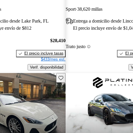
s
Sport
38,620 millas
cilio desde Lake Park, FL
Entrega a domicilio desde Linc
uye envío de $812
El precio incluye envío de $1,0
$28,410
Trato justo
El precio incluye tasas
El p
$433/mes est.
Verif. disponibilidad
V
Guarda este Aviso