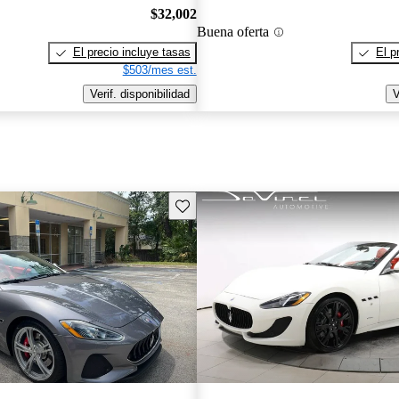
$32,002
Buena oferta
El precio incluye tasas
El p
$503/mes est.
Verif. disponibilidad
V
Guarda este Aviso