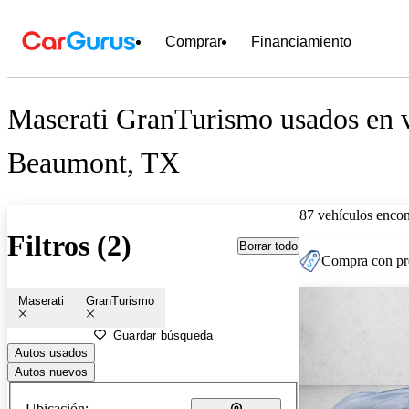
Comprar
Financiamiento
Maserati GranTurismo usados en v
Beaumont, TX
87 vehículos encon
Filtros (2)
Borrar todo
Compra con pre
Maserati
GranTurismo
Guardar búsqueda
Autos usados
Autos nuevos
Ubicación: