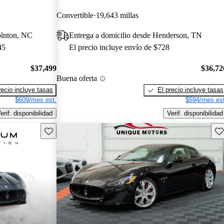
Convertible
19,643 millas
olnton, NC
Entrega a domicilio desde Henderson, TN
45
El precio incluye envío de $728
$37,499
$36,72
Buena oferta
recio incluye tasas
El precio incluye tasas
$609/mes est.
$594/mes est
erif. disponibilidad
Verif. disponibilidad
Guarda este Aviso
Gu