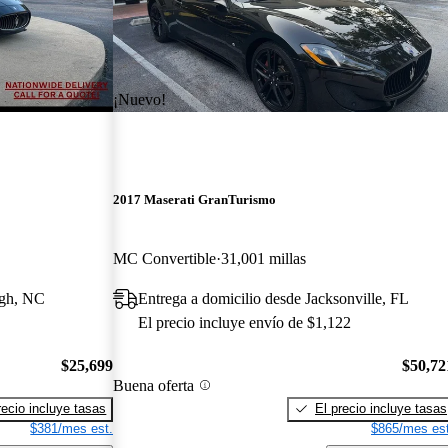
¡Nuevo!
2017 Maserati GranTurismo
MC Convertible
31,001 millas
igh, NC
Entrega a domicilio desde Jacksonville, FL
El precio incluye envío de $1,122
$25,699
$50,72
Buena oferta
recio incluye tasas
El precio incluye tasas
$381/mes est.
$865/mes est