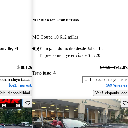
2012 Maserati GranTurismo
MC Coupe
10,612 millas
onville, FL
Entrega a domicilio desde Joliet, IL
El precio incluye envío de $1,720
$38,126
$44,073
$42,07
Trato justo
recio incluye tasas
El precio incluye tasas
$621/mes est.
$697/mes est
erif. disponibilidad
Verif. disponibilidad
Guarda este Aviso
Gu