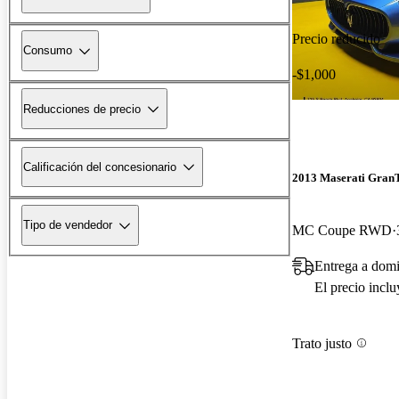
Precio reducido
Consumo
-$1,000
Reducciones de precio
Calificación del concesionario
2013 Maserati Gran
Tipo de vendedor
MC Coupe RWD
Entrega a dom
El precio incl
Trato justo