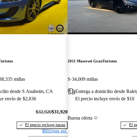
Turismo
2011 Maserati GranTurismo
38,335 millas
S
34,009 millas
icilio desde S Anaheim, CA
Entrega a domicilio desde Rale
uye envío de $2,836
El precio incluye envío de $10
$32,920
$31,920
Buena oferta
El precio incluye tasas
El p
$501/mes est.