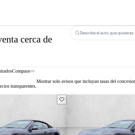
Describe el auto que quisieras
enta cerca de
trados
Compara
Mostrar solo avisos que incluyan tasas del concesio
cios transparentes.
Guarda este Aviso