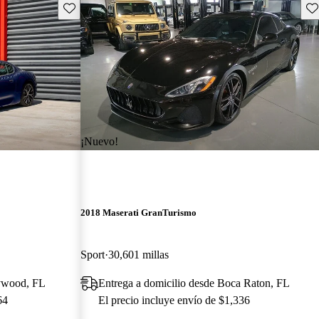
Guarda este Aviso
Gu
¡Nuevo!
2018 Maserati GranTurismo
Sport
30,601 millas
lywood, FL
Entrega a domicilio desde Boca Raton, FL
64
El precio incluye envío de $1,336