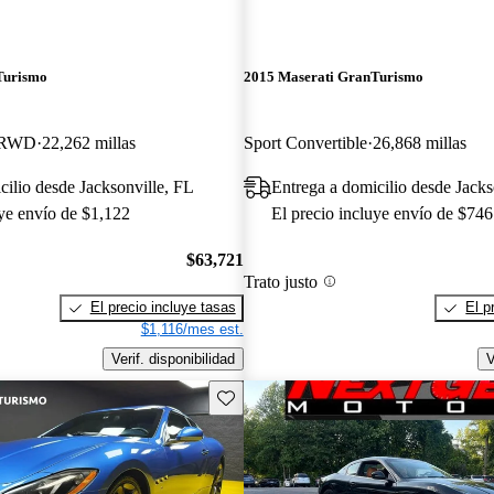
Turismo
2015 Maserati GranTurismo
e RWD
22,262 millas
Sport Convertible
26,868 millas
cilio desde Jacksonville, FL
Entrega a domicilio desde Jacks
uye envío de $1,122
El precio incluye envío de $746
$63,721
Trato justo
El precio incluye tasas
El p
$1,116/mes est.
Verif. disponibilidad
V
Guarda este Aviso