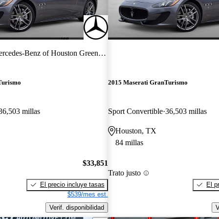
rcedes-Benz of Houston Greenway
Turismo
2015 Maserati GranTurismo
36,503 millas
Sport Convertible
36,503 millas
Houston, TX
84 millas
$33,851
Trato justo
El precio incluye tasas
El p
$539/mes est.
Verif. disponibilidad
V