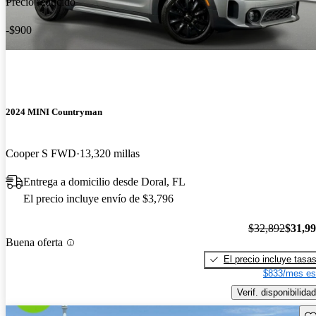
Precio reducido
-$900
2024 MINI Countryman
Cooper S FWD
13,320 millas
Entrega a domicilio desde Doral, FL
El precio incluye envío de $3,796
$32,892
$31,9
Buena oferta
El precio incluye tasa
$833/mes es
Verif. disponibilidad
Gu