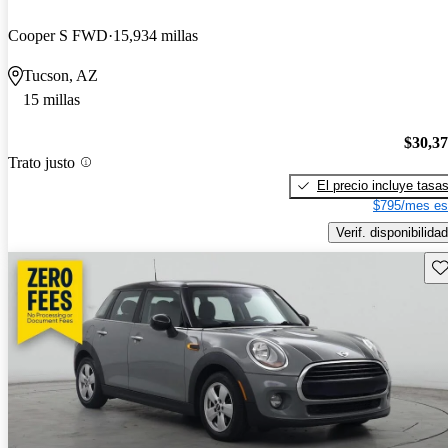
Cooper S FWD
15,934 millas
Tucson, AZ
15 millas
$30,3
Trato justo
El precio incluye tasa
$795/mes es
Verif. disponibilidad
Gu