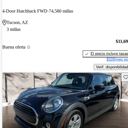
4-Door Hatchback FWD
74,580 millas
Tucson, AZ
3 millas
$11,6
Buena oferta
El precio incluye tasa
$328/mes es
Verif. disponibilidad
Gu