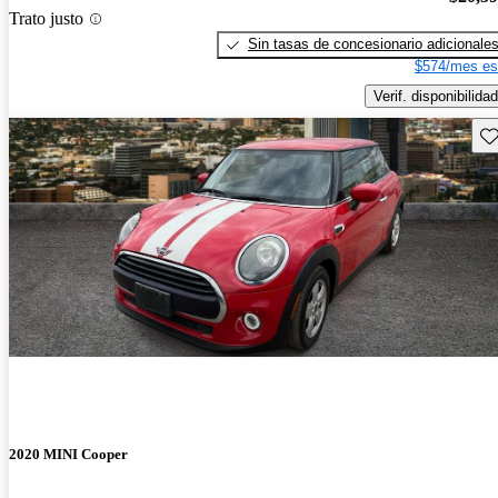
Trato justo
Sin tasas de concesionario adicionale
$574/mes es
Verif. disponibilidad
Gu
2020 MINI Cooper