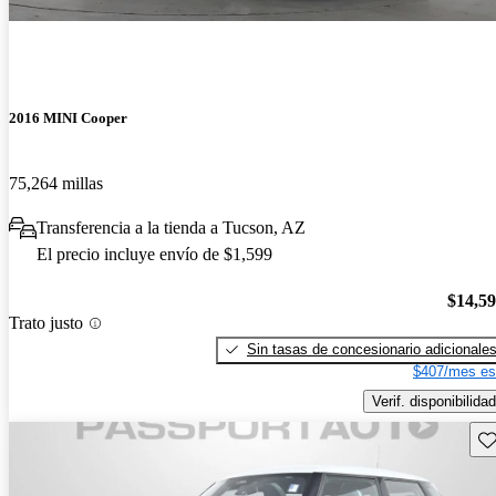
2016 MINI Cooper
75,264 millas
Transferencia a la tienda a Tucson, AZ
El precio incluye envío de $1,599
$14,5
Trato justo
Sin tasas de concesionario adicionale
$407/mes es
Verif. disponibilidad
Gu