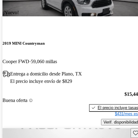
¡Nuevo!
2019 MINI Countryman
Cooper FWD
59,060 millas
Entrega a domicilio desde Plano, TX
El precio incluye envío de $829
$15,4
Buena oferta
El precio incluye tasa
$431/mes es
Verif. disponibilidad
Gu