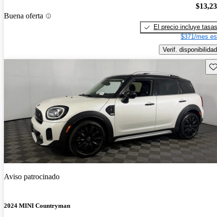
$13,2
Buena oferta
El precio incluye tasa
$371/mes es
Verif. disponibilidad
Gu
Aviso patrocinado
2024 MINI Countryman