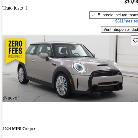
$30,9
Trato justo
El precio incluye tasa
$811/mes es
Verif. disponibilidad
Gu
¡Nuevo!
2024 MINI Cooper