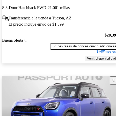
S 3-Door Hatchback FWD
21,061 millas
Transferencia a la tienda a Tucson, AZ
El precio incluye envío de $1,399
$28,3
Buena oferta
Sin tasas de concesionario adicionale
$740/mes es
Verif. disponibilidad
Gu