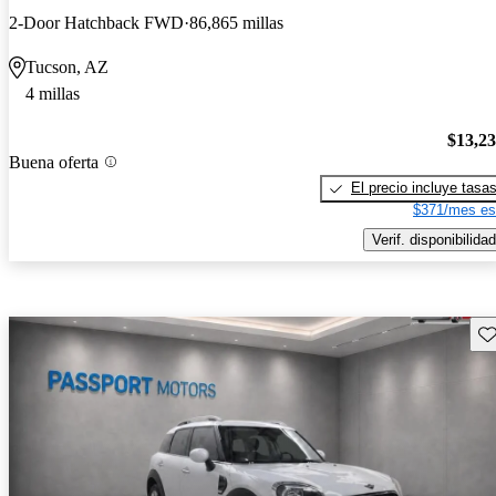
2-Door Hatchback FWD
86,865 millas
Tucson, AZ
4 millas
$13,2
Buena oferta
El precio incluye tasa
$371/mes es
Verif. disponibilidad
Gu