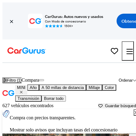
CarGurus: Autos nuevos y usados
Obtene
Con Modo de concesionario
150K+
Autos MINI usados en venta cerca de
Tucson, AZ
Compara
Filtro (1)
Ordenar
MINI
Año
A 50 millas de distancia
Millaje
Color
Transmisión
Borrar todo
627 vehículos encontrados
Guardar búsque
Compra con precios transparentes.
Mostrar solo avisos que incluyan tasas del concesionario