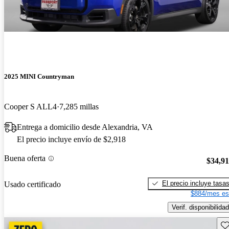
2025 MINI Countryman
Cooper S ALL4
7,285 millas
Entrega a domicilio desde Alexandria, VA
El precio incluye envío de $2,918
Buena oferta
$34,9
El precio incluye tasa
Usado certificado
$884/mes es
Verif. disponibilidad
Gu