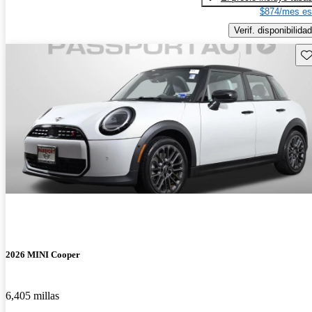
$874/mes es
Verif. disponibilidad
Gu
2026 MINI Cooper
6,405 millas