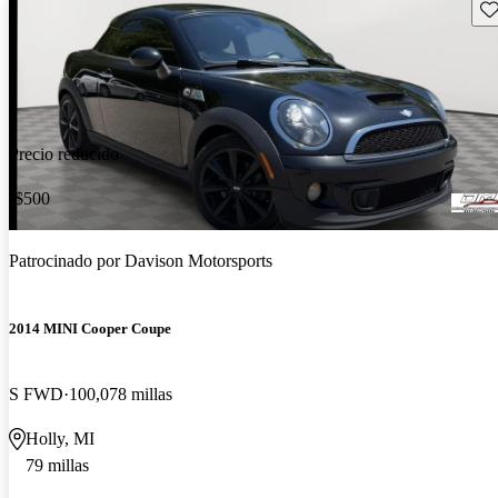
Gu
Precio reducido
-$500
Patrocinado por
Davison Motorsports
2014 MINI Cooper Coupe
S FWD
100,078 millas
Holly, MI
79 millas