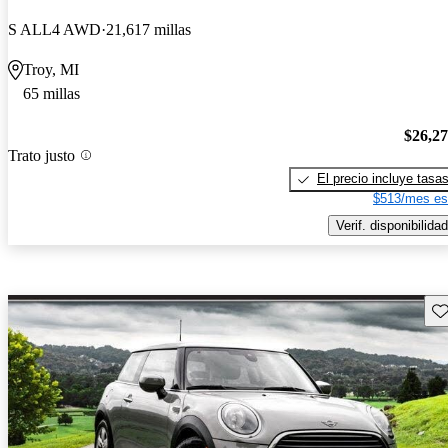
S ALL4 AWD
21,617 millas
Troy, MI
65 millas
$26,2
Trato justo
El precio incluye tasa
$513/mes es
Verif. disponibilidad
Gu