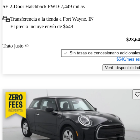
SE 2-Door Hatchback FWD
7,449 millas
Transferencia a la tienda a Fort Wayne, IN
El precio incluye envío de $649
$28,6
Trato justo
Sin tasas de concesionario adicionale
$540/mes es
Verif. disponibilidad
Gu