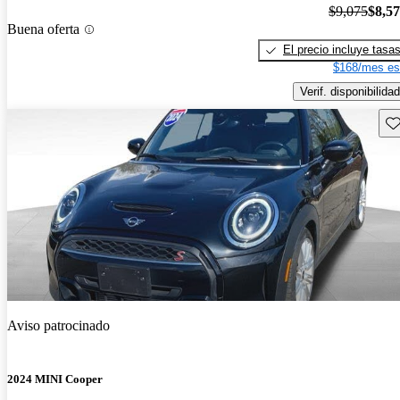
$9,075
$8,5
Buena oferta
El precio incluye tasa
$168/mes es
Verif. disponibilidad
Gu
Aviso patrocinado
2024 MINI Cooper