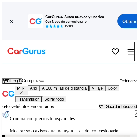
CarGurus: Autos nuevos y usados
Obtene
Con Modo de concesionario
150K+
Autos MINI usados en venta cerca de
Toledo, OH
Compara
Filtro (1)
Ordenar
MINI
Año
A 100 millas de distancia
Millaje
Color
Transmisión
Borrar todo
646 vehículos encontrados
Guardar búsque
Compra con precios transparentes.
Mostrar solo avisos que incluyan tasas del concesionario