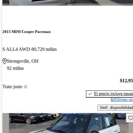
2015 MINI Cooper Paceman
S ALL4 AWD
80,729 millas
Strongsville, OH
92 millas
$12,9
Trato justo
El precio incluye tasa
$253/mes es
Verif. disponibilidad
Gu