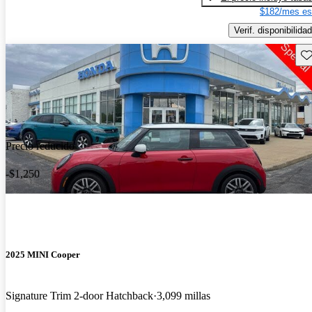
$182/mes es
Verif. disponibilidad
Gu
Precio reducido
-$1,250
2025 MINI Cooper
Signature Trim 2-door Hatchback
3,099 millas