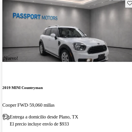
Gu
¡Nuevo!
2019 MINI Countryman
Cooper FWD
59,060 millas
Entrega a domicilio desde Plano, TX
El precio incluye envío de $933