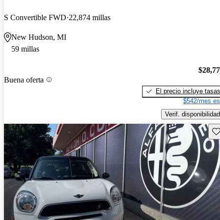
S Convertible FWD
22,874 millas
New Hudson, MI
59 millas
$28,7
Buena oferta
El precio incluye tasa
$542/mes es
Verif. disponibilidad
Gu