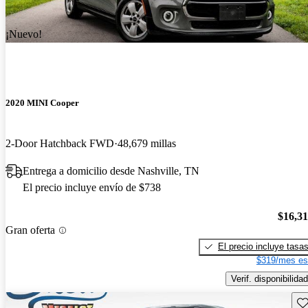
¡Nuevo!
2020 MINI Cooper
2-Door Hatchback FWD
48,679 millas
Entrega a domicilio desde Nashville, TN
El precio incluye envío de $738
$16,3
Gran oferta
El precio incluye tasa
$319/mes es
Verif. disponibilidad
Gu