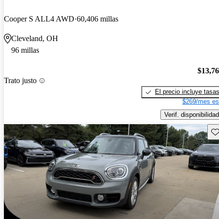
Cooper S ALL4 AWD
60,406 millas
Cleveland, OH
96 millas
$13,7
Trato justo
El precio incluye tasa
$269/mes es
Verif. disponibilidad
Gu