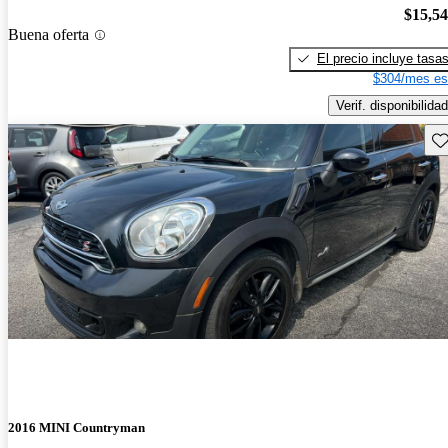
$15,5
Buena oferta
El precio incluye tasa
$304/mes es
Verif. disponibilidad
Gu
2016 MINI Countryman