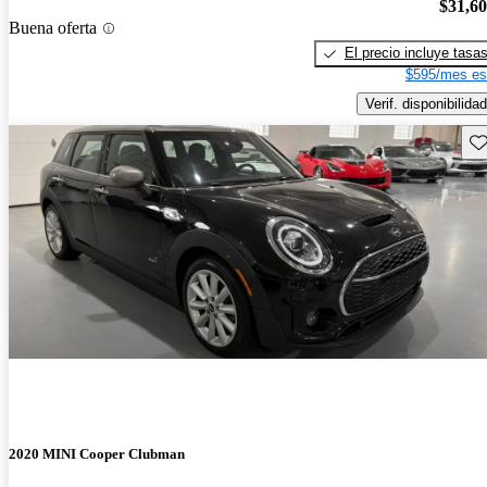
$31,6
Buena oferta
El precio incluye tasa
$595/mes es
Verif. disponibilidad
Gu
2020 MINI Cooper Clubman