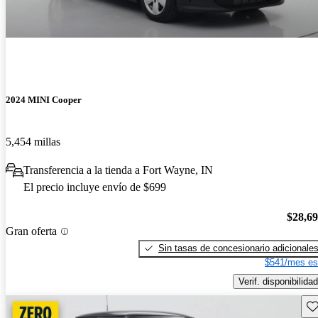
2024 MINI Cooper
5,454 millas
Transferencia a la tienda a Fort Wayne, IN
El precio incluye envío de $699
$28,6
Gran oferta
Sin tasas de concesionario adicionale
$541/mes es
Verif. disponibilidad
Gu