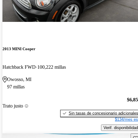
2013 MINI Cooper
Hatchback FWD
100,222 millas
Owosso, MI
97 millas
$6,8
Trato justo
Sin tasas de concesionario adicionale
$134/mes es
Verif. disponibilidad
Gu