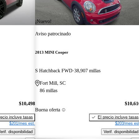
¡Nuevo!
Aviso patrocinado
2013 MINI Cooper
S Hatchback FWD
38,907 millas
Fort Mill, SC
86 millas
$10,498
$10,61
Buena oferta
recio incluye tasas
El precio incluye tasas
$201/mes est.
$203/mes est
erif. disponibilidad
Verif. disponibilidad