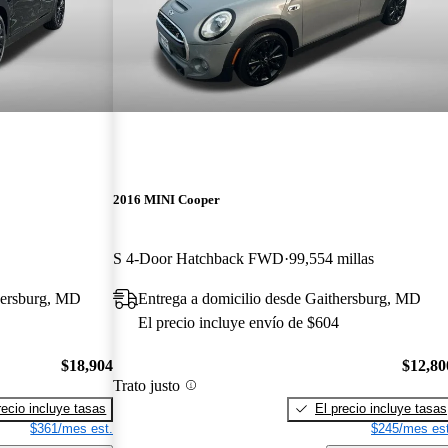
2016 MINI Cooper
S 4-Door Hatchback FWD
99,554 millas
hersburg, MD
Entrega a domicilio desde Gaithersburg, MD
El precio incluye envío de $604
$18,904
$12,80
Trato justo
recio incluye tasas
El precio incluye tasas
$361/mes est.
$245/mes est