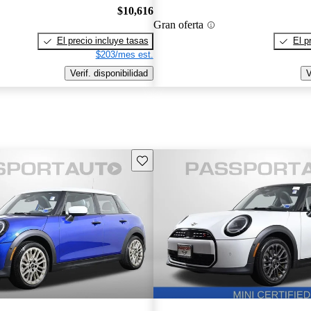
$10,616
Gran oferta
El precio incluye tasas
El p
$203/mes est.
Verif. disponibilidad
V
Guarda este Aviso