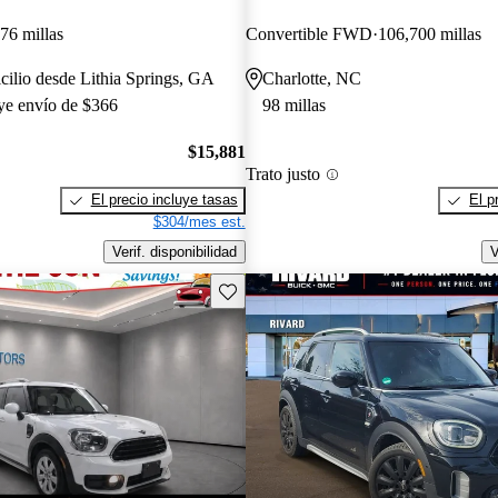
76 millas
Convertible FWD
106,700 millas
cilio desde Lithia Springs, GA
Charlotte, NC
uye envío de $366
98 millas
$15,881
Trato justo
El precio incluye tasas
El p
$304/mes est.
Verif. disponibilidad
V
Guarda este Aviso