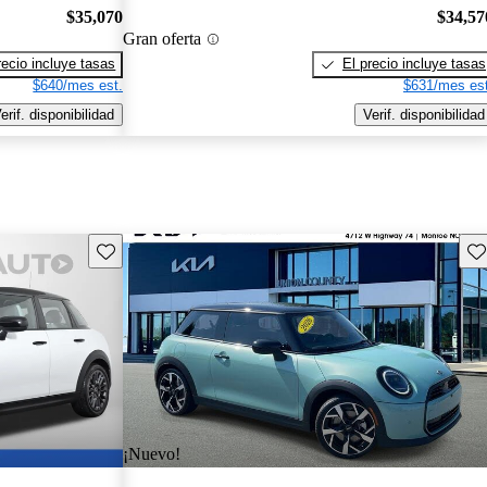
$35,070
$34,57
Gran oferta
recio incluye tasas
El precio incluye tasas
$640/mes est.
$631/mes est
erif. disponibilidad
Verif. disponibilidad
Guarda este Aviso
Gu
¡Nuevo!