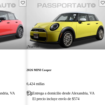
Guarda este Aviso
Gu
¡Nuevo!
2026 MINI Cooper
6,424 millas
andria, VA
Entrega a domicilio desde Alexandria, VA
El precio incluye envío de $574