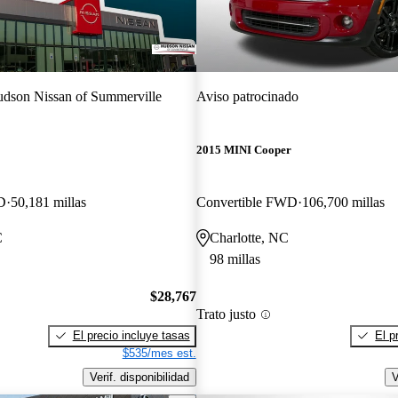
dson Nissan of Summerville
Aviso patrocinado
2015 MINI Cooper
D
50,181 millas
Convertible FWD
106,700 millas
C
Charlotte, NC
98 millas
$28,767
Trato justo
El precio incluye tasas
El p
$535/mes est.
Verif. disponibilidad
V