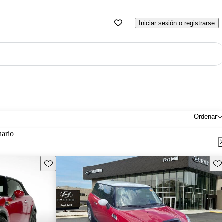
Iniciar sesión o registrarse
Ordenar
nario
Guarda este Aviso
Gu