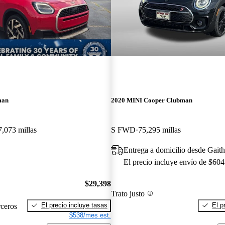
man
2020 MINI Cooper Clubman
7,073 millas
S FWD
75,295 millas
Entrega a domicilio desde Gait
El precio incluye envío de $604
$29,398
Trato justo
El precio incluye tasas
El p
rceros
$538/mes est.