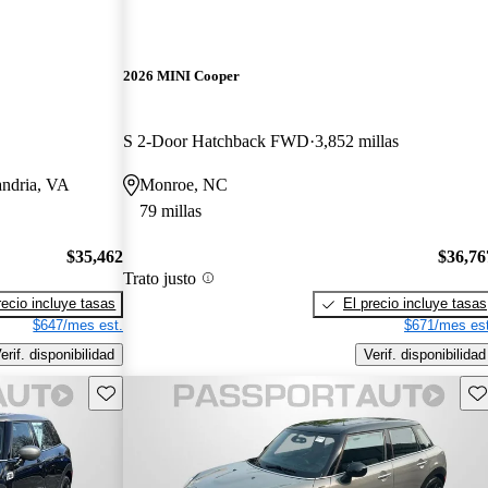
2026 MINI Cooper
S 2-Door Hatchback FWD
3,852 millas
andria, VA
Monroe, NC
79 millas
$35,462
$36,76
Trato justo
recio incluye tasas
El precio incluye tasas
$647/mes est.
$671/mes est
erif. disponibilidad
Verif. disponibilidad
Guarda este Aviso
Gu