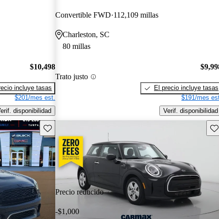
Convertible FWD
112,109 millas
Charleston, SC
80 millas
$10,498
$9,99
Trato justo
recio incluye tasas
El precio incluye tasas
$201/mes est.
$191/mes est
erif. disponibilidad
Verif. disponibilidad
Guarda este Aviso
Gu
Precio reducido
-$1,000