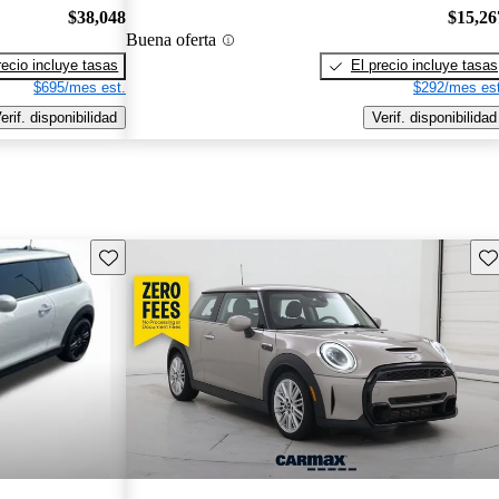
$38,048
$15,26
Buena oferta
recio incluye tasas
El precio incluye tasas
$695/mes est.
$292/mes est
erif. disponibilidad
Verif. disponibilidad
Guarda este Aviso
Gu