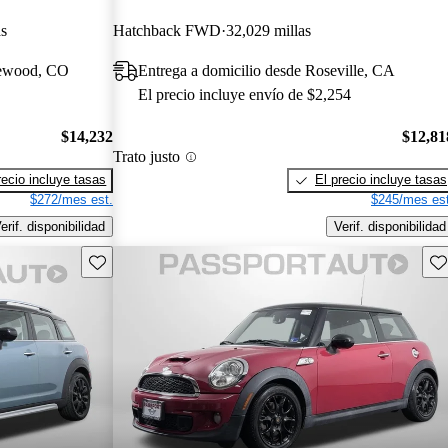
as
Hatchback FWD
32,029 millas
lewood, CO
Entrega a domicilio desde Roseville, CA
El precio incluye envío de $2,254
$14,232
$12,81
Trato justo
recio incluye tasas
El precio incluye tasas
$272/mes est.
$245/mes est
erif. disponibilidad
Verif. disponibilidad
Guarda este Aviso
Gu