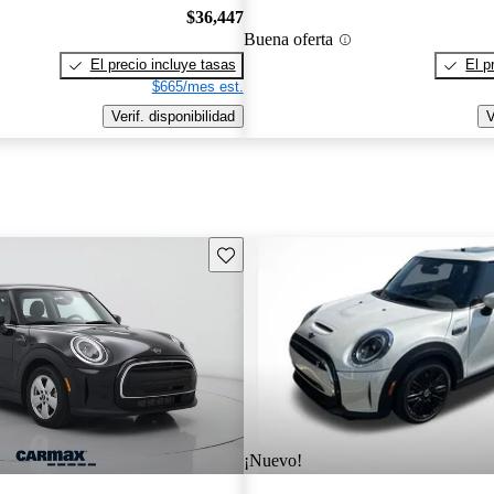
$36,447
Buena oferta
El precio incluye tasas
El p
$665/mes est.
Verif. disponibilidad
V
Guarda este Aviso
¡Nuevo!