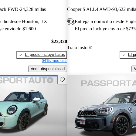
back FWD
24,328 millas
Cooper S ALL4 AWD
93,622 mill
cilio desde Houston, TX
Entrega a domicilio desde Eng
uye envío de $1,600
El precio incluye envío de $735
$22,320
Trato justo
El precio incluye tasas
El p
$415/mes est.
Verif. disponibilidad
V
Guarda este Aviso