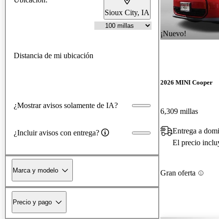
Sioux City, IA
¡Nuevo!
Distancia de mi ubicación
2026 MINI Cooper
¿Mostrar avisos solamente de IA?
6,309 millas
Entrega a domi
¿Incluir avisos con entrega?
El precio incl
Marca y modelo
Gran oferta
Precio y pago