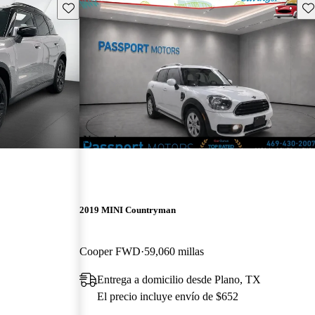
Guarda este Aviso
Gu
¡Nuevo!
2019 MINI Countryman
Cooper FWD
59,060 millas
Entrega a domicilio desde Plano, TX
El precio incluye envío de $652