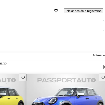
Iniciar sesión o registrarse
Ordenar
nario
Guarda este Aviso
Gu