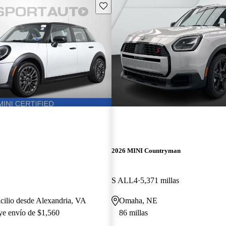
Guarda este Aviso
2026 MINI Countryman
S ALL4
5,371 millas
cilio desde Alexandria, VA
Omaha, NE
uye envío de $1,560
86 millas