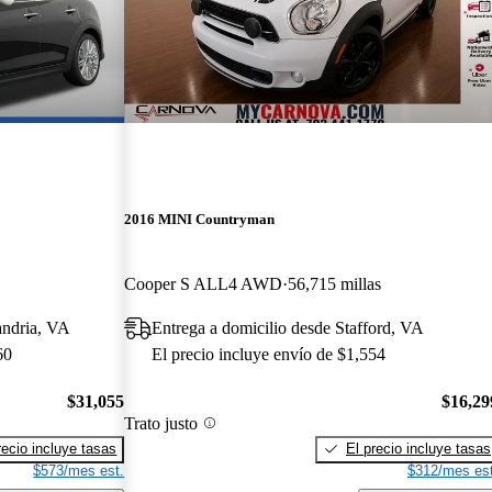
2016 MINI Countryman
Cooper S ALL4 AWD
56,715 millas
andria, VA
Entrega a domicilio desde Stafford, VA
60
El precio incluye envío de $1,554
$31,055
$16,29
Trato justo
recio incluye tasas
El precio incluye tasas
$573/mes est.
$312/mes est