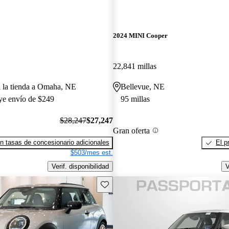
2024 MINI Cooper
22,841 millas
a la tienda a Omaha, NE
Bellevue, NE
uye envío de $249
95 millas
$28,247
$27,247
Gran oferta
n tasas de concesionario adicionales
El p
$503/mes est.
Verif. disponibilidad
V
Guarda este Aviso