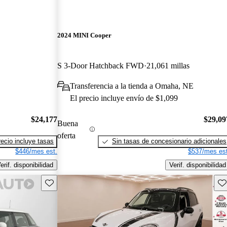
2024 MINI Cooper
S 3-Door Hatchback FWD
21,061 millas
Transferencia a la tienda a Omaha, NE
El precio incluye envío de $1,099
$24,177
$29,09
Buena
oferta
recio incluye tasas
Sin tasas de concesionario adicionales
$446/mes est.
$537/mes est
erif. disponibilidad
Verif. disponibilidad
Guarda este Aviso
Gu