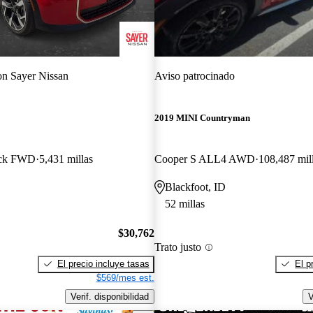
n Sayer Nissan
Aviso patrocinado
2019 MINI Countryman
ack FWD
5,431 millas
Cooper S ALL4 AWD
108,487 mil
Blackfoot, ID
52 millas
$30,762
Trato justo
El precio incluye tasas
El p
$569/mes est.
Verif. disponibilidad
V