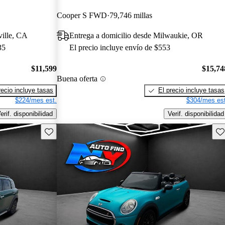
Cooper S FWD
79,746 millas
ville, CA
Entrega a domicilio desde Milwaukie, OR
35
El precio incluye envío de $553
$11,599
$15,74
Buena oferta
recio incluye tasas
El precio incluye tasas
$224/mes est.
$304/mes est
erif. disponibilidad
Verif. disponibilidad
Guarda este Aviso
Gu