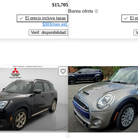
$15,705
Buena oferta
El precio incluye tasas
El p
$303/mes est.
Verif. disponibilidad
V
Guarda este Aviso