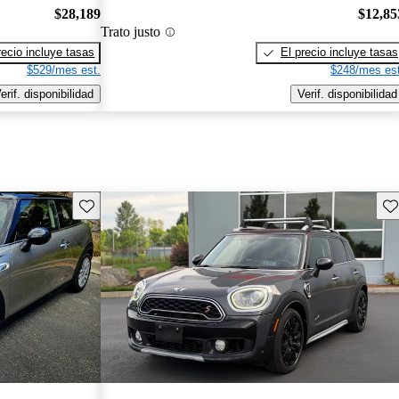
$28,189
$12,85
Trato justo
recio incluye tasas
El precio incluye tasas
$529/mes est.
$248/mes est
erif. disponibilidad
Verif. disponibilidad
Guarda este Aviso
Gu