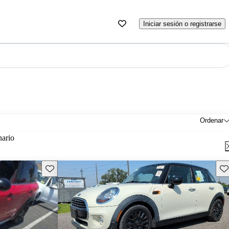
Iniciar sesión o registrarse
Ordenar
nario
Guarda este Aviso
Gu