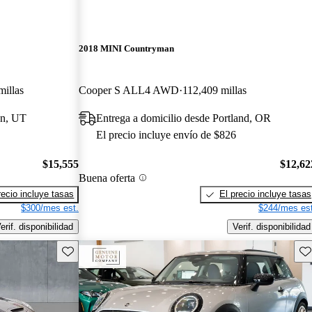
2018 MINI Countryman
millas
Cooper S ALL4 AWD
112,409 millas
en, UT
Entrega a domicilio desde Portland, OR
El precio incluye envío de $826
$15,555
$12,62
Buena oferta
recio incluye tasas
El precio incluye tasas
$300/mes est.
$244/mes est
erif. disponibilidad
Verif. disponibilidad
Guarda este Aviso
Gu