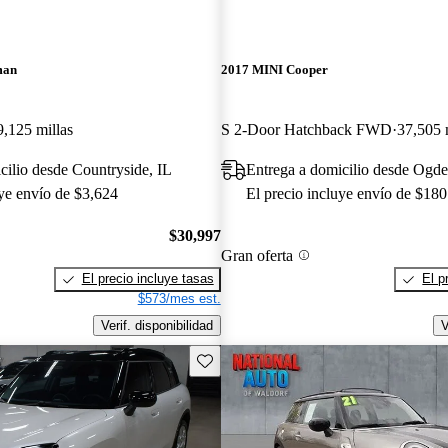
man
2017 MINI Cooper
9,125 millas
S 2-Door Hatchback FWD
37,505 
cilio desde Countryside, IL
Entrega a domicilio desde Ogd
uye envío de $3,624
El precio incluye envío de $180
$30,997
Gran oferta
El precio incluye tasas
El p
$573/mes est.
Verif. disponibilidad
V
Guarda este Aviso