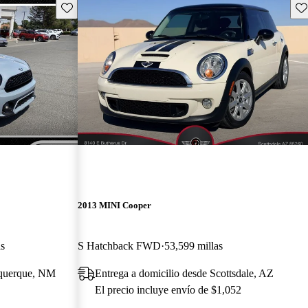
Guarda este Aviso
Gu
2013 MINI Cooper
as
S Hatchback FWD
53,599 millas
uquerque, NM
Entrega a domicilio desde Scottsdale, AZ
El precio incluye envío de $1,052