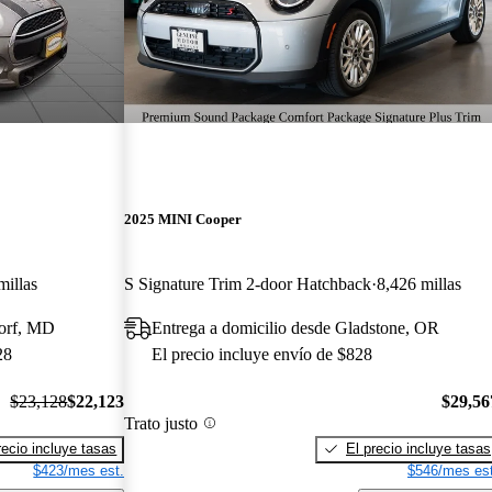
2025 MINI Cooper
millas
S Signature Trim 2-door Hatchback
8,426 millas
dorf, MD
Entrega a domicilio desde Gladstone, OR
28
El precio incluye envío de $828
$23,128
$22,123
$29,56
Trato justo
recio incluye tasas
El precio incluye tasas
$423/mes est.
$546/mes est