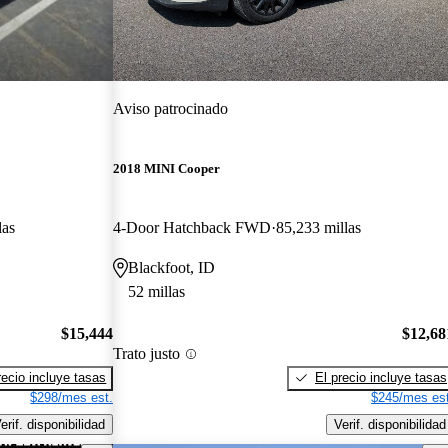
Aviso patrocinado
2018 MINI Cooper
las
4-Door Hatchback FWD
85,233 millas
Blackfoot, ID
52 millas
$15,444
$12,68
Trato justo
recio incluye tasas
El precio incluye tasas
$298/mes est.
$245/mes est
erif. disponibilidad
Verif. disponibilidad