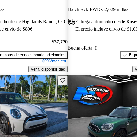
las
Hatchback FWD
32,029 millas
icilio desde Highlands Ranch, CO
Entrega a domicilio desde Rose
uye envío de $806
El precio incluye envío de $1,0
$37,770
Buena oferta
n tasas de concesionario adicionales
El p
$696/mes est.
Verif. disponibilidad
V
Guarda este Aviso