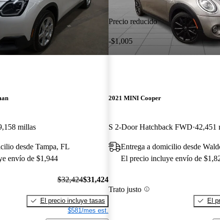
Precio reducido
-$1,005
man
2021 MINI Cooper
9,158 millas
S 2-Door Hatchback FWD
42,451 
cilio desde Tampa, FL
Entrega a domicilio desde Wal
uye envío de $1,944
El precio incluye envío de $1,8
$32,424
$31,424
Trato justo
El precio incluye tasas
El p
$581/mes est.