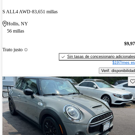
S ALL4 AWD
83,651 millas
Hollis, NY
56 millas
$9,9
Trato justo
Sin tasas de concesionario adicionale
$197/mes es
Verif. disponibilidad
Gu