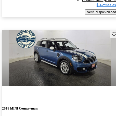
$262/mes es
Verif. disponibilidad
Gu
2018 MINI Countryman