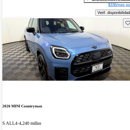
$336/mes es
Verif. disponibilidad
Gu
2026 MINI Countryman
S ALL4
4,240 millas