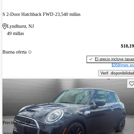
S 2-Door Hatchback FWD
23,540 millas
Lyndhurst, NJ
49 millas
$18,1
Buena oferta
El precio incluye tasa
$358/mes es
Verif. disponibilidad
Gu
Precio reducido