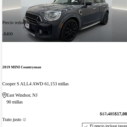
Precio reducido
-$400
2019 MINI Countryman
Cooper S ALL4 AWD
61,153 millas
East Windsor, NJ
90 millas
$17,485
$17,0
Trato justo
El precio incluye tasa