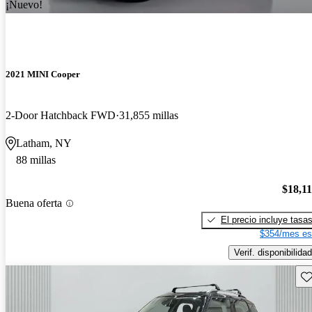
¡Nuevo!
2021 MINI Cooper
2-Door Hatchback FWD
31,855 millas
Latham, NY
88 millas
$18,1
Buena oferta
El precio incluye tasa
$354/mes es
Verif. disponibilidad
Gu