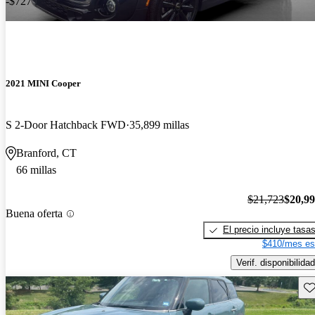
-$727
2021 MINI Cooper
S 2-Door Hatchback FWD
35,899 millas
Branford, CT
66 millas
$21,723
$20,9
Buena oferta
El precio incluye tasa
$410/mes es
Verif. disponibilidad
Gu