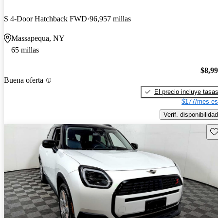
S 4-Door Hatchback FWD
96,957 millas
Massapequa, NY
65 millas
$8,9
Buena oferta
El precio incluye tasa
$177/mes es
Verif. disponibilidad
Gu