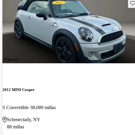
Gu
¡Nuevo!
2012 MINI Cooper
S Convertible
38,089 millas
Schenectady, NY
88 millas