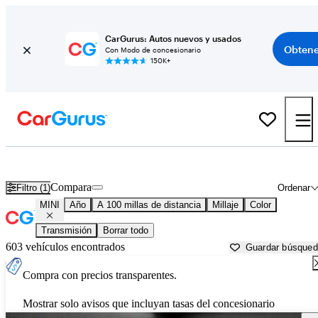
CarGurus: Autos nuevos y usados
Obtene
Con Modo de concesionario
150K+
Autos MINI usados en venta cerca de
Newburgh, NY
Compara
Filtro (1)
Ordenar
MINI
Año
A 100 millas de distancia
Millaje
Color
Transmisión
Borrar todo
603 vehículos encontrados
Guardar búsque
Compra con precios transparentes.
Mostrar solo avisos que incluyan tasas del concesionario