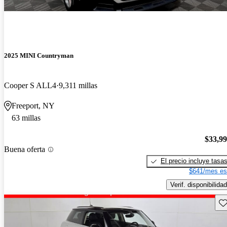
2025 MINI Countryman
Cooper S ALL4
9,311 millas
Freeport, NY
63 millas
$33,9
Buena oferta
El precio incluye tasa
$641/mes es
Verif. disponibilidad
Gu