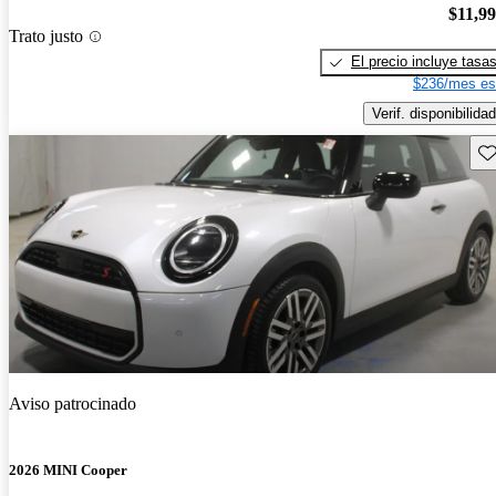
$11,9
Trato justo
El precio incluye tasa
$236/mes es
Verif. disponibilidad
Gu
Aviso patrocinado
2026 MINI Cooper