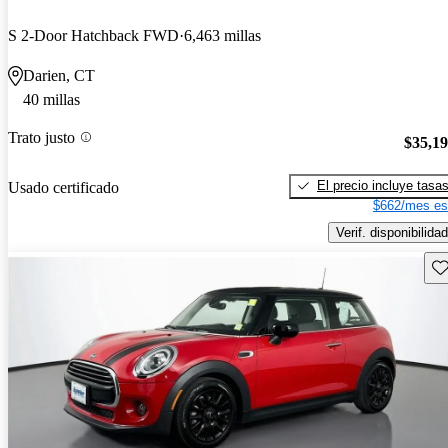
S 2-Door Hatchback FWD
6,463 millas
Darien, CT
40 millas
Trato justo
$35,1
El precio incluye tasa
Usado certificado
$662/mes es
Verif. disponibilidad
Gu