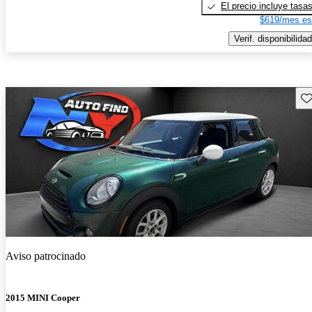
El precio incluye tasa
$619/mes es
Verif. disponibilidad
Gu
Aviso patrocinado
2015 MINI Cooper