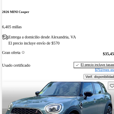
2026 MINI Cooper
6,405 millas
Entrega a domicilio desde Alexandria, VA
El precio incluye envío de $570
Gran oferta
$35,4
El precio incluye tasa
Usado certificado
$751/mes es
Verif. disponibilidad
Gu