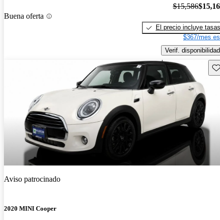
$15,586
$15,1
Buena oferta
El precio incluye tasa
$367/mes es
Verif. disponibilidad
Gu
Aviso patrocinado
2020 MINI Cooper