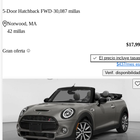
5-Door Hatchback FWD
30,087 millas
Norwood, MA
42 millas
$17,9
Gran oferta
El precio incluye tasa
$437/mes es
Verif. disponibilidad
Gu