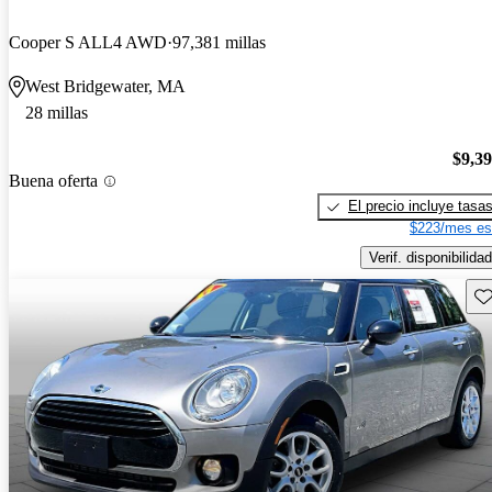
Cooper S ALL4 AWD
97,381 millas
West Bridgewater, MA
28 millas
$9,3
Buena oferta
El precio incluye tasa
$223/mes es
Verif. disponibilidad
Gu