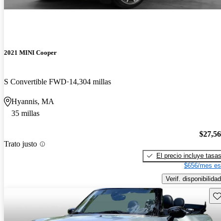
2021 MINI Cooper
S Convertible FWD
14,304 millas
Hyannis, MA
35 millas
$27,5
Trato justo
El precio incluye tasa
$656/mes es
Verif. disponibilidad
Gu