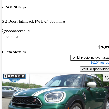
2024 MINI Cooper
S 2-Door Hatchback FWD
24,836 millas
Woonsocket, RI
38 millas
$26,8
Buena oferta
El precio incluye tasa
$610/mes es
Verif. disponibilidad
Gu