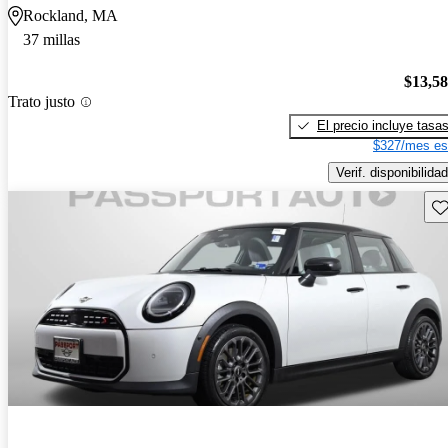
Rockland, MA
37 millas
$13,5
Trato justo
El precio incluye tasa
$327/mes es
Verif. disponibilidad
Gu