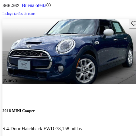
$66,362
Buena oferta
Incluye tarifas de conc.
Gu
¡Nuevo!
2016 MINI Cooper
S 4-Door Hatchback FWD
78,158 millas