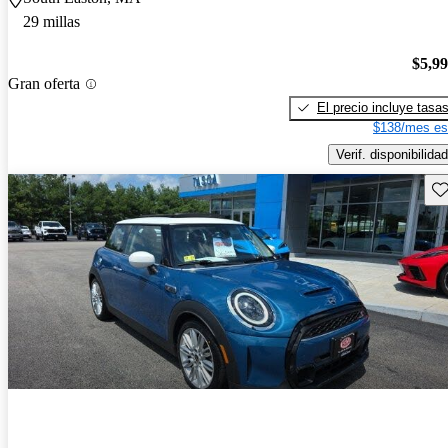
29 millas
$5,9
Gran oferta
El precio incluye tasa
$138/mes es
Verif. disponibilidad
Gu