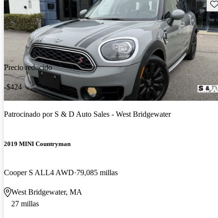
Gu
Precio reducido
-$424
Patrocinado por
S & D Auto Sales - West Bridgewater
2019 MINI Countryman
Cooper S ALL4 AWD
79,085 millas
West Bridgewater, MA
27 millas