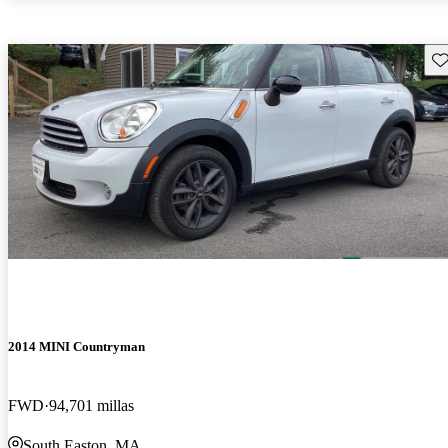
Gu
2014 MINI Countryman
FWD
94,701 millas
South Easton, MA