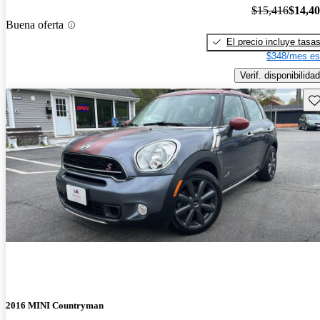
$15,416
$14,4
Buena oferta
El precio incluye tasa
$348/mes es
Verif. disponibilidad
Gu
2016 MINI Countryman