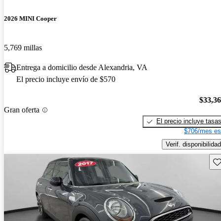
2026 MINI Cooper
5,769 millas
Entrega a domicilio desde Alexandria, VA
El precio incluye envío de $570
$33,3
Gran oferta
El precio incluye tasa
$706/mes es
Verif. disponibilidad
Gu