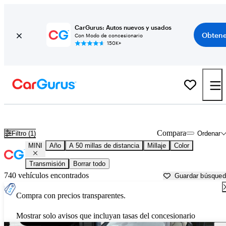
CarGurus: Autos nuevos y usados
Obtene
Con Modo de concesionario
150K+
Autos MINI usados en venta cerca de
New Bedford, MA
Compara
Filtro (1)
Ordenar
MINI
Año
A 50 millas de distancia
Millaje
Color
Transmisión
Borrar todo
740 vehículos encontrados
Guardar búsque
Compra con precios transparentes.
Mostrar solo avisos que incluyan tasas del concesionario