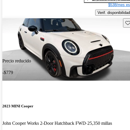
$538/mes es
Verif. disponibilidad
Gu
Precio reducido
-$779
2023 MINI Cooper
John Cooper Works 2-Door Hatchback FWD
25,350 millas