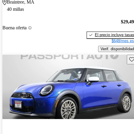
Braintree, MA
40 millas
$29,4
Buena oferta
El precio incluye tasa
$648/mes es
Verif. disponibilidad
Gu