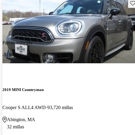
Gu
Precio reducido
-$1,007
2019 MINI Countryman
Cooper S ALL4 AWD
93,720 millas
Abington, MA
32 millas