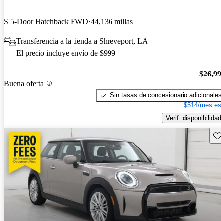
S 5-Door Hatchback FWD
44,136 millas
Transferencia a la tienda a Shreveport, LA
El precio incluye envío de $999
$26,9
Buena oferta
Sin tasas de concesionario adicionale
$514/mes es
Verif. disponibilidad
Gu