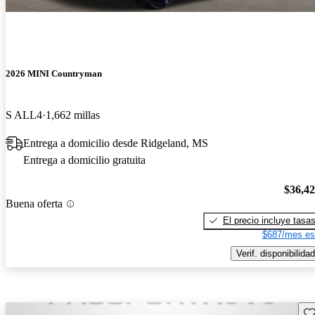
2026 MINI Countryman
S ALL4
1,662 millas
Entrega a domicilio desde Ridgeland, MS
Entrega a domicilio gratuita
$36,4
Buena oferta
El precio incluye tasa
$687/mes es
Verif. disponibilidad
Gu