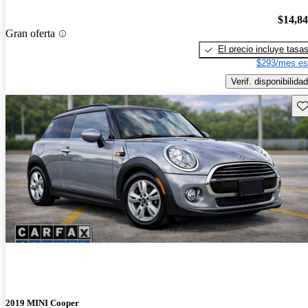
$14,8
Gran oferta
El precio incluye tasa
$293/mes es
Verif. disponibilidad
Gu
2019 MINI Cooper