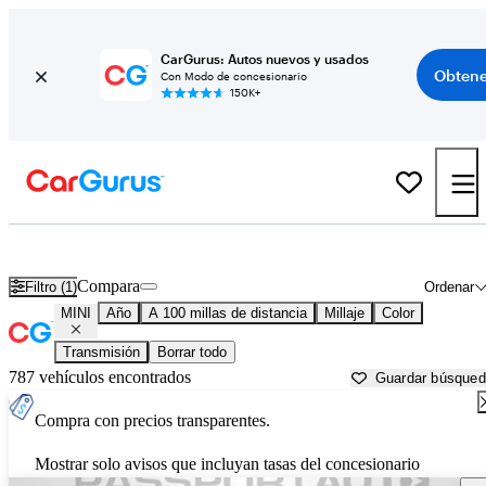
CarGurus: Autos nuevos y usados
Obtene
Con Modo de concesionario
150K+
Autos MINI usados en venta cerca de
Natchitoches, LA
Compara
Filtro (1)
Ordenar
MINI
Año
A 100 millas de distancia
Millaje
Color
Transmisión
Borrar todo
787 vehículos encontrados
Guardar búsque
Compra con precios transparentes.
Mostrar solo avisos que incluyan tasas del concesionario