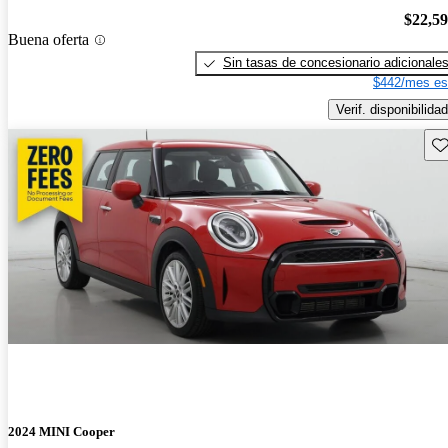
$22,5
Buena oferta
Sin tasas de concesionario adicionale
$442/mes es
Verif. disponibilidad
Gu
2024 MINI Cooper