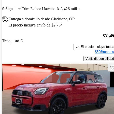
S Signature Trim 2-door Hatchback
8,426 millas
Entrega a domicilio desde Gladstone, OR
El precio incluye envío de $2,754
$31,4
Trato justo
El precio incluye tasa
$596/mes es
Verif. disponibilidad
Gu