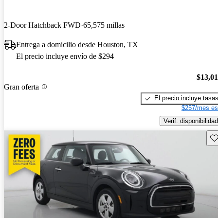
2-Door Hatchback FWD
65,575 millas
Entrega a domicilio desde Houston, TX
El precio incluye envío de $294
$13,0
Gran oferta
El precio incluye tasa
$257/mes es
Verif. disponibilidad
Gu