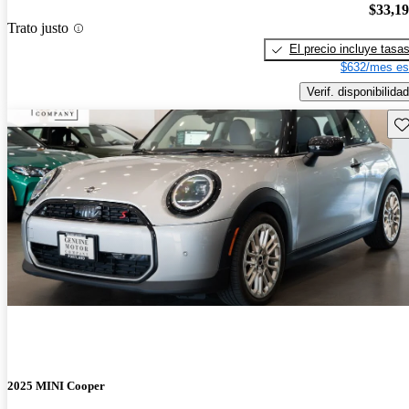
$33,1
Trato justo
El precio incluye tasa
$632/mes es
Verif. disponibilidad
Gu
2025 MINI Cooper