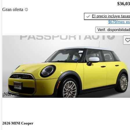
$36,0
Gran oferta
El precio incluye tasa
$679/mes es
Verif. disponibilidad
Gu
¡Nuevo!
2026 MINI Cooper