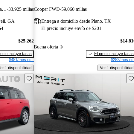
John Cooper Works 2-Door Hatchback FWD
33,925 millas
Cooper FWD
59,060 millas
well, GA
Entrega a domicilio desde Plano, TX
64
El precio incluye envío de $201
$25,262
$14,81
Buena oferta
recio incluye tasas
El precio incluye tasas
$481/mes est.
$282/mes est
erif. disponibilidad
Verif. disponibilidad
Guarda este Aviso
Gu