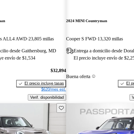
man
2024 MINI Countryman
rks ALL4 AWD
23,805 millas
Cooper S FWD
13,320 millas
cilio desde Gaithersburg, MD
Entrega a domicilio desde Dora
uye envío de $1,534
El precio incluye envío de $2,2
$32,894
Buena oferta
El precio incluye tasas
El p
$620/mes est.
Verif. disponibilidad
V
Guarda este Aviso