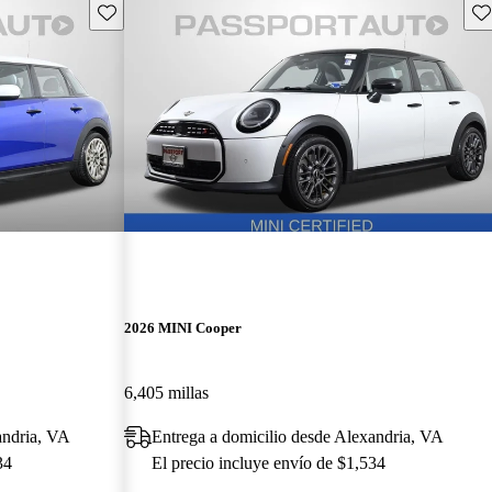
Guarda este Aviso
Gu
2026 MINI Cooper
6,405 millas
andria, VA
Entrega a domicilio desde Alexandria, VA
34
El precio incluye envío de $1,534