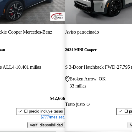
ckie Cooper Mercedes-Benz
Aviso patrocinado
man
2024 MINI Cooper
ks ALL4
10,401 millas
S 3-Door Hatchback FWD
27,795 
Broken Arrow, OK
33 millas
$42,666
Trato justo
El precio incluye tasas
El p
$777/mes est.
Verif. disponibilidad
V