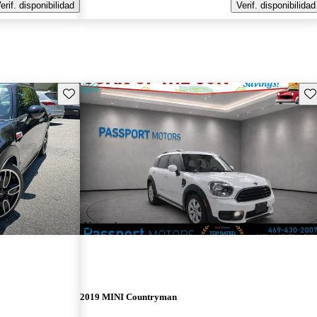
erif. disponibilidad
Verif. disponibilidad
Guarda este Aviso
Gu
¡Nuevo!
2019 MINI Countryman