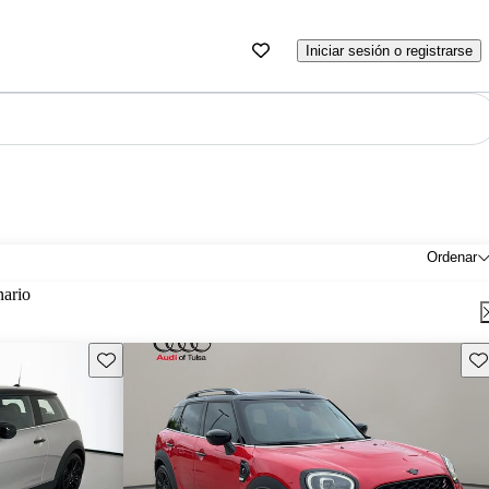
Iniciar sesión o registrarse
Ordenar
nario
Guarda este Aviso
Gu