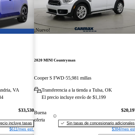
¡Nuevo!
2020 MINI Countryman
Cooper S FWD
55,981 millas
andria, VA
Transferencia a la tienda a Tulsa, OK
34
El precio incluye envío de $1,199
$33,530
$20,19
Buena
oferta
recio incluye tasas
Sin tasas de concesionario adicionales
$611/mes est.
$384/mes est