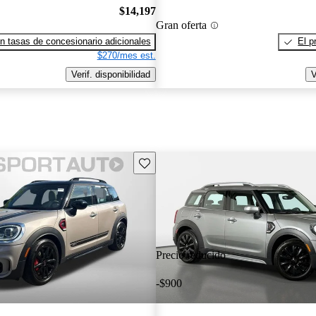
$14,197
Gran oferta
n tasas de concesionario adicionales
El p
$270/mes est.
Verif. disponibilidad
V
Guarda este Aviso
Precio reducido
-$900