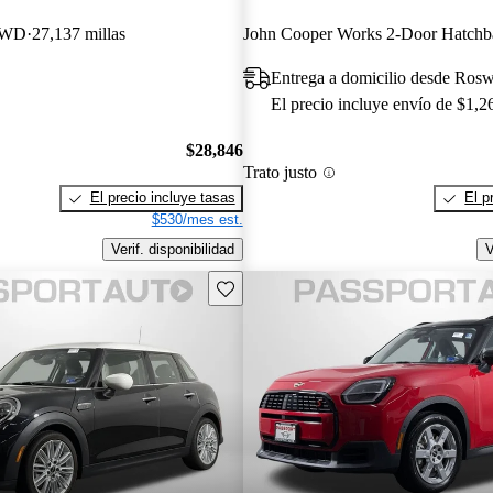
AWD
27,137 millas
Entrega a domicilio desde Ros
El precio incluye envío de $1,2
$28,846
Trato justo
El precio incluye tasas
El p
$530/mes est.
Verif. disponibilidad
V
Guarda este Aviso