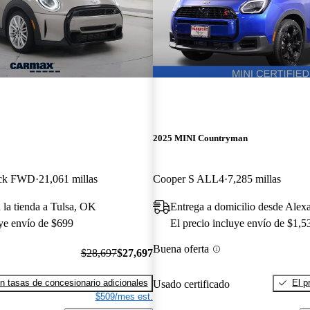
2025 MINI Countryman
ack FWD
21,061 millas
Cooper S ALL4
7,285 millas
 la tienda a Tulsa, OK
Entrega a domicilio desde Alex
uye envío de $699
El precio incluye envío de $1,5
Buena oferta
$28,697
$27,697
n tasas de concesionario adicionales
El p
Usado certificado
$509/mes est.