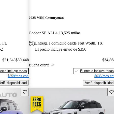
2025 MINI Countryman
Cooper SE ALL4
13,525 millas
l, FL
Entrega a domicilio desde Fort Worth, TX
52
El precio incluye envío de $356
$31,348
$30,448
$34,86
Buena oferta
recio incluye tasas
El precio incluye tasas
$559/mes est.
$635/mes est
erif. disponibilidad
Verif. disponibilidad
Guarda este Aviso
Gu