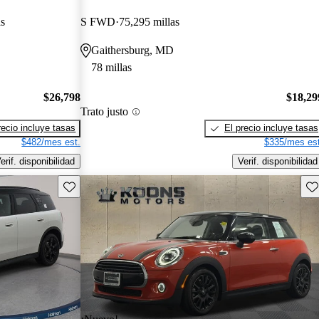
as
S FWD
75,295 millas
Gaithersburg, MD
78 millas
$26,798
$18,29
Trato justo
recio incluye tasas
El precio incluye tasas
$482/mes est.
$335/mes est
erif. disponibilidad
Verif. disponibilidad
Guarda este Aviso
Gu