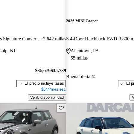
2026 MINI Cooper
John Cooper Works Signature Convertible FWD
2,642 millas
S 4-Door Hatchback FWD
3,800 m
ship, NJ
Allentown, PA
55 millas
$36,679
$35,789
Buena oferta
El precio incluye tasas
El p
$644/mes est.
Verif. disponibilidad
V
Guarda este Aviso