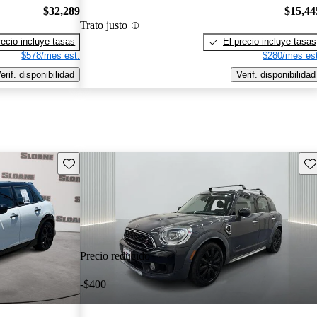
$32,289
$15,44
Trato justo
recio incluye tasas
El precio incluye tasas
$578/mes est.
$280/mes est
erif. disponibilidad
Verif. disponibilidad
Guarda este Aviso
Gu
Precio reducido
-$400