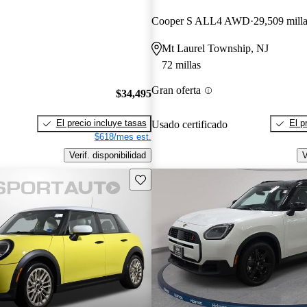
Cooper S ALL4 AWD
29,509 mill
Mt Laurel Township, NJ
72 millas
Gran oferta
$34,495
El precio incluye tasas
El p
Usado certificado
$618/mes est.
Verif. disponibilidad
V
Guarda este Aviso