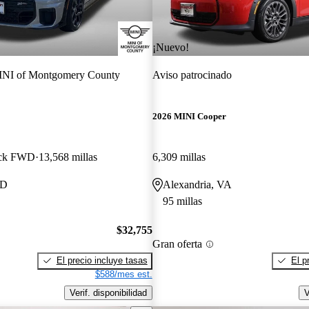
¡Nuevo!
NI of Montgomery County
Aviso patrocinado
2026 MINI Cooper
ack FWD
13,568 millas
6,309 millas
MD
Alexandria, VA
95 millas
$32,755
Gran oferta
El precio incluye tasas
El p
$588/mes est.
Verif. disponibilidad
V