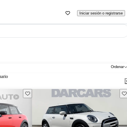
Iniciar sesión o registrarse
Ordenar
nario
Guarda este Aviso
Gu