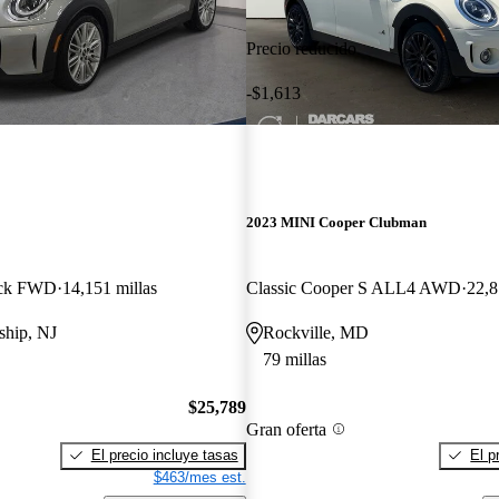
Precio reducido
-$1,613
2023 MINI Cooper Clubman
ack FWD
14,151 millas
Classic Cooper S ALL4 AWD
22,8
ship, NJ
Rockville, MD
79 millas
$25,789
Gran oferta
El precio incluye tasas
El p
$463/mes est.