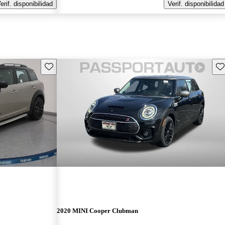
erif. disponibilidad
Verif. disponibilidad
Guarda este Aviso
Gu
2020 MINI Cooper Clubman