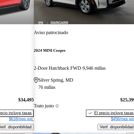
Aviso patrocinado
2024 MINI Cooper
2-Door Hatchback FWD
9,946 millas
Silver Spring, MD
76 millas
$34,495
$25,39
Trato justo
recio incluye tasas
El precio incluye tasas
$618/mes est.
$456/mes est
erif. disponibilidad
Verif. disponibilidad