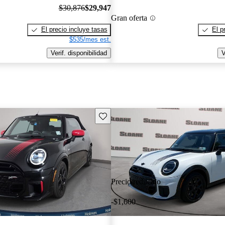
$30,876
$29,947
Gran oferta
El precio incluye tasas
El p
$535/mes est.
Verif. disponibilidad
V
Guarda este Aviso
Precio reducido
-$1,600