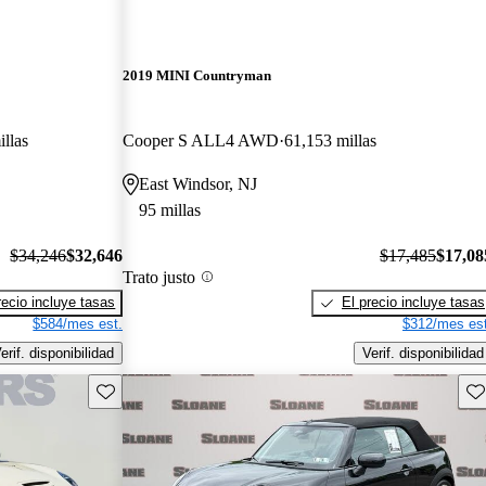
2019 MINI Countryman
illas
Cooper S ALL4 AWD
61,153 millas
East Windsor, NJ
95 millas
$34,246
$32,646
$17,485
$17,08
Trato justo
recio incluye tasas
El precio incluye tasas
$584/mes est.
$312/mes est
erif. disponibilidad
Verif. disponibilidad
Guarda este Aviso
Gu