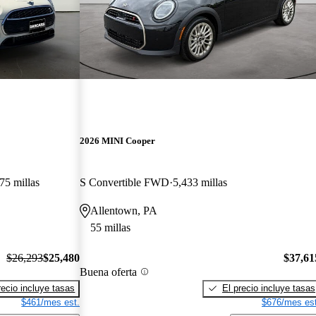
2026 MINI Cooper
75 millas
S Convertible FWD
5,433 millas
Allentown, PA
55 millas
$26,293
$25,480
$37,61
Buena oferta
recio incluye tasas
El precio incluye tasas
$461/mes est.
$676/mes est