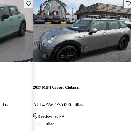
Guarda este Aviso
Gu
2017 MINI Cooper Clubman
illas
ALL4 AWD
35,000 millas
Reedsville, PA
81 millas