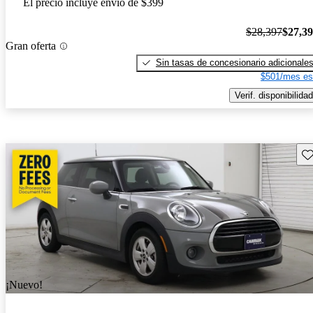
El precio incluye envío de $399
$28,397
$27,3
Gran oferta
Sin tasas de concesionario adicionale
$501/mes es
Verif. disponibilidad
Gu
¡Nuevo!