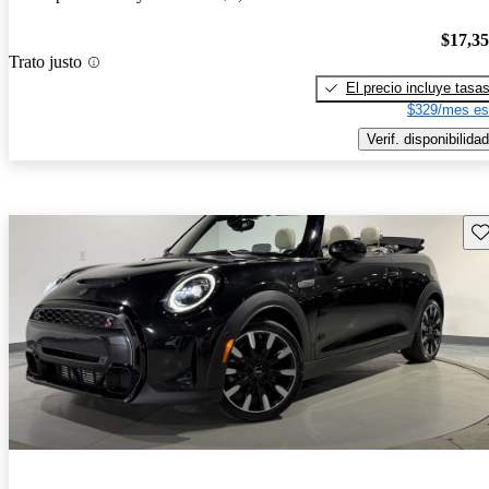
$17,3
Trato justo
El precio incluye tasa
$329/mes es
Verif. disponibilidad
Gu