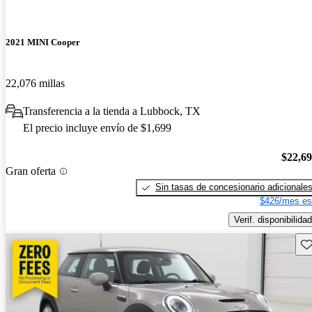
2021 MINI Cooper
22,076 millas
Transferencia a la tienda a Lubbock, TX
El precio incluye envío de $1,699
$22,6
Gran oferta
Sin tasas de concesionario adicionale
$426/mes es
Verif. disponibilidad
Gu