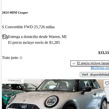
2024 MINI Cooper
S Convertible FWD
25,726 millas
Entrega a domicilio desde Warren, MI
El precio incluye envío de $1,285
$33,5
Trato justo
El precio incluye tasa
$613/mes es
Verif. disponibilidad
Gu