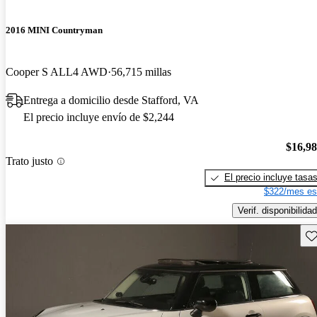
2016 MINI Countryman
Cooper S ALL4 AWD
56,715 millas
Entrega a domicilio desde Stafford, VA
El precio incluye envío de $2,244
$16,9
Trato justo
El precio incluye tasa
$322/mes es
Verif. disponibilidad
Gu