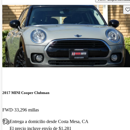
Gu
¡Nuevo!
2017 MINI Cooper Clubman
FWD
33,296 millas
Entrega a domicilio desde Costa Mesa, CA
El precio incluye envío de $1,281