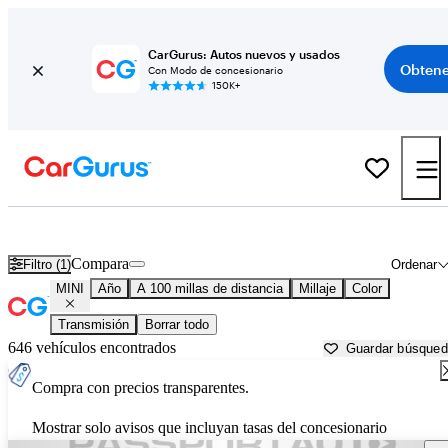
CarGurus: Autos nuevos y usados
Obtene
Con Modo de concesionario
150K+
Autos MINI usados en venta cerca de
Hobbs, NM
Compara
Filtro (1)
Ordenar
MINI
Año
A 100 millas de distancia
Millaje
Color
Transmisión
Borrar todo
646 vehículos encontrados
Guardar búsque
Compra con precios transparentes.
Mostrar solo avisos que incluyan tasas del concesionario