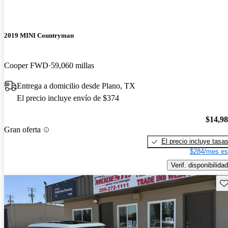
2019 MINI Countryman
Cooper FWD
59,060 millas
Entrega a domicilio desde Plano, TX
El precio incluye envío de $374
$14,9
Gran oferta
El precio incluye tasa
$284/mes es
Verif. disponibilidad
Gu