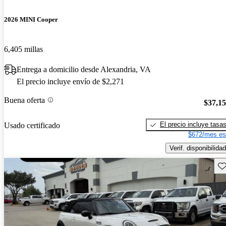
2026 MINI Cooper
6,405 millas
Entrega a domicilio desde Alexandria, VA
El precio incluye envío de $2,271
Buena oferta
$37,1
El precio incluye tasa
Usado certificado
$672/mes es
Verif. disponibilidad
Gu