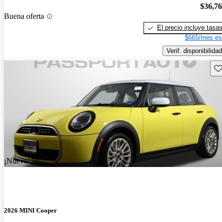
$36,7
Buena oferta
El precio incluye tasa
$665/mes es
Verif. disponibilidad
Gu
¡Nuevo!
2026 MINI Cooper