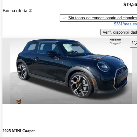
$19,5
Buena oferta
Sin tasas de concesionario adicionale
$381/mes es
Verif. disponibilidad
Gu
2025 MINI Cooper