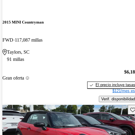
2015 MINI Countryman
FWD
117,087 millas
Taylors, SC
91 millas
$6,1
Gran oferta
El precio incluye tasa
$121/mes es
Verif. disponibilidad
Gu