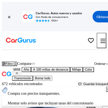
CarGurus: Autos nuevos y usados
Obtene
Con Modo de concesionario
150K+
Autos MINI usados en venta cerca de
Greeneville, TN
Compara
Filtro (1)
Ordenar
MINI
Año
A 100 millas de distancia
Millaje
Color
Transmisión
Borrar todo
672 vehículos encontrados
Guardar búsque
Compra con precios transparentes.
Mostrar solo avisos que incluyan tasas del concesionario