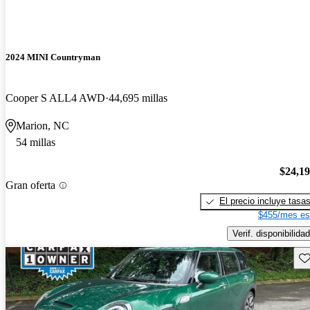
2024 MINI Countryman
Cooper S ALL4 AWD
44,695 millas
Marion, NC
54 millas
$24,1
Gran oferta
El precio incluye tasa
$455/mes es
Verif. disponibilidad
Gu