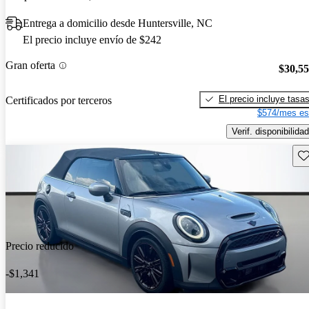
Entrega a domicilio desde Huntersville, NC
El precio incluye envío de $242
Gran oferta
$30,5
El precio incluye tasa
Certificados por terceros
$574/mes es
Verif. disponibilidad
Gu
Precio reducido
-$1,341