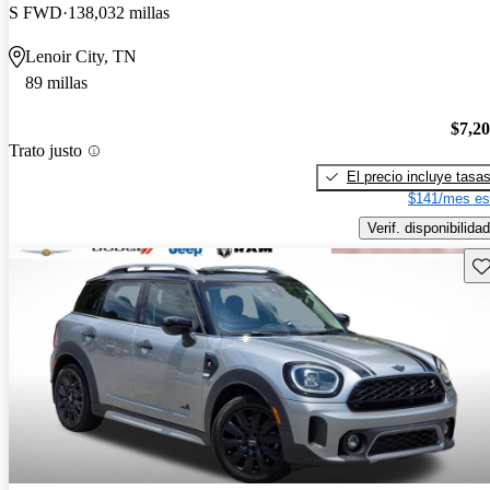
S FWD
138,032 millas
Lenoir City, TN
89 millas
$7,2
Trato justo
El precio incluye tasa
$141/mes es
Verif. disponibilidad
Gu