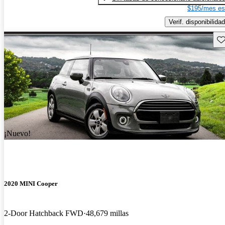
$195/mes es
Verif. disponibilidad
Gu
¡Nuevo!
2020 MINI Cooper
2-Door Hatchback FWD
48,679 millas