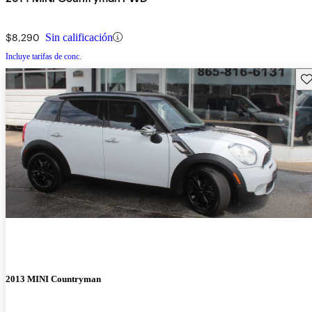
$8,290
Sin calificación
Incluye tarifas de conc.
Gu
2013 MINI Countryman