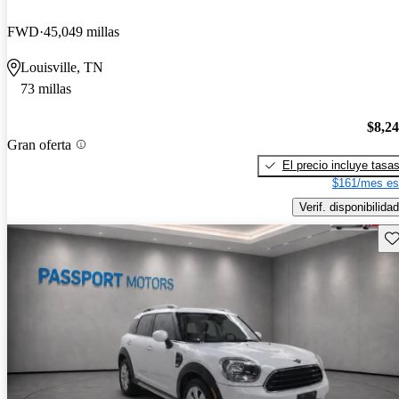
FWD
45,049 millas
Louisville, TN
73 millas
$8,2
Gran oferta
El precio incluye tasa
$161/mes es
Verif. disponibilidad
Gu