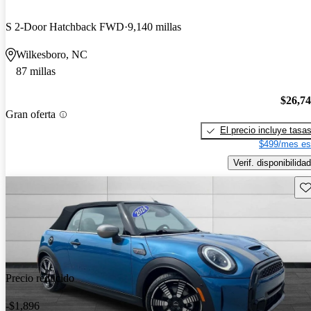
S 2-Door Hatchback FWD
9,140 millas
Wilkesboro, NC
87 millas
$26,7
Gran oferta
El precio incluye tasa
$499/mes es
Verif. disponibilidad
Gu
Precio reducido
-$1,896