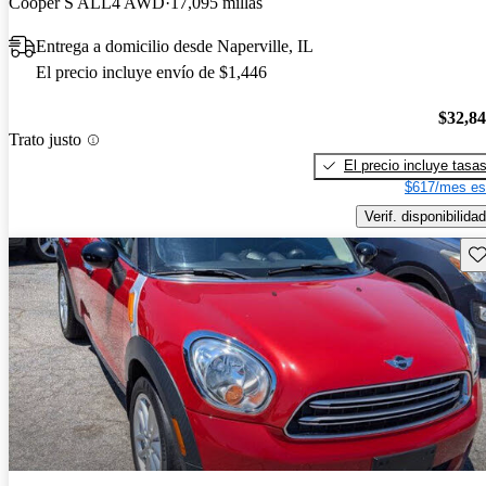
Cooper S ALL4 AWD
17,095 millas
Entrega a domicilio desde Naperville, IL
El precio incluye envío de $1,446
$32,8
Trato justo
El precio incluye tasa
$617/mes es
Verif. disponibilidad
Gu