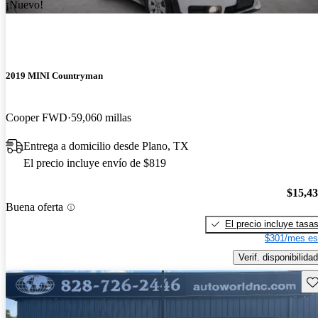
¡Nuevo!
2019 MINI Countryman
Cooper FWD
59,060 millas
Entrega a domicilio desde Plano, TX
El precio incluye envío de $819
$15,4
Buena oferta
El precio incluye tasa
$301/mes es
Verif. disponibilidad
Gu