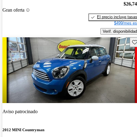
$26,7
Gran oferta
El precio incluye tasa
$499/mes es
Verif. disponibilidad
Gu
Aviso patrocinado
2012 MINI Countryman