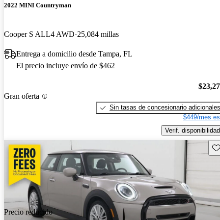
2022 MINI Countryman
Cooper S ALL4 AWD
25,084 millas
Entrega a domicilio desde Tampa, FL
El precio incluye envío de $462
$23,2
Gran oferta
Sin tasas de concesionario adicionale
$449/mes es
Verif. disponibilidad
Gu
Precio reducido