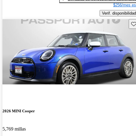
$256/mes es
Verif. disponibilidad
Gu
2026 MINI Cooper
5,769 millas