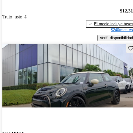
$12,3
Trato justo
El precio incluye tasa
$240/mes es
Verif. disponibilidad
Gu
¡Nuevo!