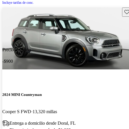
Incluye tarifas de conc.
Gu
Precio reducido
-$900
2024 MINI Countryman
Cooper S FWD
13,320 millas
Entrega a domicilio desde Doral, FL