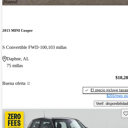
¡Nuevo!
2015 MINI Cooper
S Convertible FWD
100,103 millas
Daphne, AL
75 millas
$10,2
Buena oferta
El precio incluye tasa
$201/mes es
Verif. disponibilidad
Gu