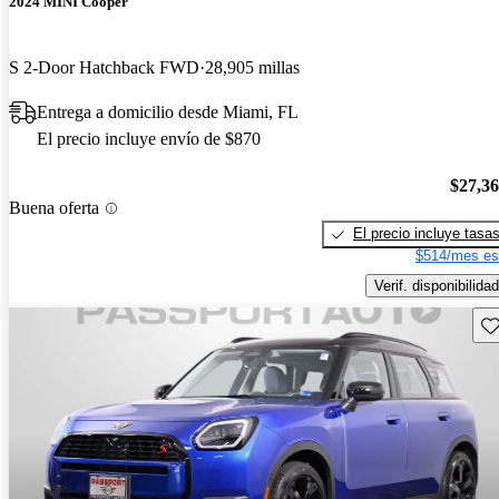
2024 MINI Cooper
S 2-Door Hatchback FWD
28,905 millas
Entrega a domicilio desde Miami, FL
El precio incluye envío de $870
$27,3
Buena oferta
El precio incluye tasa
$514/mes es
Verif. disponibilidad
Gu