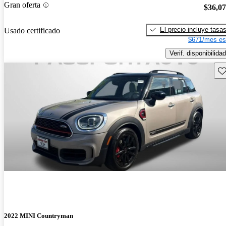
Gran oferta
$36,0
El precio incluye tasa
Usado certificado
$671/mes es
Verif. disponibilidad
Gu
2022 MINI Countryman