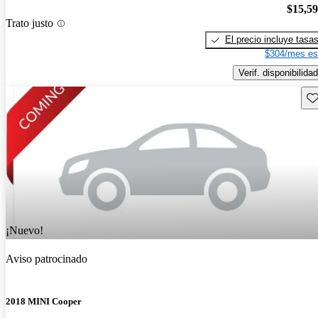
$15,5
Trato justo
El precio incluye tasa
$304/mes es
Verif. disponibilidad
Gu
¡Nuevo!
Aviso patrocinado
2018 MINI Cooper