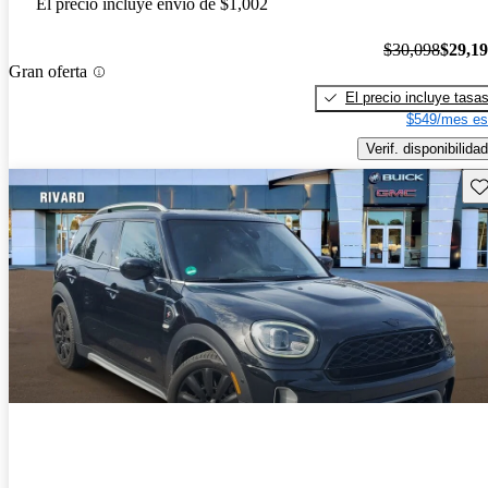
El precio incluye envío de $1,002
$30,098
$29,1
Gran oferta
El precio incluye tasa
$549/mes es
Verif. disponibilidad
Gu