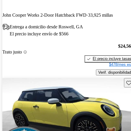
John Cooper Works 2-Door Hatchback FWD
33,925 millas
Entrega a domicilio desde Roswell, GA
El precio incluye envío de $566
$24,5
Trato justo
El precio incluye tasa
$478/mes es
Verif. disponibilidad
Gu