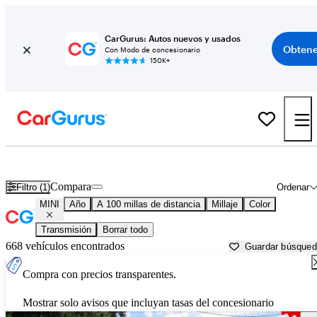
CarGurus: Autos nuevos y usados
Obtene
Con Modo de concesionario
150K+
Autos MINI usados en venta cerca de
Fort Walton Beach, FL
Compara
Filtro (1)
Ordenar
MINI
Año
A 100 millas de distancia
Millaje
Color
Transmisión
Borrar todo
668 vehículos encontrados
Guardar búsque
Compra con precios transparentes.
Mostrar solo avisos que incluyan tasas del concesionario