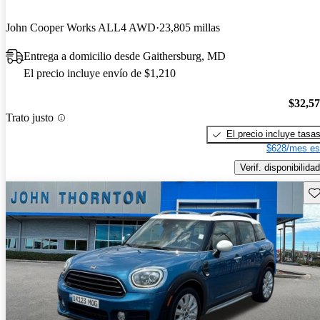
John Cooper Works ALL4 AWD
23,805 millas
Entrega a domicilio desde Gaithersburg, MD
El precio incluye envío de $1,210
$32,5
Trato justo
El precio incluye tasa
$628/mes es
Verif. disponibilidad
Gu