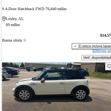
S 4-Door Hatchback FWD
76,840 millas
Loxley, AL
69 millas
$14,5
Buena oferta
El precio incluye tasa
$284/mes es
Verif. disponibilidad
Gu