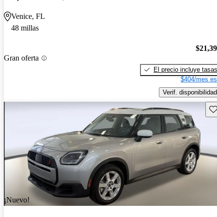
Venice, FL
48 millas
$21,3
Gran oferta
El precio incluye tasa
$404/mes es
Verif. disponibilidad
Gu
¡Nuevo!