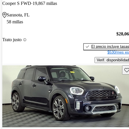
Cooper S FWD
19,867 millas
Sarasota, FL
58 millas
$28,0
Trato justo
El precio incluye tasa
$530/mes es
Verif. disponibilidad
Gu