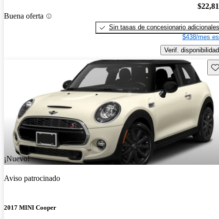
$22,8
Buena oferta
Sin tasas de concesionario adicionale
$438/mes es
Verif. disponibilidad
Gu
¡Nuevo!
Aviso patrocinado
2017 MINI Cooper