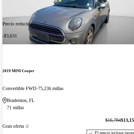
Precio reducido
-$3,631
2019 MINI Cooper
Convertible FWD
75,236 millas
Bradenton, FL
71 millas
$16,784
$13,1
Gran oferta
El precio incluye tasa