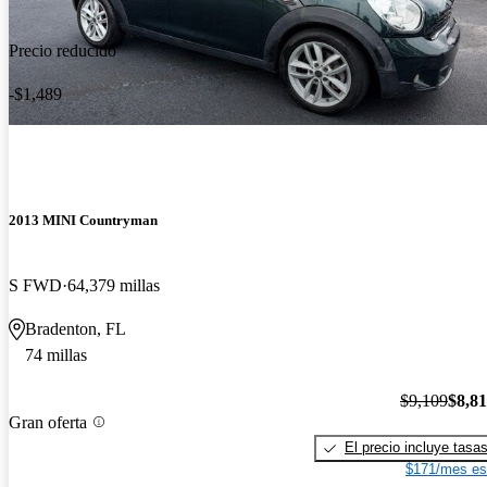
Precio reducido
-$1,489
2013 MINI Countryman
S FWD
64,379 millas
Bradenton, FL
74 millas
$9,109
$8,8
Gran oferta
El precio incluye tasa
$171/mes es