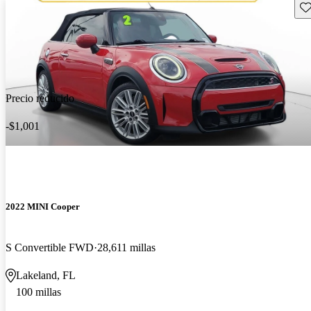
Gu
Precio reducido
-$1,001
2022 MINI Cooper
S Convertible FWD
28,611 millas
Lakeland, FL
100 millas