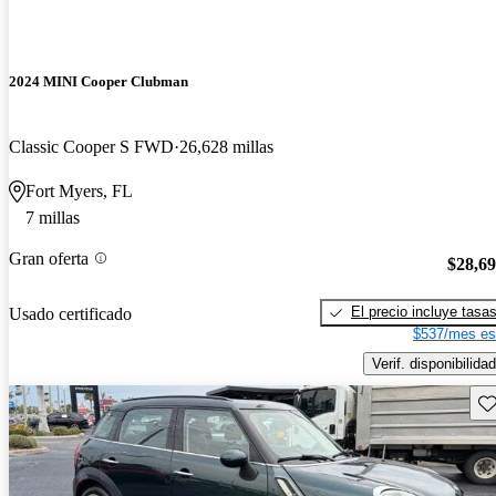
2024 MINI Cooper Clubman
Classic Cooper S FWD
26,628 millas
Fort Myers, FL
7 millas
Gran oferta
$28,6
El precio incluye tasa
Usado certificado
$537/mes es
Verif. disponibilidad
Gu