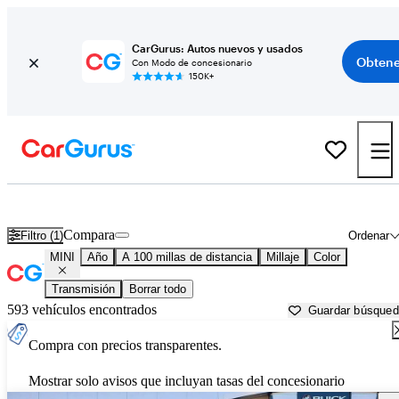
CarGurus: Autos nuevos y usados
Obtene
Con Modo de concesionario
150K+
Autos MINI usados en venta cerca de
Fort Myers, FL
Compara
Filtro (1)
Ordenar
MINI
Año
A 100 millas de distancia
Millaje
Color
Transmisión
Borrar todo
593 vehículos encontrados
Guardar búsque
Compra con precios transparentes.
Mostrar solo avisos que incluyan tasas del concesionario