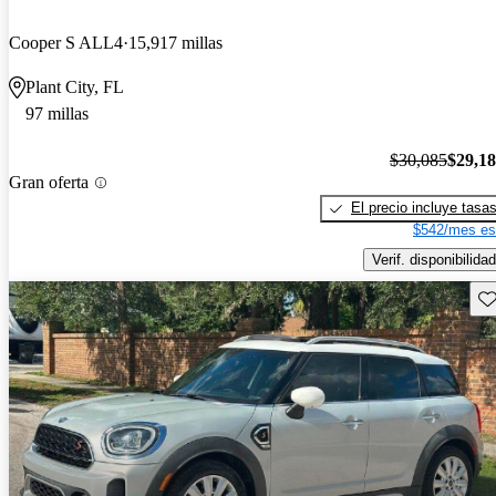
Cooper S ALL4
15,917 millas
Plant City, FL
97 millas
$30,085
$29,1
Gran oferta
El precio incluye tasa
$542/mes es
Verif. disponibilidad
Gu