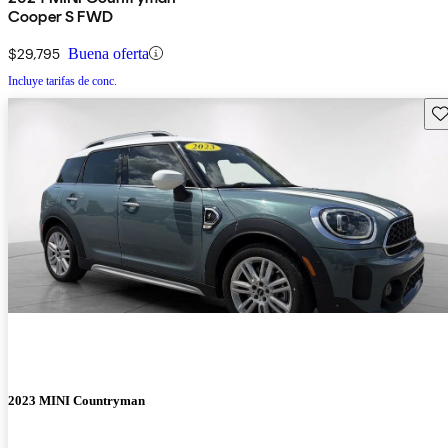
Cooper S FWD
$29,795
Buena oferta
Incluye tarifas de conc.
Gu
2023 MINI Countryman