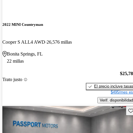
2022 MINI Countryman
Cooper S ALL4 AWD
26,576 millas
Bonita Springs, FL
22 millas
$25,7
Trato justo
El precio incluye tasa
$495/mes es
Verif. disponibilidad
Gu