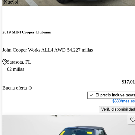
¡Nuevo!
2019 MINI Cooper Clubman
John Cooper Works ALL4 AWD
54,227 millas
Sarasota, FL
62 millas
$17,0
Buena oferta
El precio incluye tasa
$330/mes es
Verif. disponibilidad
Gu