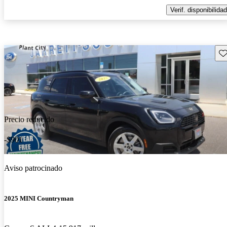
Verif. disponibilidad
Gu
Precio reducido
-$901
Aviso patrocinado
2025 MINI Countryman