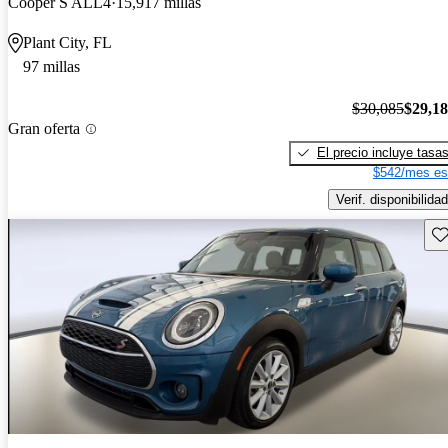
Cooper S ALL4
15,917 millas
Plant City, FL
97 millas
$30,085
$29,1
Gran oferta
El precio incluye tasa
$542/mes es
Verif. disponibilidad
Gu