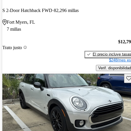
S 2-Door Hatchback FWD
82,296 millas
Fort Myers, FL
7 millas
$12,7
Trato justo
El precio incluye tasa
$248/mes es
Verif. disponibilidad
Gu