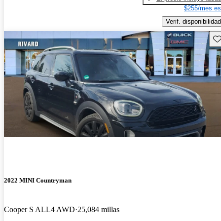
$255/mes es
Verif. disponibilidad
Gu
2022 MINI Countryman
Cooper S ALL4 AWD
25,084 millas