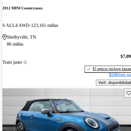
2012 MINI Countryman
S ALL4 AWD
123,161 millas
Shelbyville, TN
86 millas
$7,0
Trato justo
El precio incluye tasa
$139/mes es
Verif. disponibilidad
Gu