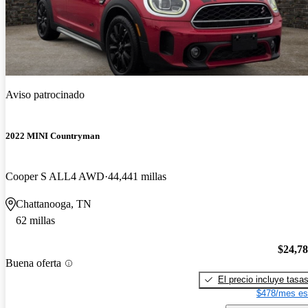
Aviso patrocinado
2022 MINI Countryman
Cooper S ALL4 AWD
44,441 millas
Chattanooga, TN
62 millas
$24,7
Buena oferta
El precio incluye tasa
$478/mes es