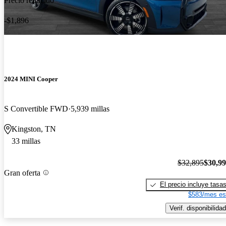
Precio reducido
-$1,896
2024 MINI Cooper
S Convertible FWD
5,939 millas
Kingston, TN
33 millas
$32,895
$30,9
Gran oferta
El precio incluye tasa
$583/mes es
Verif. disponibilidad