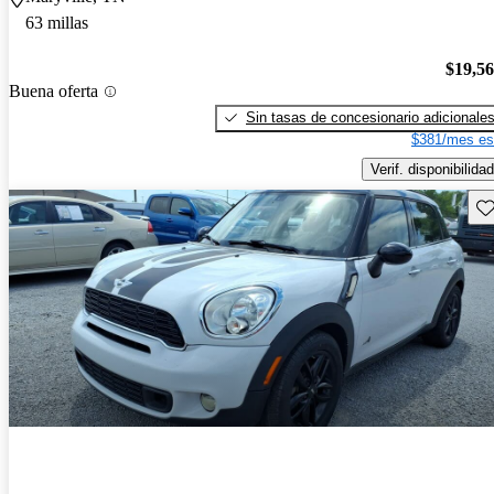
63 millas
$19,5
Buena oferta
Sin tasas de concesionario adicionale
$381/mes es
Verif. disponibilidad
Gu