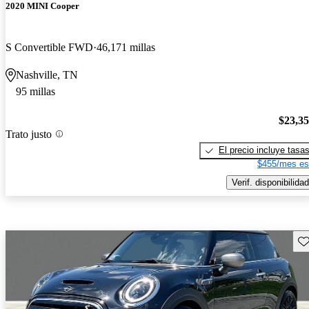
2020 MINI Cooper
S Convertible FWD
46,171 millas
Nashville, TN
95 millas
$23,3
Trato justo
El precio incluye tasa
$455/mes es
Verif. disponibilidad
Gu