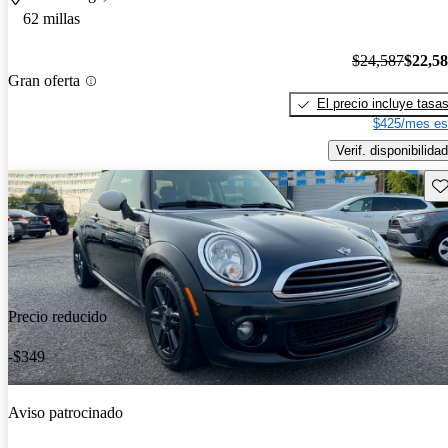
62 millas
$24,587
$22,5
Gran oferta
El precio incluye tasa
$425/mes es
Verif. disponibilidad
Gu
Precio reducido
-$349
Aviso patrocinado