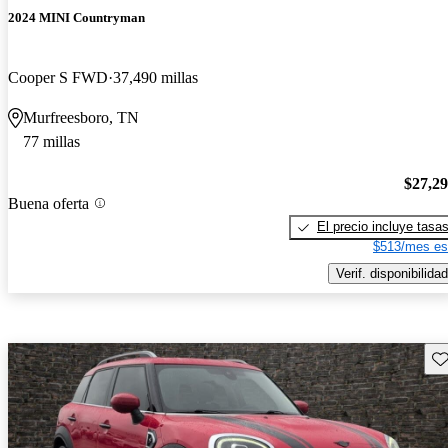
2024 MINI Countryman
Cooper S FWD
37,490 millas
Murfreesboro, TN
77 millas
$27,2
Buena oferta
El precio incluye tasa
$513/mes es
Verif. disponibilidad
Gu