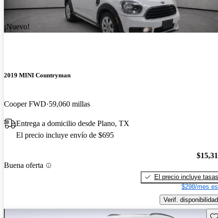
¡Nuevo!
2019 MINI Countryman
Cooper FWD
59,060 millas
Entrega a domicilio desde Plano, TX
El precio incluye envío de $695
$15,3
Buena oferta
El precio incluye tasa
$298/mes es
Verif. disponibilidad
Gu