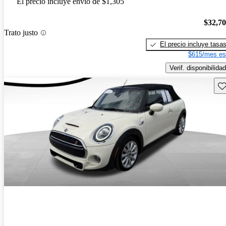
El precio incluye envío de $1,305
$32,7
Trato justo
El precio incluye tasa
$615/mes es
Verif. disponibilidad
Gu