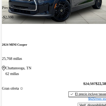
Precio reducido
-$2,598
2024 MINI Cooper
25,768 millas
Chattanooga, TN
62 millas
$24,587
$22,5
Gran oferta
El precio incluye tasa
$425/mes es
Verif. disponibilidad