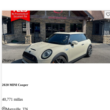
Gu
¡Nuevo!
2020 MINI Cooper
40,771 millas
Maryville, TN