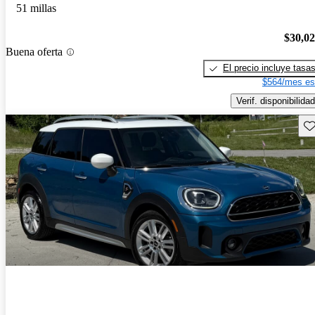
51 millas
$30,0
Buena oferta
El precio incluye tasa
$564/mes es
Verif. disponibilidad
Gu