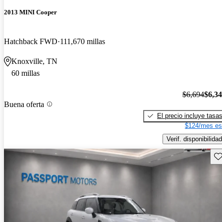
2013 MINI Cooper
Hatchback FWD
111,670 millas
Knoxville, TN
60 millas
$6,694
$6,3
Buena oferta
El precio incluye tasa
$124/mes es
Verif. disponibilidad
Gu