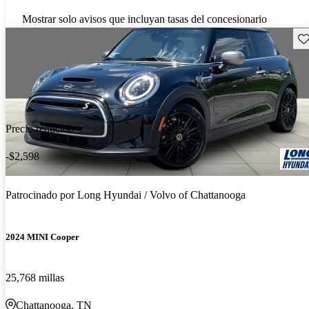
Mostrar solo avisos que incluyan tasas del concesionario
Gu
Precio reducido
-$2,598
Patrocinado por
Long Hyundai / Volvo of Chattanooga
2024 MINI Cooper
25,768 millas
Chattanooga, TN