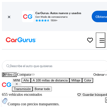
CarGurus: Autos nuevos y usados
Obtene
Con Modo de concesionario
150K+
Autos MINI usados en venta cerca de
Crossville, TN
Describe el auto que quisieras
Compara
Filtro (1)
Ordenar
MINI
Año
A 100 millas de distancia
Millaje
Color
Transmisión
Borrar todo
655 vehículos encontrados
Guardar búsque
Compra con precios transparentes.