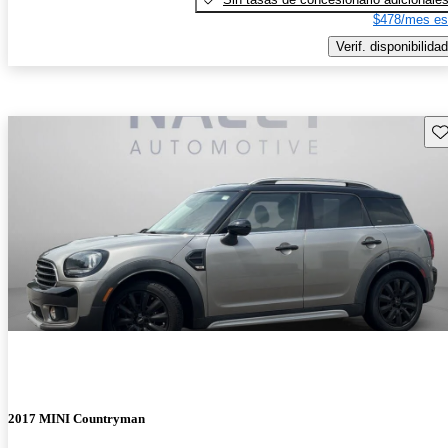
$478/mes es
Verif. disponibilidad
Gu
2017 MINI Countryman