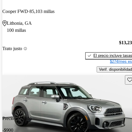
Cooper FWD
85,103 millas
Lithonia, GA
100 millas
$13,2
Trato justo
El precio incluye tasa
$274/mes es
Verif. disponibilidad
Gu
Precio reducido
-$900