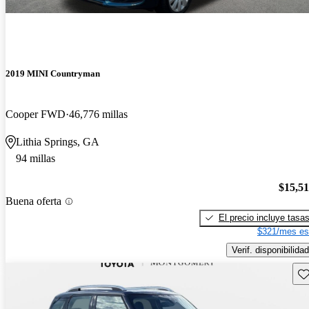
2019 MINI Countryman
Cooper FWD
46,776 millas
Lithia Springs, GA
94 millas
$15,5
Buena oferta
El precio incluye tasa
$321/mes es
Verif. disponibilidad
Gu