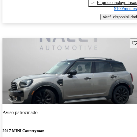
El precio incluye tasa
$190/mes es
Verif. disponibilidad
Gu
Aviso patrocinado
2017 MINI Countryman