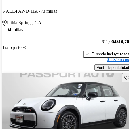
S ALL4 AWD
119,773 millas
Lithia Springs, GA
94 millas
$11,064
$10,7
Trato justo
El precio incluye tasa
$223/mes es
Verif. disponibilidad
Gu