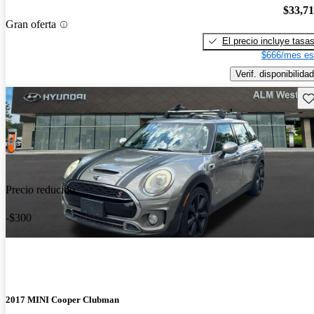
$33,7
Gran oferta
El precio incluye tasa
$666/mes es
Verif. disponibilidad
Gu
Precio reducido
-$300
2017 MINI Cooper Clubman