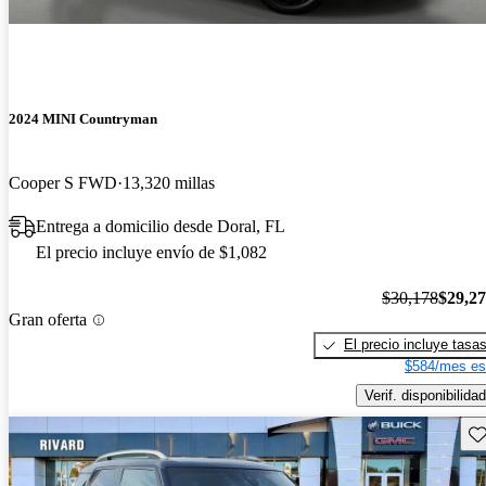
2024 MINI Countryman
Cooper S FWD
13,320 millas
Entrega a domicilio desde Doral, FL
El precio incluye envío de $1,082
$30,178
$29,2
Gran oferta
El precio incluye tasa
$584/mes es
Verif. disponibilidad
Gu