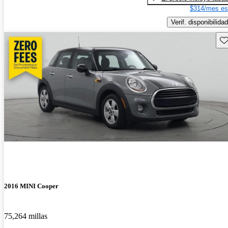
$314/mes es
Verif. disponibilidad
Gu
2016 MINI Cooper
75,264 millas