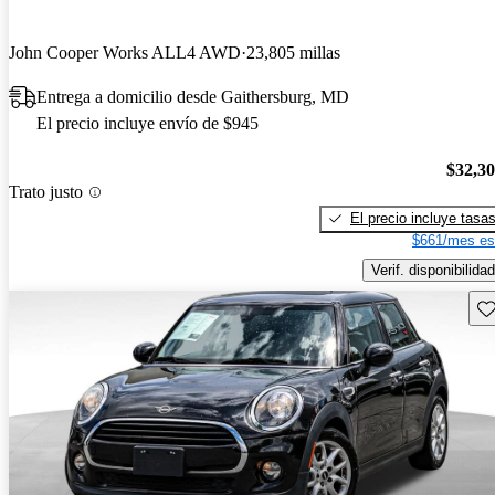
John Cooper Works ALL4 AWD
23,805 millas
Entrega a domicilio desde Gaithersburg, MD
El precio incluye envío de $945
$32,3
Trato justo
El precio incluye tasa
$661/mes es
Verif. disponibilidad
Gu