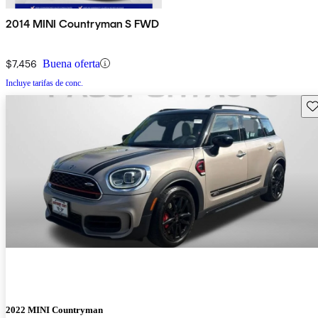
2014 MINI Countryman S FWD
$7,456
Buena oferta
Incluye tarifas de conc.
Gu
2022 MINI Countryman