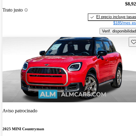
$8,9
Trato justo
El precio incluye tasa
$185/mes es
Verif. disponibilidad
Gu
Aviso patrocinado
2025 MINI Countryman