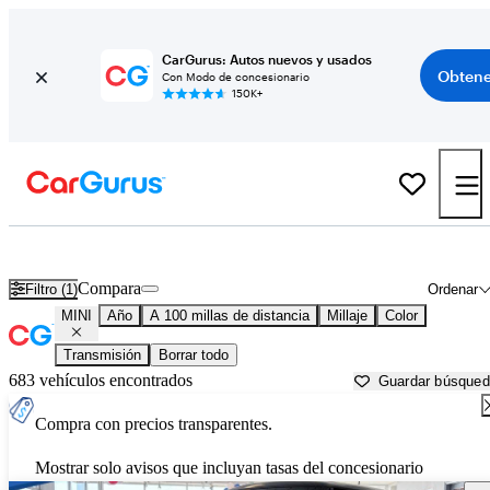
CarGurus: Autos nuevos y usados
Obtene
Con Modo de concesionario
150K+
Autos MINI usados en venta cerca de
Columbus, GA
Compara
Filtro (1)
Ordenar
MINI
Año
A 100 millas de distancia
Millaje
Color
Transmisión
Borrar todo
683 vehículos encontrados
Guardar búsque
Compra con precios transparentes.
Mostrar solo avisos que incluyan tasas del concesionario