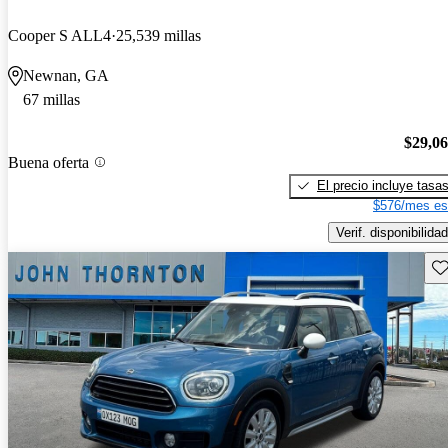
Cooper S ALL4
25,539 millas
Newnan, GA
67 millas
$29,0
Buena oferta
El precio incluye tasa
$576/mes es
Verif. disponibilidad
Gu