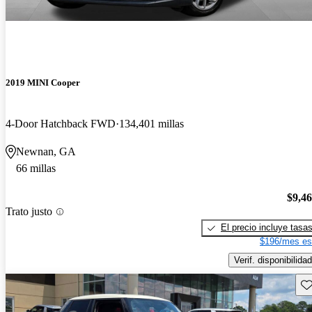
2019 MINI Cooper
4-Door Hatchback FWD
134,401 millas
Newnan, GA
66 millas
$9,4
Trato justo
El precio incluye tasa
$196/mes es
Verif. disponibilidad
Gu