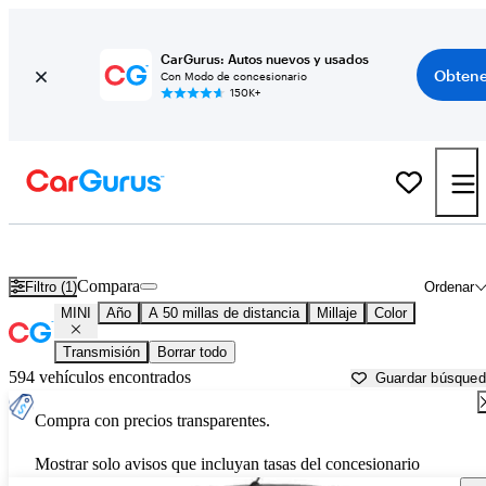
CarGurus: Autos nuevos y usados
Obtene
Con Modo de concesionario
150K+
Autos MINI usados en venta cerca de
Carrollton, GA
Compara
Filtro (1)
Ordenar
MINI
Año
A 50 millas de distancia
Millaje
Color
Transmisión
Borrar todo
594 vehículos encontrados
Guardar búsque
Compra con precios transparentes.
Mostrar solo avisos que incluyan tasas del concesionario