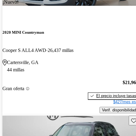
¡Nuevo!
2020 MINI Countryman
Cooper S ALL4 AWD
26,437 millas
Cartersville, GA
44 millas
$21,9
Gran oferta
El precio incluye tasa
$427/mes es
Verif. disponibilidad
Gu