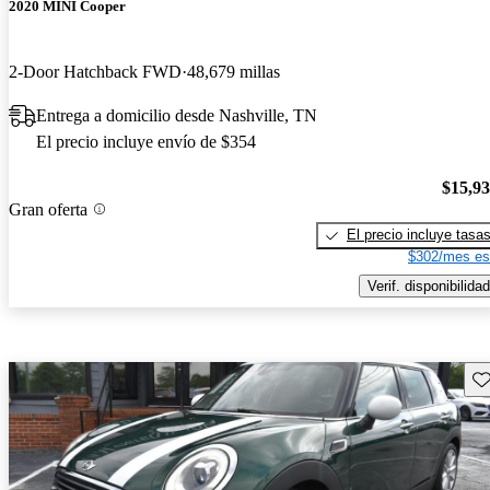
2020 MINI Cooper
2-Door Hatchback FWD
48,679 millas
Entrega a domicilio desde Nashville, TN
El precio incluye envío de $354
$15,9
Gran oferta
El precio incluye tasa
$302/mes es
Verif. disponibilidad
Gu