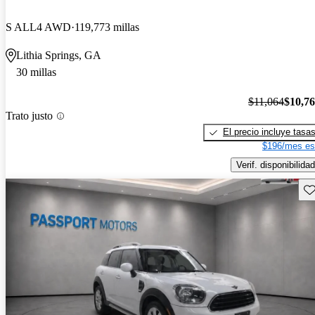
S ALL4 AWD
119,773 millas
Lithia Springs, GA
30 millas
$11,064
$10,7
Trato justo
El precio incluye tasa
$196/mes es
Verif. disponibilidad
Gu