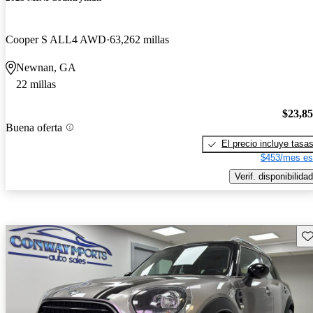
Cooper S ALL4 AWD
63,262 millas
Newnan, GA
22 millas
$23,8
Buena oferta
El precio incluye tasa
$453/mes es
Verif. disponibilidad
Gu