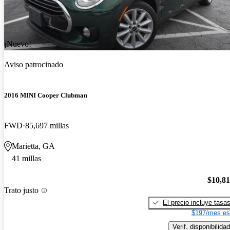
¡Nuevo!
Aviso patrocinado
2016 MINI Cooper Clubman
FWD
85,697 millas
Marietta, GA
41 millas
$10,8
Trato justo
El precio incluye tasa
$197/mes es
Verif. disponibilidad