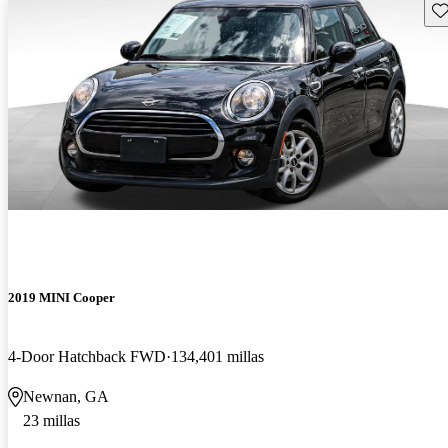
Gu
2019 MINI Cooper
4-Door Hatchback FWD
134,401 millas
Newnan, GA
23 millas