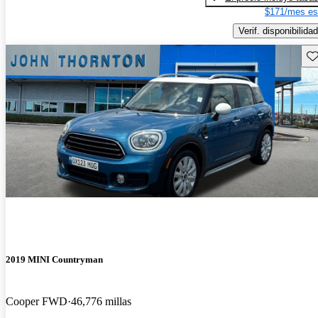
$171/mes es
Verif. disponibilidad
Gu
2019 MINI Countryman
Cooper FWD
46,776 millas