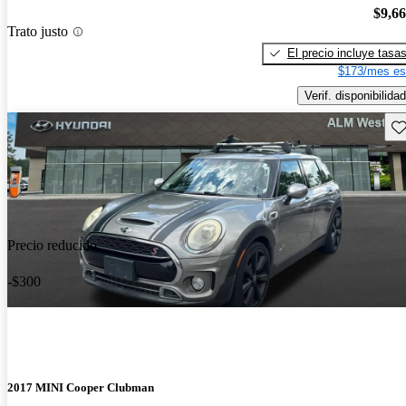
$9,6
Trato justo
El precio incluye tasa
$173/mes es
Verif. disponibilidad
Gu
Precio reducido
-$300
2017 MINI Cooper Clubman