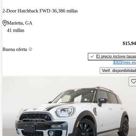
2-Door Hatchback FWD
36,386 millas
Marietta, GA
41 millas
$15,9
Buena oferta
El precio incluye tasa
$303/mes es
Verif. disponibilidad
Gu