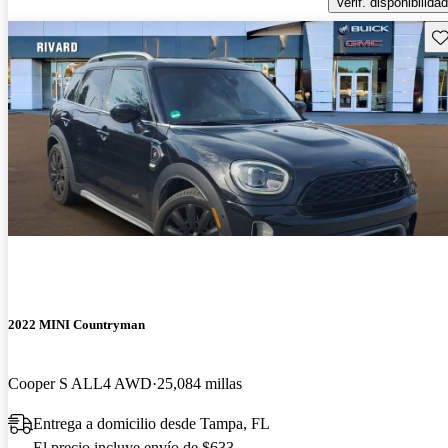
Verif. disponibilidad
Gu
2022 MINI Countryman
Cooper S ALL4 AWD
25,084 millas
Entrega a domicilio desde Tampa, FL
El precio incluye envío de $633