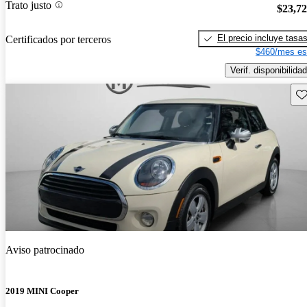
Trato justo
$23,7
El precio incluye tasa
Certificados por terceros
$460/mes es
Verif. disponibilidad
Gu
Aviso patrocinado
2019 MINI Cooper