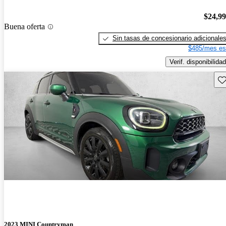
$24,9
Buena oferta
Sin tasas de concesionario adicionale
$485/mes es
Verif. disponibilidad
Gu
2023 MINI Countryman